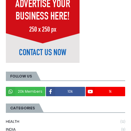
FOLLOW US
20k Members
10k
1k
CATEGORIES
HEALTH
(12)
INDIA
(9)