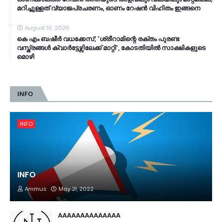
മറിച്ചുള്ളത് വ്യാജപ്രചരണം, ഓണം റേഷന്‍ വിഹിതം ഇങ്ങനെ
August 10, 2026
കെ എം ബഷീർ വധക്കേസ്; 'ശ്രീറാമിന്റെ രക്തം പുരണ്ട
വസ്ത്രങ്ങൾ ക്വാർട്ടേഴ്സിലേക്ക് മാറ്റി', കോടതിയിൽ സാക്ഷികളുടെ
മൊഴി
INFO
INFO
INFO
Ammus
May 21, 2022
AAAAAAAAAAAAAA