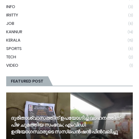
INFO
(3)
IRIITTY
(3)
JOB
(6)
KANNUR
(14)
KERALA
(15)
SPORTS
(6)
TECH
(2)
VIDEO
(1)
FEATURED POST
ദുരിതാശ്വാസത്തിന് ഉപയോഗിച്ച വാഹനത്തിന്
പിഴ ചുമത്തിയ സംഭവം; എംവിഡി
ഉദ്യോഗസ്ഥരുടെ സസ്പെൻഷൻ പിൻവലിച്ചു