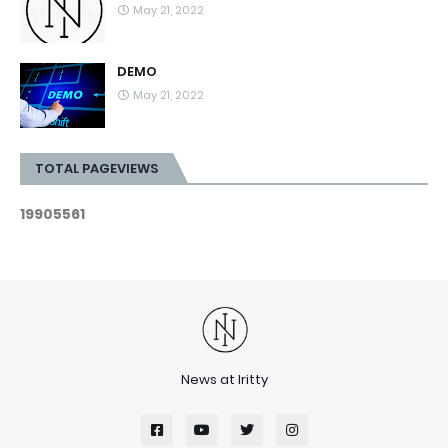
May 21, 2022
DEMO
May 21, 2022
TOTAL PAGEVIEWS
1
9
9
0
5
5
6
1
News at Iritty