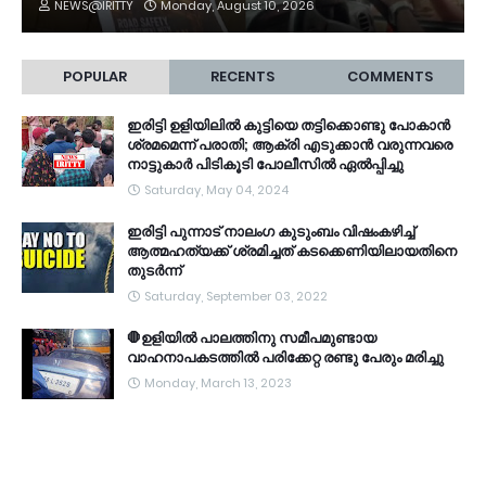
NEWS@IRITTY
Monday, August 10, 2026
POPULAR
RECENTS
COMMENTS
ഇരിട്ടി ഉളിയിലിൽ കുട്ടിയെ തട്ടിക്കൊണ്ടു പോകാൻ
ശ്രമമെന്ന് പരാതി; ആക്രി എടുക്കാൻ വരുന്നവരെ
നാട്ടുകാർ പിടികൂടി പോലീസിൽ ഏൽപ്പിച്ചു
Saturday, May 04, 2024
ഇരിട്ടി പുന്നാട് നാലംഗ കുടുംബം വിഷംകഴിച്ച്‌
ആത്മഹത്യക്ക് ശ്രമിച്ചത് കടക്കെണിയിലായതിനെ
തുടർന്ന്
Saturday, September 03, 2022
🛑ഉളിയിൽ പാലത്തിനു സമീപമുണ്ടായ
വാഹനാപകടത്തിൽ പരിക്കേറ്റ രണ്ടു പേരും മരിച്ചു
Monday, March 13, 2023