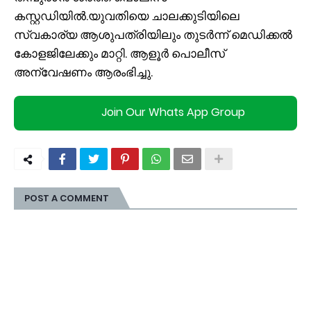
കസ്റ്റഡിയില്‍.യുവതിയെ ചാലക്കുടിയിലെ
സ്വകാര്യ ആശുപത്രിയിലും തുടർന്ന് മെഡിക്കല്‍
കോളജിലേക്കും മാറ്റി. ആളൂർ പൊലീസ്
അന്വേഷണം ആരംഭിച്ചു.
Join Our Whats App Group
POST A COMMENT