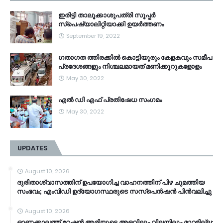
ഇരിട്ടി താലൂക്കാശുപത്രി സൂപ്പർ
സ്‌പെഷ്യാലിറ്റിയാക്കി ഉയർത്തണം
September 19, 2022
ഗതാഗത ത്തിരക്കിൽ കൊട്ടിയൂരും കേളകവും സമീപ
പ്രദേശങ്ങളും നിശ്ചലമായത് മണിക്കൂറുകളോളം
May 30, 2022
എൽ ഡി എഫ് പ്രതിഷേധ സംഗമം
May 30, 2022
UPDATES
August 10, 2026
ദുരിതാശ്വാസത്തിന് ഉപയോഗിച്ച വാഹനത്തിന് പിഴ ചുമത്തിയ
സംഭവം; എംവിഡി ഉദ്യോഗസ്ഥരുടെ സസ്പെൻഷൻ പിൻവലിച്ചു
August 10, 2026
ഓണക്കാലത്ത് റേഷന്‍ അരിയുടെ അളവിലും വിലയിലും മാറ്റമില്ല;