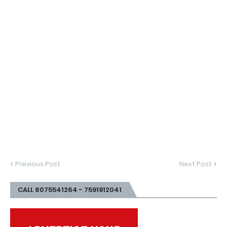
Previous Post
Next Post
CALL 8075541264 - 7591912041