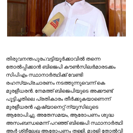
തിരുവനന്തപുരം:വട്ടിയൂർക്കാവിൽ തന്നെ
തോൽപ്പിക്കാൻ ബിജെപി കൗൺസിലർമാരടക്കം
സിപിഎം സ്ഥാനാർത്ഥിക്ക് വേണ്ടി
രഹസ്യപ്രചാരണം നടത്തുന്നുവെന്ന് കെ
മുരളീധരൻ. നേമത്ത് ബിജെപിയുടെ അക്കൗണ്ട്
പൂട്ടിച്ചതിലെ പ്രതികാരം തീർക്കുകയാണെന്ന്
മുരളീധരൻ ഏഷ്യാനെറ്റ് ന്യൂസിലൂടെ
ആരോപിച്ചു. അതേസമയം, ആരോപണം ശുദ്ധ
അസംബന്ധമെന്ന് പറഞ്ഞ് ബിജെപി സ്ഥാനാര്‍ത്ഥി
ആർ ശ്രീലേഖ ആരോപണം തള്ളി. മുരളി തോൽവി