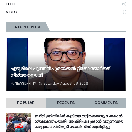
TECH
(2)
VIDEO
(1)
FEATURED POST
എടൂരിലെ പുത്തൻപുരയ്ക്കൽ റ്റിജോ ജോർജ്ജ്
നിര്യാതനായി
NEWS@IRITTY
Saturday, August 08, 2026
POPULAR
RECENTS
COMMENTS
ഇരിട്ടി ഉളിയിലിൽ കുട്ടിയെ തട്ടിക്കൊണ്ടു പോകാൻ
ശ്രമമെന്ന് പരാതി; ആക്രി എടുക്കാൻ വരുന്നവരെ
നാട്ടുകാർ പിടികൂടി പോലീസിൽ ഏൽപ്പിച്ചു