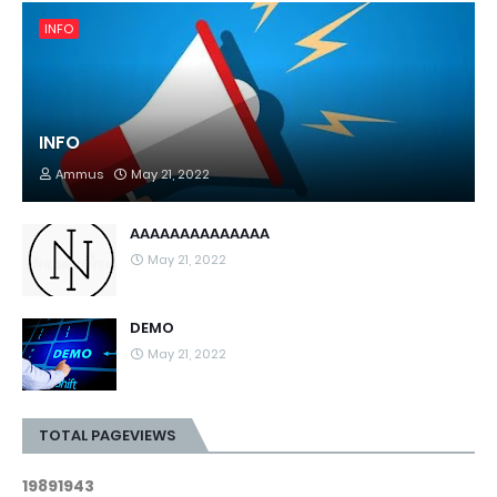
INFO
INFO
Ammus
May 21, 2022
AAAAAAAAAAAAAA
May 21, 2022
DEMO
May 21, 2022
TOTAL PAGEVIEWS
1
9
8
9
1
9
4
3