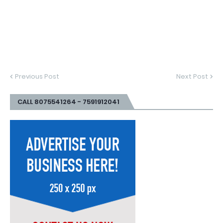
Previous Post
Next Post
CALL 8075541264 - 7591912041