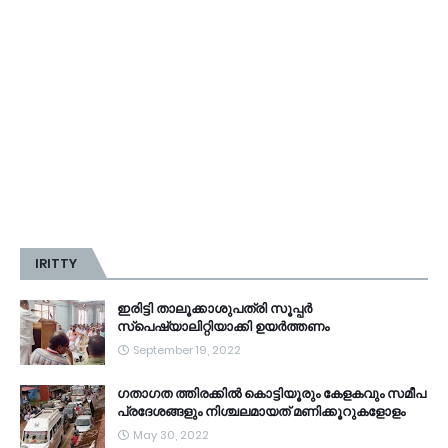
IRITTY
ഇരിട്ടി താലൂക്കാശുപത്രി സൂപ്പർ
സ്‌പെഷ്യാലിറ്റിയാക്കി ഉയർത്തണം
September 19, 2022
ഗതാഗത ത്തിരക്കിൽ കൊട്ടിയൂരും കേളകവും സമീപ
പ്രദേശങ്ങളും നിശ്ചലമായത് മണിക്കൂറുകളോളം
May 30, 2022