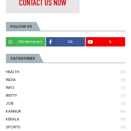
FOLLOW US
20k Members
10k
1k
CATEGORIES
HEALTH
(12)
INDIA
(9)
INFO
(3)
IRIITTY
(3)
JOB
(6)
KANNUR
(14)
KERALA
(15)
SPORTS
(6)