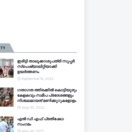
TTY
ഇരിട്ടി താലൂക്കാശുപത്രി സൂപ്പർ
സ്‌പെഷ്യാലിറ്റിയാക്കി
ഉയർത്തണം
September 19, 2022
ഗതാഗത ത്തിരക്കിൽ കൊട്ടിയൂരും
കേളകവും സമീപ പ്രദേശങ്ങളും
നിശ്ചലമായത് മണിക്കൂറുകളോളം
May 30, 2022
എൽ ഡി എഫ് പ്രതിഷേധ
സംഗമം
May 30, 2022