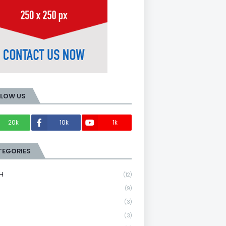
LLOW US
20k
10k
1k
Members
TEGORIES
H
(12)
(9)
(3)
(3)