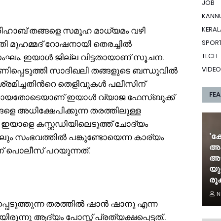
JOB
KANN
 ശിഹാബ് തങ്ങളെ സമൂഹ മാധ്യമം വഴി
KERAL
ി മുഹമ്മദ് റോഷനായി തെരച്ചില്‍
SPOR
ഘം. ഇയാള്‍ ജില്ല വിട്ടതായാണ് സൂചന.
TECH
ഷണിപ്പെടുത്തി സാദിഖലി തങ്ങളുടെ ബന്ധുവില്‍
VIDEO
‍ ശ്രമിച്ചതിന്‍റെ തെളിവുകള്‍ പലീസിന്
FE
ഴങ്ങാതായതോടെയാണ് ഇയാള്‍ വ്യാജ ഫേസ്ബുക്ക്
ങളെ അധിക്ഷേപിക്കുന്ന തരത്തിലുള്ള
ത്. ഇയാളെ കസ്റ്റഡിയിലെടുത്ത് ചോദ്യം
'ക
്കിലും സംഭവത്തില്‍ പങ്കുണ്ടോയെന്ന കാര്യം
അക
ണ് പൊലീസ് പറയുന്നത്.
അട
യു
രൂ
N
പെടുത്തുന്ന തരത്തിൽ ഷാൻ ഷാനു എന്ന
നു ആദ്യം പോസ്റ്റ്‌ പ്രത്യക്ഷപ്പെട്ടത്..