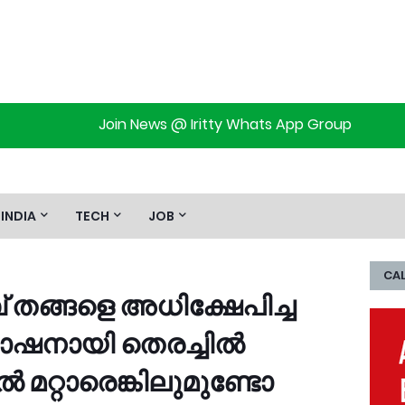
Join News @ Iritty Whats App Group
INDIA
TECH
JOB
CAL
തങ്ങളെ അധിക്ഷേപിച്ച
ോഷനായി തെരച്ചില്‍
്‍ മറ്റാരെങ്കിലുമുണ്ടോ