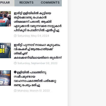
PULAR
RECENTS
COMMENTS
ഇരിട്ടി ഉളിയിലിൽ കുട്ടിയെ
തട്ടിക്കൊണ്ടു പോകാൻ
ശ്രമമെന്ന് പരാതി; ആക്രി
എടുക്കാൻ വരുന്നവരെ നാട്ടുകാർ
പിടികൂടി പോലീസിൽ ഏൽപ്പിച്ചു
Saturday, May 04, 2024
ഇരിട്ടി പുന്നാട് നാലംഗ കുടുംബം
വിഷംകഴിച്ച്‌ ആത്മഹത്യക്ക്
ശ്രമിച്ചത്
കടക്കെണിയിലായതിനെ തുടർന്ന്
Saturday, September 03, 2022
🛑ഉളിയിൽ പാലത്തിനു
സമീപമുണ്ടായ
വാഹനാപകടത്തിൽ പരിക്കേറ്റ
രണ്ടു പേരും മരിച്ചു
Monday, March 13, 2023