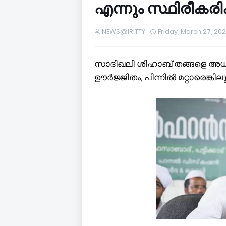
എന്നും സ്ഥിരീകരിക
NEWS@IRITTY
Friday, March 27, 20
സാദിഖലി ശിഹാബ് തങ്ങളെ അധിക്
ഊര്‍ജ്ജിതം, പിന്നില്‍ മറ്റാരെങ്ക