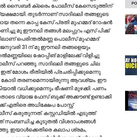
PO
യിൽ സൈബർ ക്രൈം പോലീസ് കേസെടുത്തിന്
യക്ഷമായി. തുടർന്നാണ് സാദിഖലി തങ്ങളുടെ
വായ തന്നെ കാപ്പ കേസ് പ്രതി മുഹമ്മദ്‌ റോഷൻ
ാണിച്ചു മു ഈനലി തങ്ങൾ മലപ്പുറം എസ് പിക്ക്
ാണ് പെരിന്തൽമണ്ണ പൊലീസ് മുഹമ്മദ്
ജനുവരി 31 ന് മു ഈനലി തങ്ങളെയും
മണ്ണയിലെ ഷോപ്പിങ് മാളിലേക്ക് വിളിച്ചു
ൊലീസ് പറഞ്ഞു. സാദിഖലി തങ്ങളുടെ ചില
ഇത് മോശം രീതിയിൽ പ്രചരിപ്പിക്കുമെന്നു
 15 കോടി തരണമെന്നായിരുന്നു ആവശ്യം. ഈ
ിയാൽ വധിക്കുമെന്നും ഭീഷണി മുഴക്കി. പണം
വ്യാജ ഫേസ് ബുക്ക്‌ അക്കൗണ്ട് ഉണ്ടാക്കി
് എതിരെ അധിക്ഷേപ പോസ്റ്റ്‌
സ് കരുതുന്നത്. കസ്റ്റഡിയിൽ എടുത്ത്
് സംബന്ധിച്ച കൂടുതൽ വിശദാംശങ്ങൾ
്ഞു. ഇയാൾക്കെതിരെ കലാപ ശ്രമം,