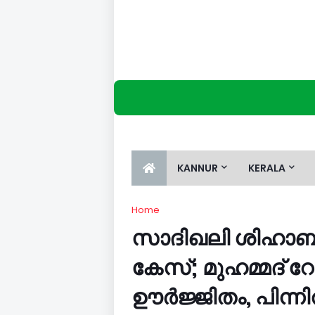
KANNUR
KERALA
Home
സാദിഖലി ശിഹാബ് 
കേസ്; മുഹമ്മദ് റ
ഊര്‍ജ്ജിതം, പിന്നില