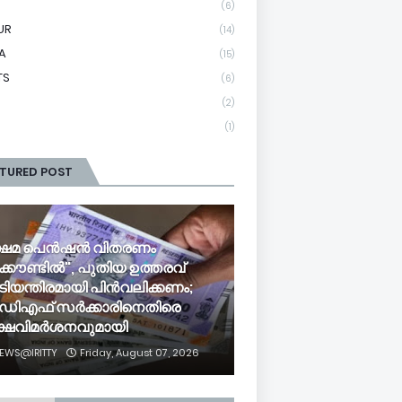
(6)
UR
(14)
A
(15)
TS
(6)
(2)
(1)
ATURED POST
്ഷേമ പെൻഷൻ വിതരണം
്കൗണ്ടിൽ", പുതിയ ഉത്തരവ്
ിയന്തിരമായി പിൻവലിക്കണം;
ഡിഎഫ് സർക്കാരിനെതിരെ
ക്ഷവിമർശനവുമായി
EWS@IRITTY
Friday, August 07, 2026