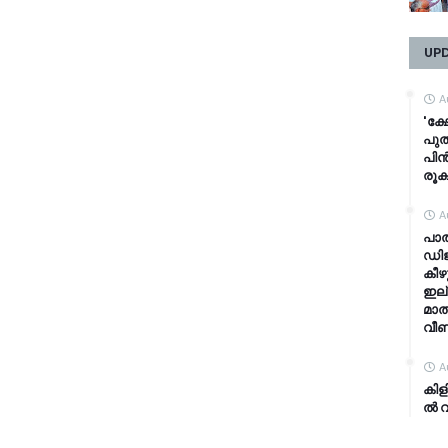
UP
A
'ക്
പുത
പിൻ
രൂക
A
പാ
ഡിജ
കീഴ
ഇല്
മാത
വീണ
A
കി​ള
ൽ വി