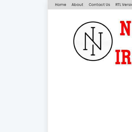
Home
About
Contact Us
RTL Vers