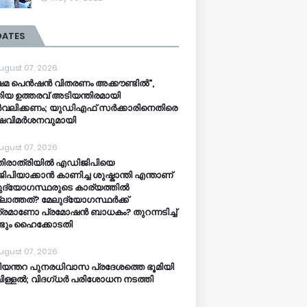
DATES
ugust 07, 2026
ഷേമ പെൻഷൻ വിതരണം അക്കൗണ്ടിൽ",
ിയ ഉത്തരവ് അടിയന്തിരമായി
വലിക്കണം; യുഡിഎഫ് സർക്കാരിനെതിരെ
്ഷവിമർശനവുമായി
ugust 07, 2026
തിരാത്രിയിൽ എഡിജിപിയെ
ിപിയാക്കാൻ കാണിച്ച ശുഷ്കാന്തി എന്താണ്
ുദ്യോഗസ്ഥരുടെ കാര്യത്തിൽ
ലാത്തത്? മേലുദ്യോഗസ്ഥർക്ക്
്രമാണോ പ്രമോഷൻ ബാധകം? തുറന്നടിച്ച്
്ടും ഹൈക്കോടതി
ugust 07, 2026
ി​യ​ന്ത​റ പു​ന​ര​ധി​വാ​സ പ്രദേശത്തെ ഭൂ​മി​യി​
​ള്ള​ൽ; വി​ദ​ഗ്ധ​ർ പ​രി​ശോ​ധ​ന ന​ട​ത്തി