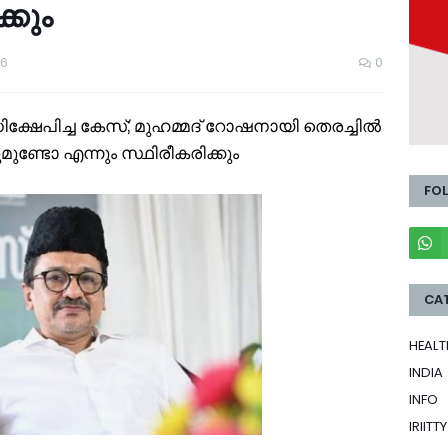
്കും
26
0
ഷേപിച്ച കേസ്; മുഹമ്മദ് റോഷനായി തെരച്ചില്‍
ിലുമുണ്ടോ എന്നും സ്ഥിരീകരിക്കും
FO
CA
HEALT
INDIA
INFO
IRIITTY