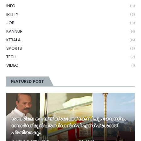
INFO
(3)
IRIITTY
(3)
JOB
(6)
KANNUR
(14)
KERALA
(15)
SPORTS
(6)
TECH
(2)
VIDEO
(1)
FEATURED POST
ശബരിമല നെയ്യ് ക്രമക്കേട് കേസിലും ദേവസ്വം
ബോർഡ് മുൻ പ്രസിഡന്‍റ് പി എസ് പ്രശാന്ത്
പ്രതിയാകും