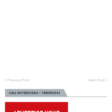
Previous Post
Next Post
CALL 8075541264 - 7591912041