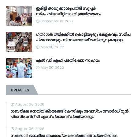
ഇരിട്ടി താലൂക്കാശുപത്രി സൂപ്പർ
സ്‌പെഷ്യാലിറ്റിയാക്കി ഉയർത്തണം
September 19, 2022
ഗതാഗത ത്തിരക്കിൽ കൊട്ടിയൂരും കേളകവും സമീപ
പ്രദേശങ്ങളും നിശ്ചലമായത് മണിക്കൂറുകളോളം
May 30, 2022
എൽ ഡി എഫ് പ്രതിഷേധ സംഗമം
May 30, 2022
UPDATES
August 06, 2026
ശബരിമല നെയ്യ് ക്രമക്കേട് കേസിലും ദേവസ്വം ബോർഡ് മുൻ
പ്രസിഡന്‍റ് പി എസ് പ്രശാന്ത് പ്രതിയാകും
August 06, 2026
സർക്കാർ ജനകീയ ആരോഗ്യ കേന്ദ്രത്തിൽ ഡ്യൂട്ടിക്കിടെ