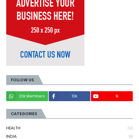
FOLLOW US
20k Members
10k
1k
CATEGORIES
HEALTH
(12)
INDIA
(9)