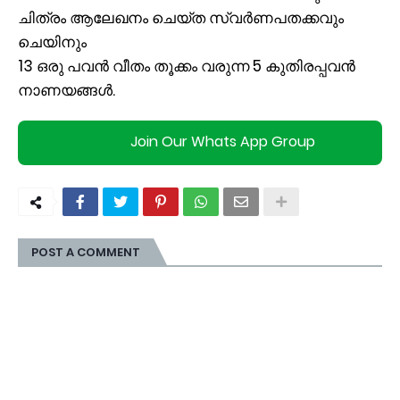
ചിത്രം ആലേഖനം ചെയ്ത സ്വർണപതക്കവും
ചെയിനും
13 ഒരു പവൻ വീതം തൂക്കം വരുന്ന 5 കുതിരപ്പവൻ
നാണയങ്ങൾ.
Join Our Whats App Group
POST A COMMENT