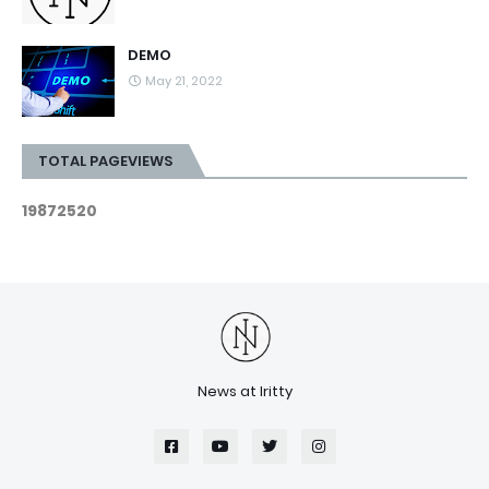
DEMO
May 21, 2022
TOTAL PAGEVIEWS
1
9
8
7
2
5
2
0
News at Iritty