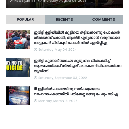
NEWS@IRITTY
Thursday, August 06, 2026
POPULAR
RECENTS
COMMENTS
ഇരിട്ടി ഉളിയിലിൽ കുട്ടിയെ തട്ടിക്കൊണ്ടു പോകാൻ
ശ്രമമെന്ന് പരാതി; ആക്രി എടുക്കാൻ വരുന്നവരെ
നാട്ടുകാർ പിടികൂടി പോലീസിൽ ഏൽപ്പിച്ചു
Saturday, May 04, 2024
ഇരിട്ടി പുന്നാട് നാലംഗ കുടുംബം വിഷംകഴിച്ച്‌
ആത്മഹത്യക്ക് ശ്രമിച്ചത് കടക്കെണിയിലായതിനെ
തുടർന്ന്
Saturday, September 03, 2022
🛑ഉളിയിൽ പാലത്തിനു സമീപമുണ്ടായ
വാഹനാപകടത്തിൽ പരിക്കേറ്റ രണ്ടു പേരും മരിച്ചു
Monday, March 13, 2023