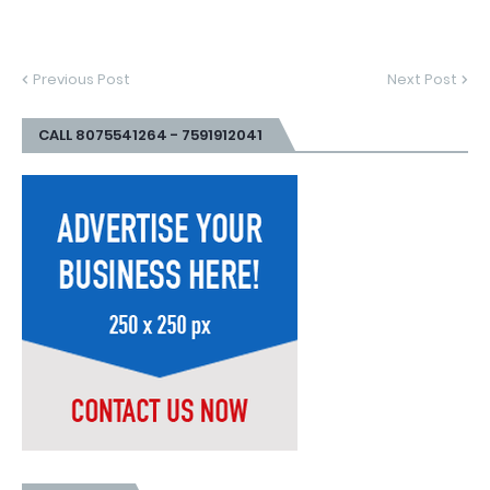
Previous Post
Next Post
CALL 8075541264 - 7591912041