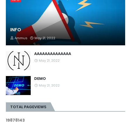
INFO
Ammus
May 21, 2022
AAAAAAAAAAAAAA
May 21, 2022
DEMO
May 21, 2022
TOTAL PAGEVIEWS
1
9
8
7
8
1
4
3