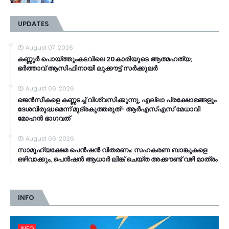
UPDATES
August 07, 2026
കണ്ണൂർ പൊയ്ത്തുംകടവിലെ 20കാരിയുടെ ആത്മഹത്യ;
ഭർത്താവ് ആസിഫിനായി ലുക്കൗട്ട് സർക്കുലർ
August 06, 2026
ജെൻസീകളെ കണ്ണടച്ച് വിശ്വസിക്കുന്നു, എല്ലാ പ്രക്ഷോഭങ്ങളും
ദേശവിരുദ്ധമെന്ന് മുദ്രകുത്തരുത്- ആർഎസ്എസ് മേധാവി
മോഹൻ ഭാ​ഗവത്
August 06, 2026
സാമൂ​ഹ്യക്ഷേമ പെൻഷൻ വിതരണം: സഹകരണ ബാങ്കുകളെ
ഒഴിവാക്കും, പെൻഷൻ ആധാർ‌ ലിങ്ക് ചെയ്ത അക്കൗണ്ട് വഴി മാത്രം
INFO
INFO