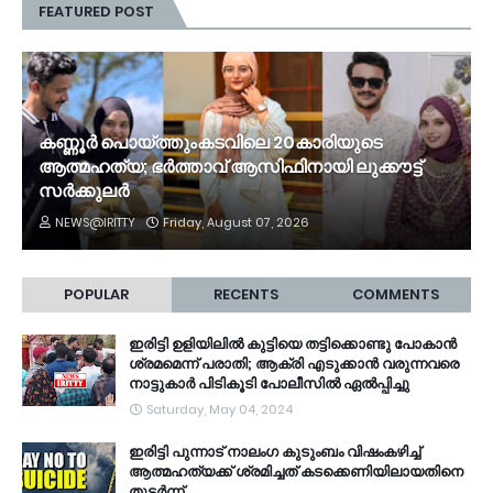
FEATURED POST
കണ്ണൂർ പൊയ്ത്തുംകടവിലെ 20കാരിയുടെ
ആത്മഹത്യ; ഭർത്താവ് ആസിഫിനായി ലുക്കൗട്ട്
സർക്കുലർ
NEWS@IRITTY
Friday, August 07, 2026
POPULAR
RECENTS
COMMENTS
ഇരിട്ടി ഉളിയിലിൽ കുട്ടിയെ തട്ടിക്കൊണ്ടു പോകാൻ
ശ്രമമെന്ന് പരാതി; ആക്രി എടുക്കാൻ വരുന്നവരെ
നാട്ടുകാർ പിടികൂടി പോലീസിൽ ഏൽപ്പിച്ചു
Saturday, May 04, 2024
ഇരിട്ടി പുന്നാട് നാലംഗ കുടുംബം വിഷംകഴിച്ച്‌
ആത്മഹത്യക്ക് ശ്രമിച്ചത് കടക്കെണിയിലായതിനെ
തുടർന്ന്