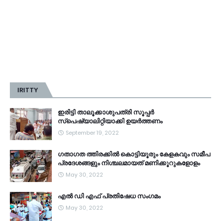
IRITTY
ഇരിട്ടി താലൂക്കാശുപത്രി സൂപ്പർ
സ്‌പെഷ്യാലിറ്റിയാക്കി ഉയർത്തണം
September 19, 2022
ഗതാഗത ത്തിരക്കിൽ കൊട്ടിയൂരും കേളകവും സമീപ
പ്രദേശങ്ങളും നിശ്ചലമായത് മണിക്കൂറുകളോളം
May 30, 2022
എൽ ഡി എഫ് പ്രതിഷേധ സംഗമം
May 30, 2022