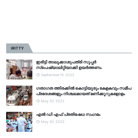
IRITTY
ഇരിട്ടി താലൂക്കാശുപത്രി സൂപ്പർ
സ്‌പെഷ്യാലിറ്റിയാക്കി ഉയർത്തണം
September 19, 2022
ഗതാഗത ത്തിരക്കിൽ കൊട്ടിയൂരും കേളകവും സമീപ
പ്രദേശങ്ങളും നിശ്ചലമായത് മണിക്കൂറുകളോളം
May 30, 2022
എൽ ഡി എഫ് പ്രതിഷേധ സംഗമം
May 30, 2022