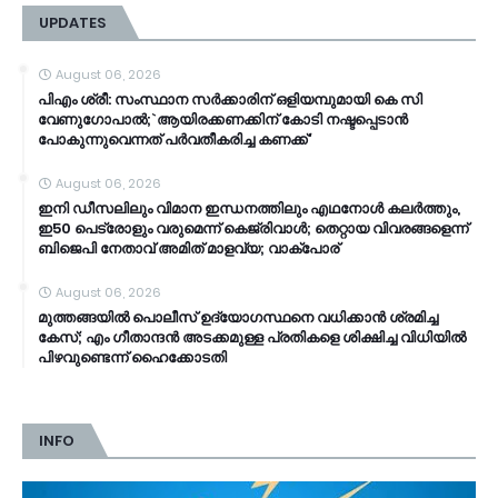
UPDATES
August 06, 2026
പിഎം ശ്രീ: സംസ്ഥാന സര്‍ക്കാരിന് ഒളിയമ്പുമായി കെ സി
വേണുഗോപാല്‍;`ആയിരക്കണക്കിന് കോടി നഷ്ടപ്പെടാൻ
പോകുന്നുവെന്നത് പര്‍വതീകരിച്ച കണക്ക്'
August 06, 2026
ഇനി ഡീസലിലും വിമാന ഇന്ധനത്തിലും എഥനോൾ കലർത്തും,
ഇ50 പെട്രോളും വരുമെന്ന് കെജ്രിവാൾ; തെറ്റായ വിവരങ്ങളെന്ന്
ബിജെപി നേതാവ് അമിത് മാളവ്യ; വാക്പോര്
August 06, 2026
മുത്തങ്ങയിൽ പൊലീസ് ഉദ്യോഗസ്ഥനെ വധിക്കാൻ ശ്രമിച്ച
കേസ്; ​എം ഗീതാന്ദൻ അടക്കമുള്ള പ്രതികളെ ശിക്ഷിച്ച വിധിയിൽ
പിഴവുണ്ടെന്ന് ഹൈക്കോടതി
INFO