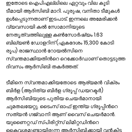
ഇതോടെ ഐപിഎല്ലിലെ ഏറ്റവും വില കൂടി
ടീമായി ആര്‍സിബി മാറി. പുരുഷ, വനിതാ ടീമുകൾ
ഉള്‍പ്പെടുന്നതാണ് ഇടപാട്. ഇന്നലെ അമേരിക്കൻ
വ്യവസായി കൽ സോമാനിയുടെ
നേതൃത്വത്തിലുള്ള കൺസോർഷ്യം 1.63
ബില്യൺ ഡോളറിന് (ഏകദേശം 15,300 കോടി
രൂപ) രാജസ്ഥാൻ റോയൽസിനെ
സ്വന്തമാക്കിയതിന്‍റെ റെക്കോര്‍ഡാണ് തൊട്ടടുത്ത
ദിവസം ആര്‍സിബി തകര്‍ത്തത്.
ടീമിനെ സ്വന്തമാക്കിയതോടെ ആര്യമൻ വിക്രം
ബിർള (ആദിത്യ ബിർള ഗ്രൂപ്പ് ഡയറക്ടർ)
ആര്‍സിബിയുടെ പുതിയ ചെയര്‍മാനായി
ചുമതലയേറ്റു. ടൈംസ് ഓഫ് ഇന്ത്യ ഗ്രൂപ്പിന്‍റെ
സത്യൻ ഗജ്‌വാനി ആണ് വൈസ് ചെയർമാൻ.
യുണൈറ്റഡ് സ്പിരിറ്റ്‌സ് ലിമിറ്റഡിന്‍റെ
കൈവശമുണ്ടായിരുന്ന ആർസിബിക്കായി വൻകിട