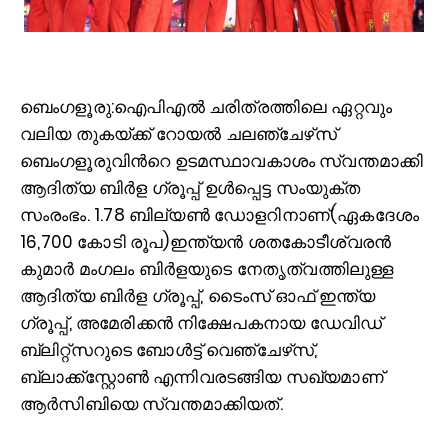
ബെംഗളൂരു:ഐപിഎൽ ചരിത്രത്തിലെ ഏറ്റവും
വലിയ തുകയ്ക്ക് റോയൽ ചലഞ്ചേഴ്‌സ്
ബെംഗളൂരുവിന്‍റെ ഉടമസ്ഥാവകാശം സ്വന്തമാക്കി
ആദിത്യ ബിർള ഗ്രൂപ്പ് ഉൾപ്പെട്ട സംയുക്ത
സംരംഭം. 1.78 ബില്യൺ ഡോളറിനാണ്(ഏകദേശം
16,700 കോടി രൂപ)ഇന്ത്യൻ ശതകോടീശ്വരൻ
കുമാർ മംഗലം ബിർളയുടെ നേതൃത്വത്തിലുള്ള
ആദിത്യ ബിർള ഗ്രൂപ്പ്, ടൈംസ് ഓഫ് ഇന്ത്യ
ഗ്രൂപ്പ്, അമേരിക്കൻ നിക്ഷേപകനായ ഡേവിഡ്
ബ്ലിറ്റ്‌സറുടെ ബോൾട്ട് വെഞ്ചേഴ്‌സ്,
ബ്ലാക്ക്‌സ്റ്റോൺ എന്നിവരടങ്ങിയ സഖ്യമാണ്
ആർസിബിയെ സ്വന്തമാക്കിയത്.