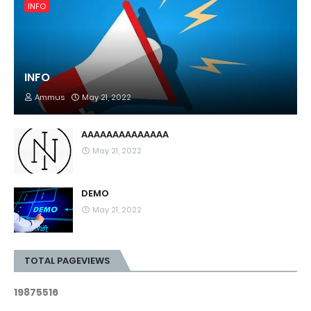
INFO
INFO
Ammus
May 21, 2022
AAAAAAAAAAAAAA
May 21, 2022
DEMO
May 21, 2022
TOTAL PAGEVIEWS
1
9
8
7
5
5
1
6