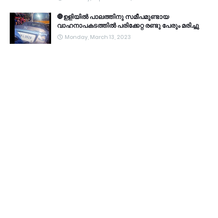
🛑ഉളിയിൽ പാലത്തിനു സമീപമുണ്ടായ
വാഹനാപകടത്തിൽ പരിക്കേറ്റ രണ്ടു പേരും മരിച്ചു
Monday, March 13, 2023