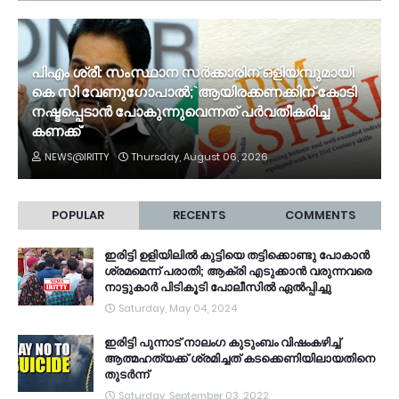
പിഎം ശ്രീ: സംസ്ഥാന സര്‍ക്കാരിന് ഒളിയമ്പുമായി
കെ സി വേണുഗോപാല്‍;`ആയിരക്കണക്കിന് കോടി
നഷ്ടപ്പെടാൻ പോകുന്നുവെന്നത് പര്‍വതീകരിച്ച
കണക്ക്'
NEWS@IRITTY
Thursday, August 06, 2026
POPULAR
RECENTS
COMMENTS
ഇരിട്ടി ഉളിയിലിൽ കുട്ടിയെ തട്ടിക്കൊണ്ടു പോകാൻ
ശ്രമമെന്ന് പരാതി; ആക്രി എടുക്കാൻ വരുന്നവരെ
നാട്ടുകാർ പിടികൂടി പോലീസിൽ ഏൽപ്പിച്ചു
Saturday, May 04, 2024
ഇരിട്ടി പുന്നാട് നാലംഗ കുടുംബം വിഷംകഴിച്ച്‌
ആത്മഹത്യക്ക് ശ്രമിച്ചത് കടക്കെണിയിലായതിനെ
തുടർന്ന്
Saturday, September 03, 2022