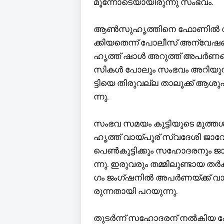
മൂ​ന്നോ​ടെ​യാ​യി​രു​ന്നു സം​ഭ​വം.
ആ​ൺ​സു​ഹൃ​ത്തി​നെ ഫോ​ണി​ൽ വി​ളി​
ക്കി​യ​തെ​ന്ന് പോ​ലീ​സ് അ​ന്വേ​ഷ​ണ​
ഹൃ​ത്ത് ഷാ​ൾ അ​റു​ത്ത് അ​പ​ർ​ണ​
സി​ക​ൾ പോ​ലും സം​ഭ​വം അ​റി​യു​ന്ന​
ട്ടി​യെ തി​രു​വ​ല്ല താ​ലൂ​ക്ക് ആ​ശു​പ​
ന്നു.
സം​ഭ​വ സ​മ​യം കു​ട്ടി​യു​ടെ മു​ത്ത​ശ
ഹൃ​ത്ത് വാ​യ്പൂ​ര് സ്വ​ദേ​ശി ജാ​വേ​ദ
പെ​ൺ​കു​ട്ടി​ക്കും സ​ഹോ​ദ​ര​നും
ന്നു. ഇ​രു​വ​രും ത​മ്മി​ലു​ണ്ടാ​യ ത​ർ​
ഗം ജം​ഗ്ഷ​നി​ൽ അ​പ​ർ​ണ​യ്ക്ക് വാ​
രു​ന്ന​താ​യി പ​റ​യു​ന്നു.
തു​ട​ർ​ന്ന് സ​ഹോ​ദ​ര​ന് ന​ൽ​കി​യ ഫോ