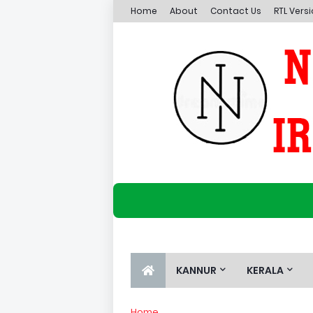
Home
About
Contact Us
RTL Vers
KANNUR
KERALA
Home