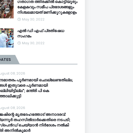
ഗതാഗത ത്തിരക്കിൽ കൊട്ടിയൂരും
കേളകവും സമീപ പ്രദേശങ്ങളും
നിശ്ചലമായത് മണിക്കൂറുകളോളം
May 30, 2022
എൽ ഡി എഫ് പ്രതിഷേധ
സംഗമം
May 30, 2022
DATES
ugust 08, 2026
്ദേമാതരം പൂർണമായി ചൊല്ലേണ്ടതില്ല,
്ങൾ ഇതുവരെ പൂർണമായി
ലിയിട്ടില്ല"; മന്ത്രി പി കെ
ഞാലിക്കുട്ടി
ugust 08, 2026
േഷിന്റെ മൃതദേഹത്തോട് അനാദരവ്:
യന്നൂർ തഹസിൽദാർക്കെതിരെ നടപടി;
്‌പെൻഡ് ചെയ്യാൻ നിർദേശം നൽകി
ത്രി അനിൽകുമാർ