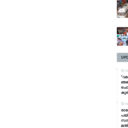
UP
A
"വന
ഞങ
ചൊല്
കുഞ്
A
രാജ
പയ്
സസ
മന്