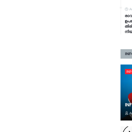
A
രാവ
ഉപഭ
തിര
നി
INF
IN
IN
A