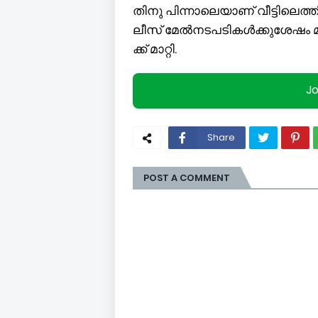
തി​നു പി​ന്നാ​ലെ​യാ​ണ് വീ​ട്ടി​ലെ​ത
ലീ​സ് മേ​ൽ​ന​ട​പ​ടി​ക​ൾ​ക്കു​ശേ​ഷം മ
ക്ക് മാ​റ്റി.
J
Share
POST A COMMENT