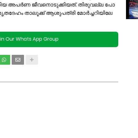
്തി​യ അ​പ​ർ​ണ ജീ​വ​നൊ​ടു​ക്കി​യ​ത്. തി​രു​വ​ല്ല പോ​
ൃ​ത​ദേ​ഹം താ​ലൂ​ക്ക് ആ​ശു​പ​ത്രി മോ​ർ​ച്ച​റി​യി​ലേ​
oin Our Whats App Group