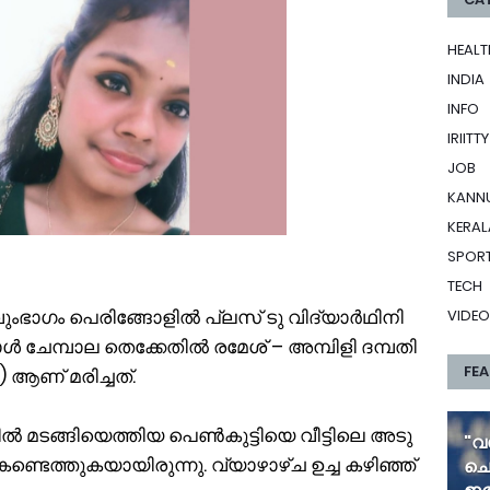
HEALT
INDIA
INFO
IRIITTY
JOB
KANN
KERAL
SPOR
TECH
ം​ഭാ​ഗം പെ​രി​ങ്ങോ​ളി​ല്‍ പ്ല​സ് ടു ​വി​ദ്യാ​ർ​ഥി​നി
VIDEO
ോ​ൾ ചേ​മ്പാ​ല തെ​ക്കേ​തി​ൽ ര​മേ​ശ് – അ​മ്പി​ളി ദ​മ്പ​തി​
FE
ആ​ണ് മ​രി​ച്ച​ത്.
​ൽ മ​ട​ങ്ങി​യെ​ത്തി​യ പെ​ൺ​കു​ട്ടി​യെ വീ​ട്ടി​ലെ അ​ടു​
"വ
ക​ണ്ടെ​ത്തു​ക​യാ​യി​രു​ന്നു. വ്യാ​ഴാ​ഴ്ച ഉ​ച്ച ക​ഴി​ഞ്ഞ്
ചൊ