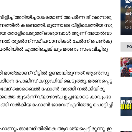
ഇത
ചൊല
കുഞ
ച്ച് അ​റി​യി​ച്ച​ശേ​ഷ​മാ​ണ് അ​പ​ർ​ണ ജീ​വ​നൊ​ടു​
N
ത്തി​ൽ ക​ണ്ടെ​ത്തി. മൂ​ന്നോ​ടെ വീ​ട്ടി​ലെ​ത്തി​യ സു​
S
യെ തോ​ളി​ലെ​ടു​ത്ത് ഓ​ടു​മ്പോ​ൾ ആ​ണ് അ​യ​ൽ​വാ​
ത്. തു​ട​ർ​ന്ന് സ​മീ​പ​വാ​സി​ക​ൾ ചേ​ർ​ന്ന് പെ​ൺ​കു​
PO
ത്രി​യി​ൽ എ​ത്തി​ച്ചെ​ങ്കി​ലും മ​ര​ണം സം​ഭ​വി​ച്ചി​രു​
ി മാ​ത്ര​മാ​ണ് വീ​ട്ടി​ൽ ഉ​ണ്ടാ​യി​രു​ന്ന​ത്. ആ​ൺ​സു​
ി​നെ പോ​ലീ​സ് ക​സ്റ്റ​ഡി​യി​ലെ​ടു​ത്തു. മ​ര​ണ​പ്പെ​ട്ട
 ജാ​വേ​ദ് മൊ​ബൈ​ൽ ഫോ​ൺ വാ​ങ്ങി ന​ൽ​കി​യി​രു​
ക്ക​ത്തെ തു​ട​ർ​ന്ന് വ്യാ​ഴാ​ഴ്ച ഉ​ച്ച​യോ​ടെ കാ​വും​ഭാ​
ങ്ങി ന​ൽ​കി​യ ഫോ​ൺ ജാ​വേ​ദ് എ​റി​ഞ്ഞു പൊ​ട്ടി​ച്ചി​
​ണും ജാ​വേ​ദ് തി​രി​കെ ആ​വ​ശ്യ​പ്പെ​ട്ടി​രു​ന്നു. ഇ​