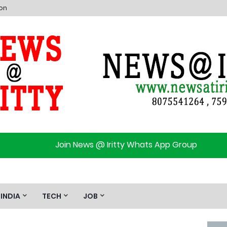
ion
Join News @ Iritty Whats App Group
INDIA
TECH
JOB