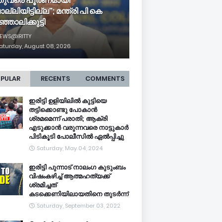
ുവരെ പൂർണമായി
്ലിയിട്ടില്ല"; മന്ത്രി പി കെ
്ഞാലിക്കുട്ടി
EWS@IRITTY
aturday, August 08, 2026
PULAR
RECENTS
COMMENTS
ഇരിട്ടി ഉളിയിലിൽ കുട്ടിയെ
തട്ടിക്കൊണ്ടു പോകാൻ
ശ്രമമെന്ന് പരാതി; ആക്രി
എടുക്കാൻ വരുന്നവരെ നാട്ടുകാർ
പിടികൂടി പോലീസിൽ ഏൽപ്പിച്ചു
Saturday, May 04, 2024
ഇരിട്ടി പുന്നാട് നാലംഗ കുടുംബം
വിഷംകഴിച്ച്‌ ആത്മഹത്യക്ക്
ശ്രമിച്ചത്
കടക്കെണിയിലായതിനെ തുടർന്ന്
Saturday, September 03, 2022