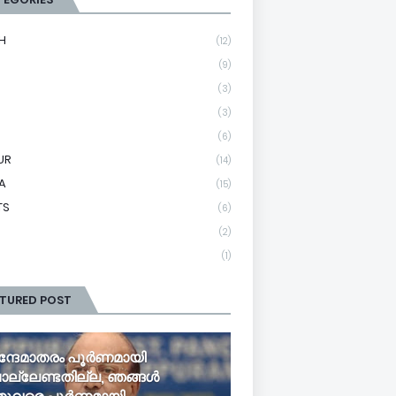
H
(12)
(9)
(3)
(3)
(6)
UR
(14)
A
(15)
TS
(6)
(2)
(1)
ATURED POST
ന്ദേമാതരം പൂർണമായി
ല്ലേണ്ടതില്ല, ഞങ്ങൾ