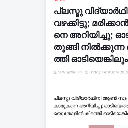
പ്ല​സ്ടു വി​ദ്യാ​ർ
വ​ഴ​ക്കി​ട്ടു; മ​രി​ക്
നെ അ​റി​യി​ച്ചു; ഓ​ട
തൂ​ങ്ങി നി​ൽ​ക്കു​ന
ത്തി ഓ​ടി​യെ​ങ്കി​ലു
NEWS@IRITTY
Friday, February 20, 
പ്ല​സ്ടു വി​ദ്യാ​ർ​ഥി​നി ആ​ൺ സു​ഹൃ​ത
കാ​മു​ക​നെ അ​റി​യി​ച്ചു; ഓ​ടി​യെ​ത്ത
യെ; തോ​ളി​ൽ കി​ട​ത്തി ഓ​ടി​യെ​ങ്കി