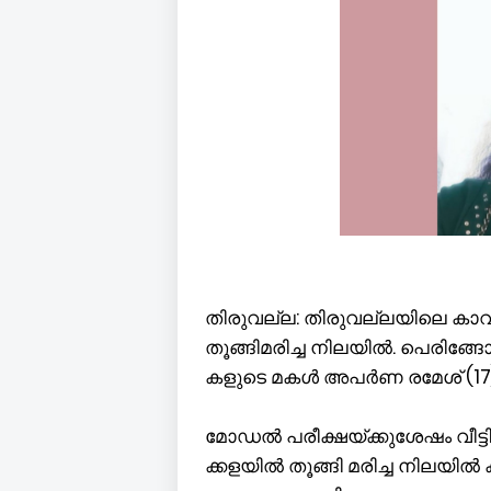
തി​രു​വ​ല്ല: തി​രു​വ​ല്ല​യി​ലെ കാ​വു
തൂ​ങ്ങി​മ​രി​ച്ച നി​ല​യി​ൽ. പെ​രി​ങ്ങ
ക​ളു​ടെ മ​ക​ൾ അ​പ​ർ​ണ ര​മേ​ശ് (17) 
മോ​ഡ​ൽ പ​രീ​ക്ഷ​യ്ക്കു​ശേ​ഷം വീ​ട്ടി
ക്ക​ള​യി​ൽ തൂ​ങ്ങി മ​രി​ച്ച നി​ല​യി​ൽ 