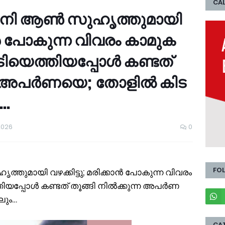
CAL
​ഥി​നി ആ​ൺ സു​ഹൃ​ത്തു​മാ​യി
കാ​ൻ പോ​കു​ന്ന വി​വ​രം കാ​മു​ക​
ി​യെ​ത്തി​യ​പ്പോ​ൾ ക​ണ്ട​ത്
്ന അ​പ​ർ​ണ​യെ; തോ​ളി​ൽ കി​ട​
ം…
2026
0
FO
്തു​മാ​യി വ​ഴ​ക്കി​ട്ടു; മ​രി​ക്കാ​ൻ പോ​കു​ന്ന വി​വ​രം
ി​യ​പ്പോ​ൾ ക​ണ്ട​ത് തൂ​ങ്ങി നി​ൽ​ക്കു​ന്ന അ​പ​ർ​ണ​
​ലും…
CA