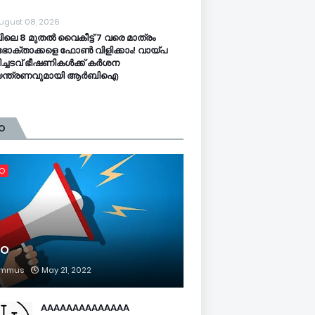
ugust 08, 2026
ിലെ 8 മുതൽ വൈകീട്ട് 7 വരെ മാത്രം
ോക്താക്കളെ ഫോൺ വിളിക്കാം! വായ്പ
ിച്ചടവ് ഭീഷണികൾക്ക് കർശന
യന്ത്രണവുമായി ആർബിഐ
O
FO
FO
mmus
May 21, 2022
AAAAAAAAAAAAAA