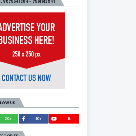
L 8075541264 - 7591912041
LLOW US
20k
10k
1k
Members
TEGORIES