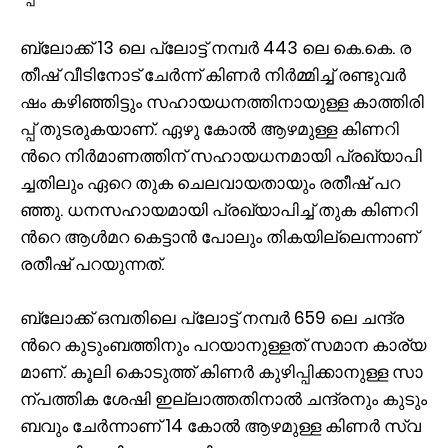
ബ്ലോ​ക്ക് 13 ലെ ​പ്ലോ​ട്ട് ന​മ്പ​ർ 443 ലെ ​കെ.​കെ. ര​
തീ​ഷ് വീ​ടി​നോ​ട് ചേ​ർ​ന്ന് കി​ണ​ർ നി​ർ​മ്മി​ച്ച് ര​ണ്ടു​വ​ർ​
ഷം ക​ഴി​ഞ്ഞി​ട്ടും സ​ഹാ​യ​ധ​ന​ത്തി​നാ​യു​ള്ള കാ​ത്തി​രി​
പ്പ് തു​ട​രു​ക​യാ​ണ്. ഏ​ഴു കോ​ൽ ആ​ഴ​മു​ള്ള കി​ണ​റി​
ന്‍റെ നി​ർ​മാ​ണ​ത്തി​ന് സ​ഹാ​യ​ധ​ന​മാ​യി പ്ര​ഖ്യാ​പി​
ച്ച​തി​ലും ഏ​റെ തു​ക ചെ​ല​വാ​യ​താ​യും ര​തീ​ഷ് പ​റ​
ഞ്ഞു. ധ​ന​സ​ഹാ​യ​മാ​യി പ്ര​ഖ്യാ​പി​ച്ച് തു​ക കി​ണ​റി​
ന്‍റെ ആ​ൾ​മ​റ കെ​ട്ടാ​ൻ പോ​ലും തി​ക​യി​ല്ലെ​ന്നാ​ണ്
ര​തീ​ഷ് പ​റ​യു​ന്ന​ത്.
ബ്ലോ​ക്ക് ഒ​മ്പ​തി​ലെ പ്ലോ​ട്ട് ന​മ്പ​ർ 659 ലെ ​ച​ന്ദ്ര​
ന്‍റെ കു​ടും​ബ​ത്തി​നും പ​റ​യാ​നു​ള്ള​ത് സ​മാ​ന കാ​ര്യ​
മാ​ണ്. കൂ​ലി കൊ​ടു​ത്ത് കി​ണ​ർ കു​ഴി​പ്പി​ക്കാ​നു​ള്ള സാ​
ന്പ​ത്തി​ക ശേ​ഷി ഇ​ല്ലാ​ത്ത​തി​നാ​ൽ ച​ന്ദ്ര​നും കു​ടും​
ബ​വും ചേ​ർ​ന്നാ​ണ് 14 കോ​ൽ ആ​ഴ​മു​ള്ള കി​ണ​ർ സ്വ​