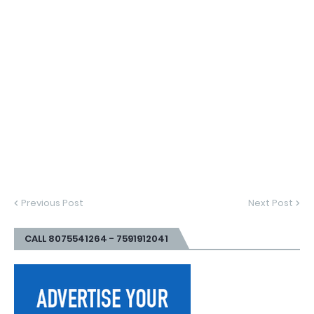
Previous Post
Next Post
CALL 8075541264 - 7591912041