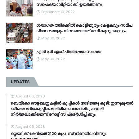
സ്‌പെഷ്യാലിറ്റിയാക്കി ഉയർത്തണം
September 19, 2022
ഗതാഗത ത്തിരക്കിൽ കൊട്ടിയൂരും കേളകവും സമീപ
പ്രദേശങ്ങളും നിശ്ചലമായത് മണിക്കൂറുകളോളം
May 30, 2022
എൽ ഡി എഫ് പ്രതിഷേധ സംഗമം
May 30, 2022
UPDATES
August 06, 2026
ബെവ്‌കോ ഔട്ട്‌ലെറ്റുകളില്‍ കുപ്പികള്‍ അടിഞ്ഞു കൂടി: ഇന്നുമുതല്‍
ഒഴിഞ്ഞ മദ്യക്കുപ്പികള്‍ തിരികെ വാങ്ങില്ല, പദ്ധതി
നിര്‍ത്തലാക്കിയെന്ന് നോട്ടീസ് പ്രദര്‍ശിപ്പിക്കും
August 06, 2026
ഒറ്റയടിക്ക് കേറിയത് 2120 രൂപ; സ്വര്‍ണവില വീണ്ടും