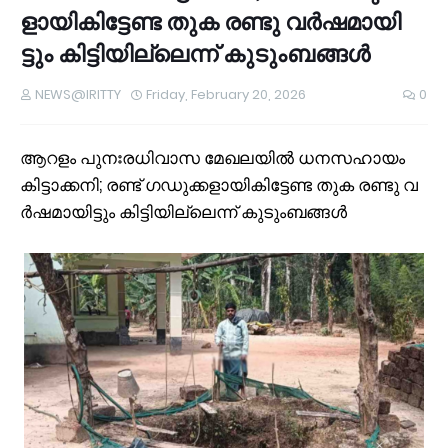
ളാ​യി​കി​ട്ടേ​ണ്ട തു​ക ര​ണ്ടു വ​ർ​ഷ​മാ​യി​
ട്ടും കി​ട്ടി​യി​ല്ലെ​ന്ന് കു​ടും​ബ​ങ്ങ​ൾ
NEWS@IRITTY
Friday, February 20, 2026
0
ആ​റ​ളം‌ പു​നഃ​ര​ധി​വാ​സ മേ​ഖ​ല​യി​ൽ ധ​ന​സ​ഹാ​യം
കി​ട്ടാ​ക്ക​നി; ര​ണ്ട് ഗ​ഡു​ക്ക​ളാ​യി​കി​ട്ടേ​ണ്ട തു​ക ര​ണ്ടു വ​
ർ​ഷ​മാ​യി​ട്ടും കി​ട്ടി​യി​ല്ലെ​ന്ന് കു​ടും​ബ​ങ്ങ​ൾ