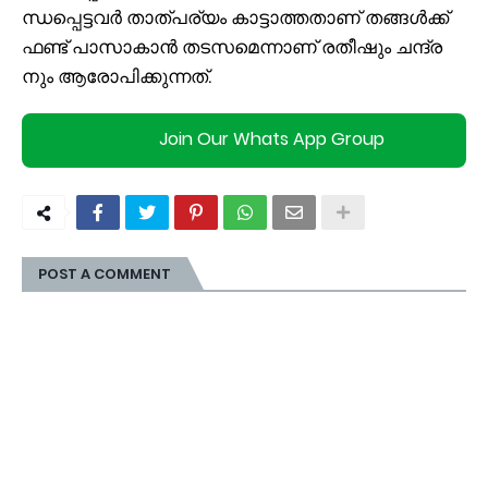
ന്ധ​പ്പെ​ട്ട​വ​ർ താ​ത്പ​ര്യം കാ​ട്ടാ​ത്ത​താ​ണ് ത​ങ്ങ​ൾ​ക്ക്
ഫ​ണ്ട് പാ​സാ​കാ​ൻ ത​ട​സ​മെ​ന്നാ​ണ് ര​തീ​ഷും ച​ന്ദ്ര​
നും ആ​രോ​പി​ക്കു​ന്ന​ത്.
Join Our Whats App Group
POST A COMMENT