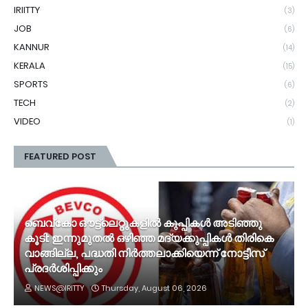
IRIITTY
(3)
JOB
(6)
KANNUR
(14)
KERALA
(15)
SPORTS
(6)
TECH
(2)
VIDEO
(1)
FEATURED POST
ബെവ്‌കോ ഔട്ട്‌ലെറ്റുകളില്‍ കുപ്പികള്‍ അടിഞ്ഞു
കൂടി: ഇന്നുമുതല്‍ ഒഴിഞ്ഞ മദ്യക്കുപ്പികള്‍ തിരികെ
വാങ്ങില്ല, പദ്ധതി നിര്‍ത്തലാക്കിയെന്ന് നോട്ടീസ്
പ്രദര്‍ശിപ്പിക്കും
NEWS@IRITTY
Thursday, August 06, 2026