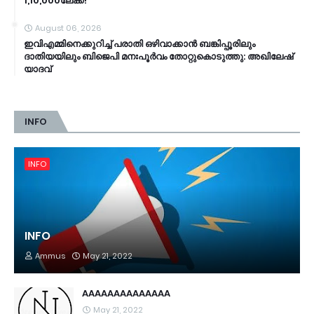
1,10,000ലേക്ക്!
August 06, 2026
ഇവിഎമ്മിനെക്കുറിച്ച്‌ പരാതി ഒഴിവാക്കാന്‍ ബങ്കിപ്പൂരിലും
ദാതിയയിലും ബിജെപി മനഃപൂര്‍വം തോറ്റുകൊടുത്തു: അഖിലേഷ്
യാദവ്‌
INFO
INFO
INFO
Ammus
May 21, 2022
AAAAAAAAAAAAAA
May 21, 2022