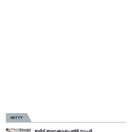
IRITTY
ഇരിട്ടി താലൂക്കാശുപത്രി സൂപ്പർ