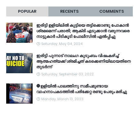
POPULAR
RECENTS
COMMENTS
ഇരിട്ടി ഉളിയിലിൽ കുട്ടിയെ തട്ടിക്കൊണ്ടു പോകാൻ
ശ്രമമെന്ന് പരാതി; ആക്രി എടുക്കാൻ വരുന്നവരെ
നാട്ടുകാർ പിടികൂടി പോലീസിൽ ഏൽപ്പിച്ചു
Saturday, May 04, 2024
ഇരിട്ടി പുന്നാട് നാലംഗ കുടുംബം വിഷംകഴിച്ച്‌
ആത്മഹത്യക്ക് ശ്രമിച്ചത് കടക്കെണിയിലായതിനെ
തുടർന്ന്
Saturday, September 03, 2022
🛑ഉളിയിൽ പാലത്തിനു സമീപമുണ്ടായ
വാഹനാപകടത്തിൽ പരിക്കേറ്റ രണ്ടു പേരും മരിച്ചു
Monday, March 13, 2023