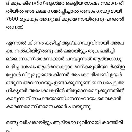
ദി​ക്കും. കി​ണ​റി​ന് ആ​ൾ​മ​റ കെ​ട്ടി​യ ശേ​ഷം സ​മാ​ന രീ​
തി​യി​ൽ അ​പേ​ക്ഷ സ​മ​ർ​പ്പി​ച്ചാ​ൽ ര​ണ്ടാം ഗ​ഡു​വാ​യി
7500 രൂ​പ​യും അ​നു​വ​ദി​ക്കു​മെ​ന്നാ​യി​രു​ന്നു പ​റ​ഞ്ഞി​
രു​ന്ന​ത്.
എ​ന്നാ​ൽ കി​ണ​ർ കു​ഴി​ച്ച് ആ​ദ്യ​ഗ​ഡു​വി​നാ​യി അ​പേ​
ക്ഷ ന​ൽ​കി​യി​ട്ട് ര​ണ്ടു വ​ർ​ഷ​മാ​യി​ട്ടും തു​ക ല​ഭി​ച്ചി​
ല്ലെ​ന്നാ​ണ് താ​മ​സ​ക്കാ​ർ പ​റ​യു​ന്ന​ത്. ആ​ദ്യ​ഗ​ഡു
ല​ഭി​ച്ച ശേ​ഷം ആ​ൾ​മ​റ​കെ​ട്ടാ​മെ​ന്ന് ക​രു​തി​യ​വ​ർ​ക്ക് ഇ​
പ്പോ​ൾ വീ​ട്ടു​മു​റ്റ​ത്തെ കി​ണ​ർ അ​പ​ക​ട ഭീ​ഷ​ണി ഉ​യ​ർ​
ത്തു​ന്ന അ​വ​സ്ഥ​യും ഉ​ണ്ടാ​ക്കു​ന്നു​ണ്ട്. ബ​ന്ധ​പ്പെ​ട്ട അ​
ധി​കൃ​ത​ർ അ​പേ​ക്ഷ​ക​ളി​ൽ തീ​രു​മാ​ന​മെ​ടു​ക്കു​ന്ന​തി​ൽ
കാ​ട്ടു​ന്ന നി​സം​ഗ​ത​യാ​ണ് ധ​ന​സ​ഹാ​യം വൈ​കാ​ൻ
കാ​ര​ണ​മെ​ന്ന് താ​മ​സ​ക്കാ​ർ പ​റ​യു​ന്നു.
ര​ണ്ടു വ​ർ​ഷ​മാ​യി​ട്ടും ആ​ദ്യ​ഗ​ഡു​വി​നാ​യി കാ​ത്തി​രി​
പ്പ്