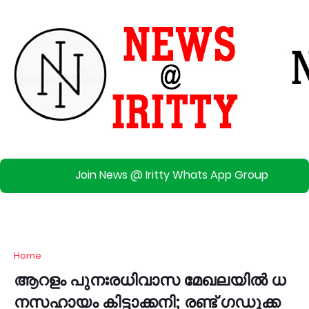
Join News @ Iritty Whats App Group
Home
ആ​റ​ളം‌ പു​നഃ​ര​ധി​വാ​സ മേ​ഖ​ല​യി​ൽ ധ​
ന​സ​ഹാ​യം കി​ട്ടാ​ക്ക​നി; ര​ണ്ട് ഗ​ഡു​ക്ക​