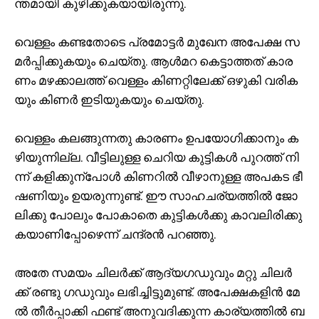
ന്ത​മാ​യി കു​ഴി​ക്കു​ക​യാ​യി​രു​ന്നു.
വെ​ള്ളം ക​ണ്ട​തോ​ടെ പ്ര​മോ​ട്ട​ർ മു​ഖേ​ന അ​പേ​ക്ഷ സ​
മ​ർ​പ്പി​ക്കു​ക​യും ചെ​യ്തു. ആ​ൾ​മ​റ കെ​ട്ടാ​ത്ത​ത് കാ​ര​
ണം മ​ഴ​ക്കാ​ല​ത്ത് വെ​ള്ളം കി​ണ​റ്റി​ലേ​ക്ക് ഒ​ഴു​കി വ​രി​ക​
യും കി​ണ​ർ ഇ​ടി​യു​ക​യും ചെ‍​യ്തു.
വെ​ള്ളം ക​ല​ങ്ങു​ന്ന​തു കാ​ര​ണം ഉ​പ​യോ​ഗി​ക്കാ​നും ക​
ഴി​യു​ന്നി​ല്ല. വീ​ട്ടി​ലു​ള്ള ചെ​റി​യ കു​ട്ടി​ക​ൾ പു​റ​ത്ത് നി​
ന്ന് ക​ളി​ക്കു​ന്പോ​ൾ കി​ണ​റി​ൽ വീ​ഴാ​നു​ള്ള അ​പ​ക​ട ഭീ​
ഷ​ണി​യും ഉ​യ​രു​ന്നു​ണ്ട്. ഈ ​സാ​ഹ​ച​ര്യ​ത്തി​ൽ ജോ​
ലി​ക്കു പോ​ലും പോ​കാ​തെ കു​ട്ടി​ക​ൾ​ക്കു കാ​വ​ലി​രി​ക്കു​
ക​യാ​ണി​പ്പോ​ഴെ​ന്ന് ച​ന്ദ്ര​ൻ പ​റ​ഞ്ഞു.
അ​തേ സ​മ​യം ചി​ല​ർ​ക്ക് ആ​ദ്യ​ഗ​ഡു​വും മ​റ്റു ചി​ല​ർ​
ക്ക് ര​ണ്ടു ഗ​ഡു​വും ല​ഭി​ച്ചി​ട്ടു​മു​ണ്ട്. അ​പേ​ക്ഷ​ക​ളി​ൻ മേ​
ൽ തീ​ർ​പ്പാ​ക്കി ഫ​ണ്ട് അ​നു​വ​ദി​ക്കു​ന്ന കാ​ര്യ​ത്തി​ൽ ബ​