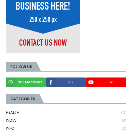
FOLLOW US
20k Members
10k
1k
CATEGORIES
HEALTH
(12)
INDIA
(9)
INFO
(3)