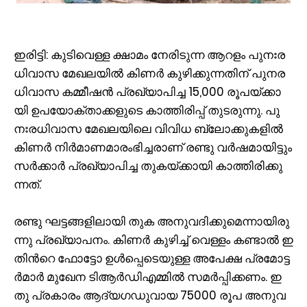
ഇ​രി​ട്ടി: കു​ടി​വെ​ള്ള ക്ഷാ​മം നേ​രി​ടു​ന്ന ആ​റ​ളം പു​നഃ​ര​
ധി​വാ​സ മേ​ഖ​ല​യി​ൽ കി​ണ​ർ കു​ഴി​ക്കു​ന്ന​തി​ന് പു​ന​ര​
ധി​വാ​സ ക​മ്മീ​ഷ​ൻ പ്ര​ഖ്യാ​പി​ച്ച 15,000 രൂ​പ​യ്ക്കാ​
യി ഉ​പ​യോ​ക്താ​ക്ക​ളു​ടെ കാ​ത്തി​രി​പ്പ് തു​ട​രു​ന്നു. പു​
നഃ​ര​ധി​വാ​സ മേ​ഖ​ല​യി​ലെ വി​വി​ധ ബ്ലോ​ക്കു​ക​ളി​ൽ
കി​ണ​ർ നി​ർ​മാ​ണ​മാ​രം​ഭി​ച്ച​രാ​ണ് ര​ണ്ടു വ​ർ​ഷ​മാ​യി​ട്ടും
സ​ർ​ക്കാ​ർ പ്ര​ഖ്യാ​പി​ച്ച തു​ക​യ്ക്കാ​യി കാ​ത്തി​രി​ക്കു​
ന്ന​ത്.
ര​ണ്ടു ഘ​ട്ട​ങ്ങ​ളി​ലാ​യി തു​ക അ​നു​വ​ദി​ക്കു​മെ​ന്നാ​യി​രു​
ന്നു പ്ര​ഖ്യാ​പ​നം. കി​ണ​ർ കു​ഴി​ച്ച് വെ​ള്ളം ക​ണ്ടാ​ൽ ഇ​
തി​ന്‍റെ ഫോ​ട്ടോ ഉ​ൾ​പ്പെ​ടെ​യു​ള്ള അ​പേ​ക്ഷ പ്ര​മോ​ട്ട​
ർ​മാ​ർ മു​ഖേ​ന ടി​ആ​ർ​ഡി​എ​മ്മി​ൽ സ​മ​ർ​പ്പി​ക്ക​ണം. ഇ​
തു പ്ര​കാ​രം ആ​ദ്യ​ഗ​ഡു​വാ​യ 75000 രൂ​പ അ​നു​വ​