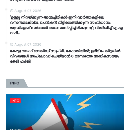
August 07, 2026
‘ഉള്ളു നിറയ്ക്കുന്ന അമ്മച്ചിരികൾ ഇനി വാർത്തകളിലെ
വസന്തമാകില്ല, പെൻഷൻ വീട്ടിലെത്തിക്കുന്ന സംവിധാനം
യുഡിഎഫ് സർക്കാർ അവസാനിപ്പിച്ചിരിക്കുന്നു’; വിമർശിച്ച് എ എ
റഹീം
August 07, 2026
കേരള വഖഫ് ബോർഡ് സുപ്രീം കോടതിയിൽ; ഉമീദ് പോർട്ടലിൽ
വിവരങ്ങൾ അപ്‌ലോഡ് ചെയ്യാൻ 6 മാസത്തെ അധികസമയം
തേടി ഹർജി
INFO
INFO