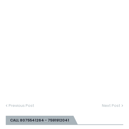
Previous Post
Next Post
CALL 8075541264 - 7591912041