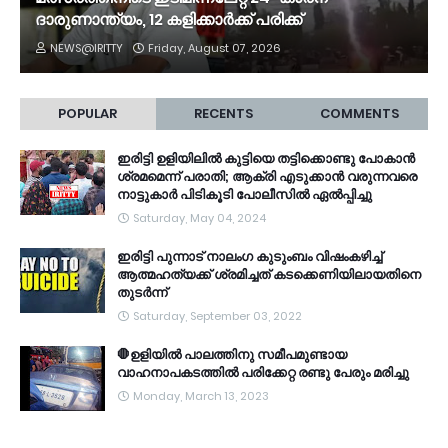
ദാരുണാന്ത്യം, 12 കളിക്കാർക്ക് പരിക്ക്
NEWS@IRITTY
Friday, August 07, 2026
POPULAR
RECENTS
COMMENTS
ഇരിട്ടി ഉളിയിലിൽ കുട്ടിയെ തട്ടിക്കൊണ്ടു പോകാൻ
ശ്രമമെന്ന് പരാതി; ആക്രി എടുക്കാൻ വരുന്നവരെ
നാട്ടുകാർ പിടികൂടി പോലീസിൽ ഏൽപ്പിച്ചു
Saturday, May 04, 2024
ഇരിട്ടി പുന്നാട് നാലംഗ കുടുംബം വിഷംകഴിച്ച്‌
ആത്മഹത്യക്ക് ശ്രമിച്ചത് കടക്കെണിയിലായതിനെ
തുടർന്ന്
Saturday, September 03, 2022
🛑ഉളിയിൽ പാലത്തിനു സമീപമുണ്ടായ
വാഹനാപകടത്തിൽ പരിക്കേറ്റ രണ്ടു പേരും മരിച്ചു
Monday, March 13, 2023