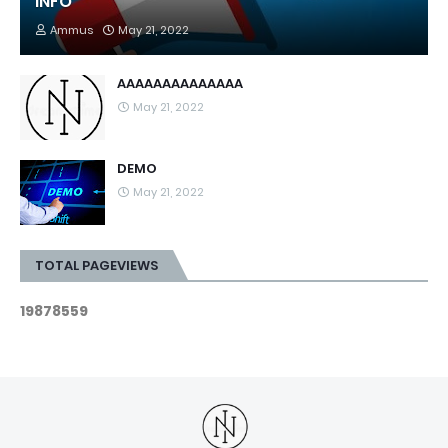
INFO
Ammus
May 21, 2022
AAAAAAAAAAAAAA
May 21, 2022
DEMO
May 21, 2022
TOTAL PAGEVIEWS
1
9
8
7
8
5
5
9