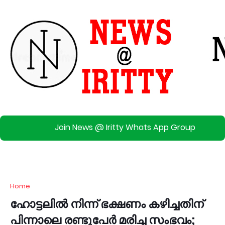
Join News @ Iritty Whats App Group
Home
ഹോട്ടലിൽ നിന്ന് ഭക്ഷണം കഴിച്ചതിന്
പിന്നാലെ രണ്ടുപേർ മരിച്ച സംഭവം;