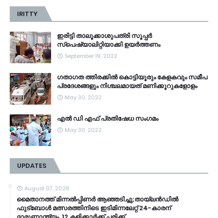
IRITTY
ഇരിട്ടി താലൂക്കാശുപത്രി സൂപ്പർ
സ്‌പെഷ്യാലിറ്റിയാക്കി ഉയർത്തണം
September 19, 2022
ഗതാഗത ത്തിരക്കിൽ കൊട്ടിയൂരും കേളകവും സമീപ
പ്രദേശങ്ങളും നിശ്ചലമായത് മണിക്കൂറുകളോളം
May 30, 2022
എൽ ഡി എഫ് പ്രതിഷേധ സംഗമം
May 30, 2022
UPDATES
August 07, 2026
മൈതാനത്ത് മിന്നൽപ്പിണർ ആഞ്ഞടിച്ചു;തായ്‌ലൻഡിൽ
ഫുട്ബോൾ മത്സരത്തിനിടെ ഇടിമിന്നലേറ്റ് 24-കാരന്
ദാരുണാന്ത്യം, 12 കളിക്കാർക്ക് പരിക്ക്