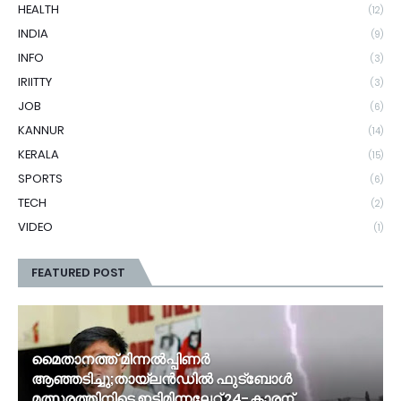
HEALTH
(12)
INDIA
(9)
INFO
(3)
IRIITTY
(3)
JOB
(6)
KANNUR
(14)
KERALA
(15)
SPORTS
(6)
TECH
(2)
VIDEO
(1)
FEATURED POST
മൈതാനത്ത് മിന്നൽപ്പിണർ
ആഞ്ഞടിച്ചു;തായ്‌ലൻഡിൽ ഫുട്ബോൾ
മത്സരത്തിനിടെ ഇടിമിന്നലേറ്റ് 24-കാരന്