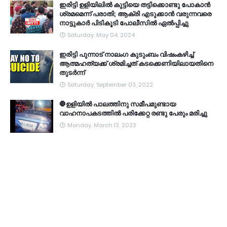
ഇരിട്ടി ഉളിയിലിൽ കുട്ടിയെ തട്ടിക്കൊണ്ടു പോകാൻ
ശ്രമമെന്ന് പരാതി; ആക്രി എടുക്കാൻ വരുന്നവരെ
നാട്ടുകാർ പിടികൂടി പോലീസിൽ ഏൽപ്പിച്ചു
Saturday, May 04, 2024
ഇരിട്ടി പുന്നാട് നാലംഗ കുടുംബം വിഷംകഴിച്ച്‌
ആത്മഹത്യക്ക് ശ്രമിച്ചത് കടക്കെണിയിലായതിനെ
തുടർന്ന്
Saturday, September 03, 2022
🛑ഉളിയിൽ പാലത്തിനു സമീപമുണ്ടായ
വാഹനാപകടത്തിൽ പരിക്കേറ്റ രണ്ടു പേരും മരിച്ചു
Monday, March 13, 2023