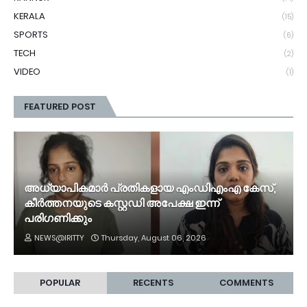
KERALA
(15)
SPORTS
(6)
TECH
(2)
VIDEO
(1)
FEATURED POST
അധ്യാപികമാർ പ്രതികളായ എംഡിഎംഎ കേസ്,
കീർത്തനയുടെ കസ്റ്റഡി അപേക്ഷ ഇന്ന്
പരിഗണിക്കും
NEWS@IRITTY
Thursday, August 06, 2026
POPULAR
RECENTS
COMMENTS