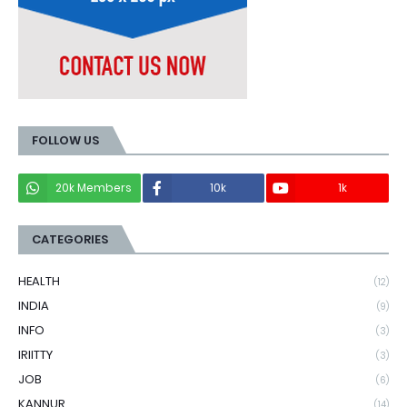
FOLLOW US
20k Members
10k
1k
CATEGORIES
HEALTH
(12)
INDIA
(9)
INFO
(3)
IRIITTY
(3)
JOB
(6)
KANNUR
(14)