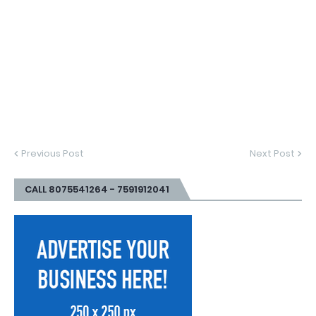
Previous Post
Next Post
CALL 8075541264 - 7591912041