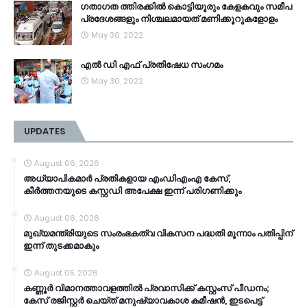
ഗതാഗത ത്തിരക്കിൽ കൊട്ടിയൂരും കേളകവും സമീപ
പ്രദേശങ്ങളും നിശ്ചലമായത് മണിക്കൂറുകളോളം
May 30, 2022
എൽ ഡി എഫ് പ്രതിഷേധ സംഗമം
May 30, 2022
UPDATES
August 06, 2026
അധ്യാപികമാർ പ്രതികളായ എംഡിഎംഎ കേസ്,
കീർത്തനയുടെ കസ്റ്റഡി അപേക്ഷ ഇന്ന് പരിഗണിക്കും
August 06, 2026
മുഖ്യമന്ത്രിയുടെ സംരംഭകത്വ വികസന പദ്ധതി മൂന്നാം പതിപ്പിന്
ഇന്ന് തുടക്കമാകും
August 05, 2026
കണ്ണൂര്‍ വിമാനത്താവളത്തില്‍ പ്രവാസിക്ക് കസ്റ്റംസ് പീഡനം;
കേസ് രജിസ്റ്റര്‍ ചെയ്ത് മനുഷ്യാവകാശ കമീഷൻ, ഇടപെട്ട്