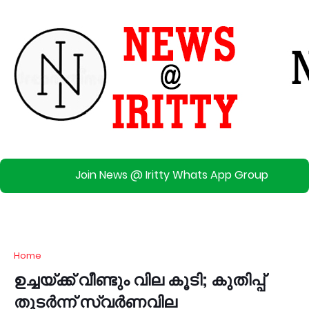
Join News @ Iritty Whats App Group
Home
ഉച്ചയ്ക്ക് വീണ്ടും വില കൂ‌ടി; കുതിപ്പ്
തുടർന്ന് സ്വർണവില