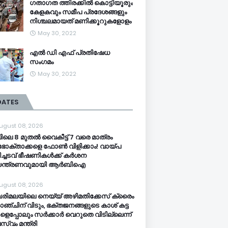
ഗതാഗത ത്തിരക്കിൽ കൊട്ടിയൂരും
കേളകവും സമീപ പ്രദേശങ്ങളും
നിശ്ചലമായത് മണിക്കൂറുകളോളം
May 30, 2022
എൽ ഡി എഫ് പ്രതിഷേധ
സംഗമം
May 30, 2022
DATES
ugust 08, 2026
ിലെ 8 മുതൽ വൈകീട്ട് 7 വരെ മാത്രം
ോക്താക്കളെ ഫോൺ വിളിക്കാം! വായ്പ
ിച്ചടവ് ഭീഷണികൾക്ക് കർശന
യന്ത്രണവുമായി ആർബിഐ
ugust 08, 2026
ിമലയിലെ നെയ്യ് അഴിമതിക്കേസ് ക്രൈം
ാഞ്ചിന് വിടും, ഭക്തജനങ്ങളുടെ കാശ് കട്ട
ളെപ്പോലും സർക്കാർ വെറുതെ വിടില്ലെന്ന്
സ്വം മന്ത്രി