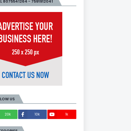
L 8075541264 - 7591912041
LLOW US
20k
10k
1k
Members
TEGORIES