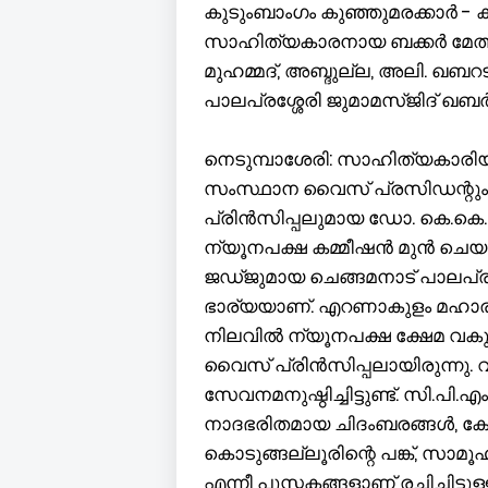
കുടുംബാംഗം കുഞ്ഞുമരക്കാർ - ക
സാഹിത്യകാരനായ ബക്കർ മേത്
മുഹമ്മദ്, അബ്ദുല്ല, അലി. ഖബറ
പാലപ്രശ്ശേരി ജുമാമസ്ജിദ് ഖ
നെടുമ്പാശേരി: സാഹിത്യകാ
സംസ്ഥാന വൈസ് പ്രസിഡന്റും തൃ
പ്രിൻസിപ്പലുമായ ഡോ. കെ.കെ.
ന്യൂനപക്ഷ കമ്മീഷൻ മുൻ ചെയർ
ജഡ്ജുമായ ചെങ്ങമനാട് പാലപ്ര
ഭാര്യയാണ്. എറണാകുളം മഹാരാജ
നിലവിൽ ന്യൂനപക്ഷ ക്ഷേമ വകുപ
വൈസ് പ്രിൻസിപ്പലായിരുന്നു
സേവനമനുഷ്ഠിച്ചിട്ടുണ്ട്. സി.പ
നാദഭരിതമായ ചിദംബരങ്ങൾ, കേ
കൊടുങ്ങല്ലൂരിന്റെ പങ്ക്, സ
എന്നീ പുസ്തകങ്ങളാണ് രചിച്ചിട്ട