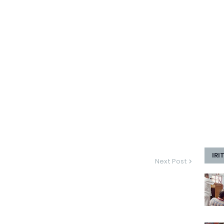
IRI
Next Post