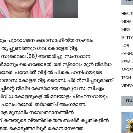
HEALT
INDIA
INFO
IRIITTY
രിയും പുരോഗമന കലാസാഹിത്യ സംഘം
JOB
പ്പൂണിത്തുറ ഗവ. കോളേജ് റിട്ട.
KANN
 സുലൈഖ (66) അന്തരിച്ചു. സംസ്ഥാന
KERAL
മാനും ഹൈക്കോടതി രജിസ്ട്രാറും മുൻ ജില്ലാ
SPOR
ശേരി പറേലിൽ വീട്ടിൽ പി.കെ. ഹനീഫയുടെ
TECH
ാസ് കോളജ് റിട്ട. വൈസ്. പ്രിൻസിപ്പലുമാണ്.
VIDEO
്പിന്റെ ജില്ല കേന്ദ്രമായ ആലുവ സി.സി.എം
. വിവിധ കോളജുകളിൽ മലയാളം പ്രഫസറായും
FE
ി.എം പാലപ്രശേരി ബ്രാഞ്ച് അംഗമാണ്.
രള മുസ്ലിം നവോത്ഥാനത്തിൽ
ാമൂഹികതയുടെ വ്യതിരിക്തത ബഷീർ കൃതികളിൽ
രാ
മാ
ുള്ളത്. കൊടുങ്ങല്ലൂർ കൊമ്പനേഴത്ത്