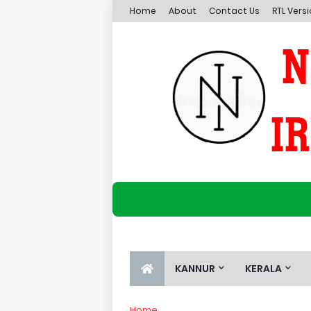
Home
About
Contact Us
RTL Vers
KANNUR
KERALA
Home