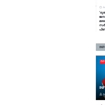
A
‘ദുര
ജനങ
മഴക
സർക്
പി
INF
IN
IN
A