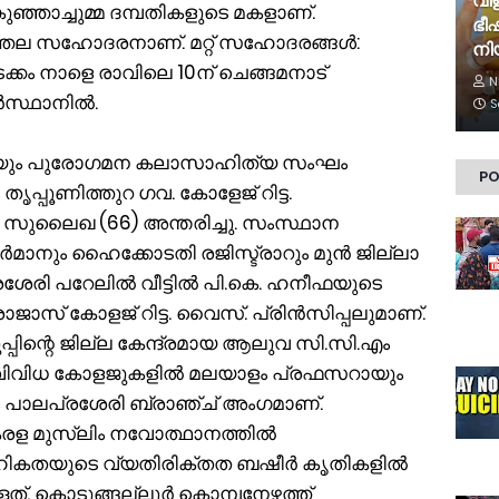
വിള
ുഞ്ഞാച്ചുമ്മ ദമ്പതികളുടെ മകളാണ്.
ഭീ
തല സഹോദരനാണ്. മറ്റ് സഹോദരങ്ങൾ:
നി
ടക്കം നാളെ രാവിലെ 10ന് ചെങ്ങമനാട്
N
ബർസ്ഥാനിൽ.
S
രിയും പുരോഗമന കലാസാഹിത്യ സംഘം
PO
പ്പൂണിത്തുറ ഗവ. കോളേജ് റിട്ട.
 സുലൈഖ (66) അന്തരിച്ചു. സംസ്ഥാന
മാനും ഹൈക്കോടതി രജിസ്ട്രാറും മുൻ ജില്ലാ
ശേരി പറേലിൽ വീട്ടിൽ പി.കെ. ഹനീഫയുടെ
ാസ് കോളജ് റിട്ട. വൈസ്. പ്രിൻസിപ്പലുമാണ്.
്പിന്റെ ജില്ല കേന്ദ്രമായ ആലുവ സി.സി.എം
. വിവിധ കോളജുകളിൽ മലയാളം പ്രഫസറായും
ി.എം പാലപ്രശേരി ബ്രാഞ്ച് അംഗമാണ്.
രള മുസ്ലിം നവോത്ഥാനത്തിൽ
ാമൂഹികതയുടെ വ്യതിരിക്തത ബഷീർ കൃതികളിൽ
ുള്ളത്. കൊടുങ്ങല്ലൂർ കൊമ്പനേഴത്ത്