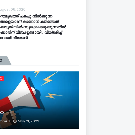
ugust 08, 2026
ന്തമുഖത്ത് പകച്ചു നിൽക്കുന്ന
്ങളെയാണ് കാണാൻ കഴിഞ്ഞത്,
്കെടുതിയിൽ സുരക്ഷ ഒരുക്കുന്നതിൽ
കാരിന് വീഴ്ച ഉണ്ടായി’; വിമർശിച്ച്
ണറായി വിജയൻ
O
FO
FO
mmus
May 21, 2022