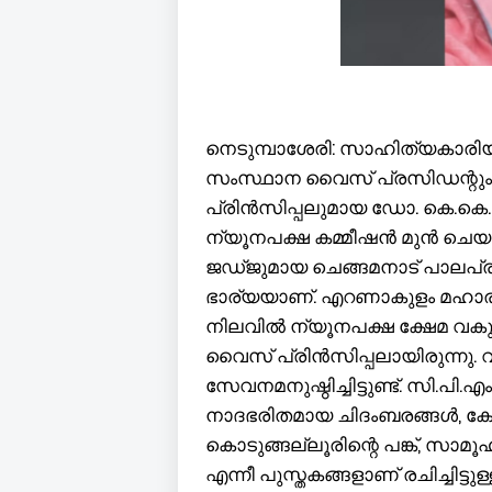
നെടുമ്പാശേരി: സാഹിത്യകാ
സംസ്ഥാന വൈസ് പ്രസിഡന്റും തൃ
പ്രിൻസിപ്പലുമായ ഡോ. കെ.കെ.
ന്യൂനപക്ഷ കമ്മീഷൻ മുൻ ചെയർ
ജഡ്ജുമായ ചെങ്ങമനാട് പാലപ്ര
ഭാര്യയാണ്. എറണാകുളം മഹാരാജ
നിലവിൽ ന്യൂനപക്ഷ ക്ഷേമ വകുപ
വൈസ് പ്രിൻസിപ്പലായിരുന്നു
സേവനമനുഷ്ഠിച്ചിട്ടുണ്ട്. സി.പ
നാദഭരിതമായ ചിദംബരങ്ങൾ, കേ
കൊടുങ്ങല്ലൂരിന്റെ പങ്ക്, സ
എന്നീ പുസ്തകങ്ങളാണ് രചിച്ചിട്ട