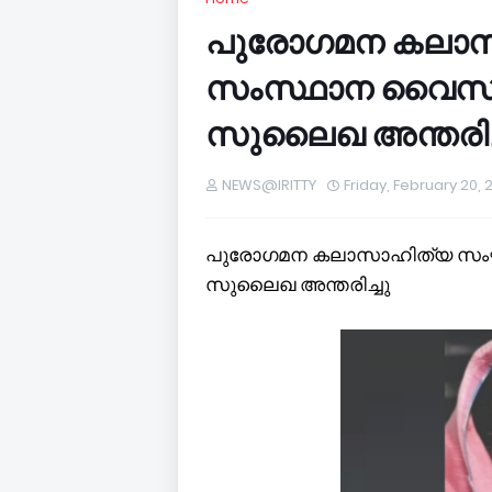
പുരോഗമന കലാ
സംസ്ഥാന വൈസ് 
സുലൈഖ അന്തരിച്
NEWS@IRITTY
Friday, February 20, 
പുരോഗമന കലാസാഹിത്യ സംഘ
സുലൈഖ അന്തരിച്ചു