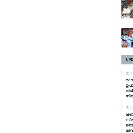
UP
A
രാവ
ഉപഭ
തിര
നി
A
ശബര
ബ്ര
ഒരാ
ദേവ