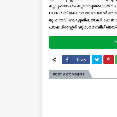
കുടുംബാംഗം കുഞ്ഞുമരക്കാർ - ക
സാഹിത്യകാരനായ ബക്കർ മേത്
മുഹമ്മദ്, അബ്ദുല്ല, അലി. ഖബറ
പാലപ്രശ്ശേരി ജുമാമസ്ജിദ് ഖ
J
Share
POST A COMMENT