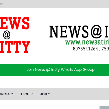
ion
Join News @ Iritty Whats App Group
INDIA
TECH
JOB