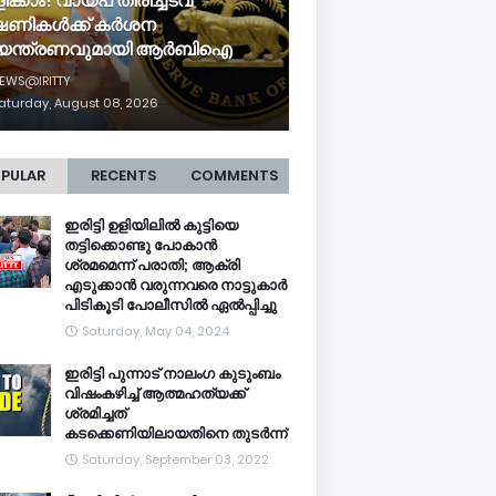
ിക്കാം! വായ്പ തിരിച്ചടവ്
ഷണികൾക്ക് കർശന
യന്ത്രണവുമായി ആർബിഐ
EWS@IRITTY
aturday, August 08, 2026
PULAR
RECENTS
COMMENTS
ഇരിട്ടി ഉളിയിലിൽ കുട്ടിയെ
തട്ടിക്കൊണ്ടു പോകാൻ
ശ്രമമെന്ന് പരാതി; ആക്രി
എടുക്കാൻ വരുന്നവരെ നാട്ടുകാർ
പിടികൂടി പോലീസിൽ ഏൽപ്പിച്ചു
Saturday, May 04, 2024
ഇരിട്ടി പുന്നാട് നാലംഗ കുടുംബം
വിഷംകഴിച്ച്‌ ആത്മഹത്യക്ക്
ശ്രമിച്ചത്
കടക്കെണിയിലായതിനെ തുടർന്ന്
Saturday, September 03, 2022