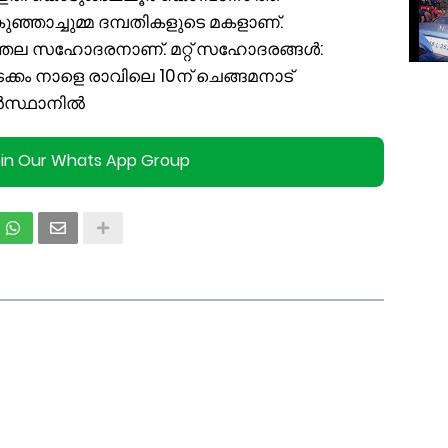
ുഞ്ഞാച്ചുമ്മ ദമ്പതികളുടെ മകളാണ്.
തല സഹോദരനാണ്. മറ്റ് സഹോദരങ്ങൾ:
ടക്കം നാളെ രാവിലെ 10ന് ചെങ്ങമനാട്
ബർസ്ഥാനിൽ
oin Our Whats App Group