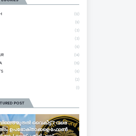
H
(12)
(9)
(3)
(3)
(6)
UR
(14)
A
(15)
TS
(6)
(2)
(1)
ATURED POST
വിലെ 8 മുതൽ വൈകീട്ട് 7 വരെ
ത്രം ഉപഭോക്താക്കളെ ഫോൺ