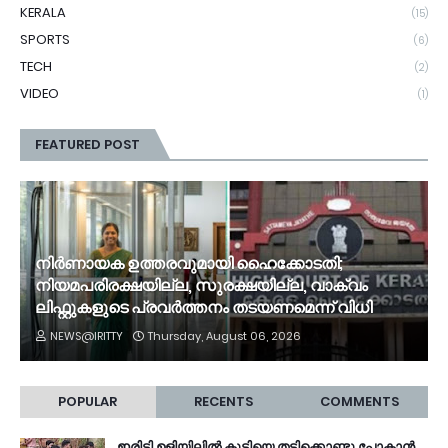
KERALA
(15)
SPORTS
(6)
TECH
(2)
VIDEO
(1)
FEATURED POST
നിർണായക ഉത്തരവുമായി ഹൈക്കോടതി;
നിയമപരിരക്ഷയില്ല, സുരക്ഷയില്ല, വാക്വം
ലിഫ്റ്റുകളുടെ പ്രവര്‍ത്തനം തടയണമെന്ന് വിധി
NEWS@IRITTY
Thursday, August 06, 2026
POPULAR
RECENTS
COMMENTS
ഇരിട്ടി ഉളിയിലിൽ കുട്ടിയെ തട്ടിക്കൊണ്ടു പോകാൻ