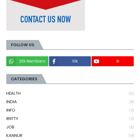
FOLLOW US
20k Members
10k
1k
CATEGORIES
HEALTH
(12)
INDIA
(9)
INFO
(3)
IRIITTY
(3)
JOB
(6)
KANNUR
(14)