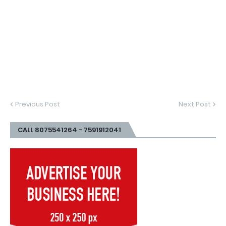
Previous Post
Next Post
CALL 8075541264 - 7591912041