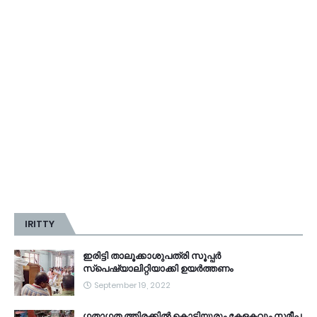
IRITTY
ഇരിട്ടി താലൂക്കാശുപത്രി സൂപ്പർ
സ്‌പെഷ്യാലിറ്റിയാക്കി ഉയർത്തണം
September 19, 2022
ഗതാഗത ത്തിരക്കിൽ കൊട്ടിയൂരും കേളകവും സമീപ