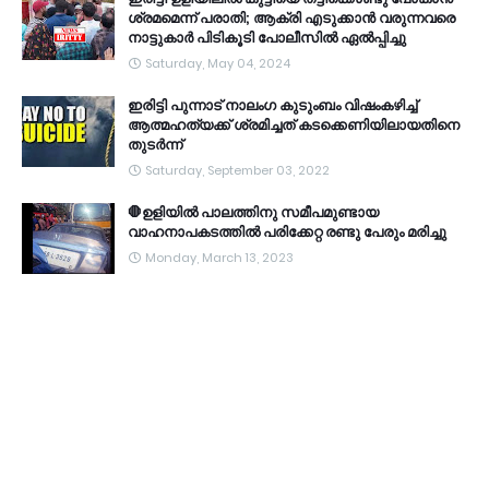
ശ്രമമെന്ന് പരാതി; ആക്രി എടുക്കാൻ വരുന്നവരെ
നാട്ടുകാർ പിടികൂടി പോലീസിൽ ഏൽപ്പിച്ചു
Saturday, May 04, 2024
ഇരിട്ടി പുന്നാട് നാലംഗ കുടുംബം വിഷംകഴിച്ച്‌
ആത്മഹത്യക്ക് ശ്രമിച്ചത് കടക്കെണിയിലായതിനെ
തുടർന്ന്
Saturday, September 03, 2022
🛑ഉളിയിൽ പാലത്തിനു സമീപമുണ്ടായ
വാഹനാപകടത്തിൽ പരിക്കേറ്റ രണ്ടു പേരും മരിച്ചു
Monday, March 13, 2023