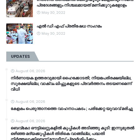
പ്രദേശങ്ങളും നിശ്ചലമായത് മണിക്കൂറുകളോളം
May 30, 2022
എൽ ഡി എഫ് പ്രതിഷേധ സംഗമം
May 30, 2022
UPDATES
August 06, 2026
നിർണായക ഉത്തരവുമായി ഹൈക്കോടതി; നിയമപരിരക്ഷയില്ല,
സുരക്ഷയില്ല, വാക്വം ലിഫ്റ്റുകളുടെ പ്രവര്‍ത്തനം തടയണമെന്ന്
വിധി
August 06, 2026
കേളകം പെരുന്താനത്തെ വാഹനാപകടം ; പരിക്കേറ്റ യുവാവ് മരിച്ചു
August 06, 2026
ബെവ്‌കോ ഔട്ട്‌ലെറ്റുകളില്‍ കുപ്പികള്‍ അടിഞ്ഞു കൂടി: ഇന്നുമുതല്‍
ഒഴിഞ്ഞ മദ്യക്കുപ്പികള്‍ തിരികെ വാങ്ങില്ല, പദ്ധതി
നിര്‍ത്തലാക്കിയെന്ന് നോട്ടീസ് പ്രദര്‍ശിപ്പിക്കും