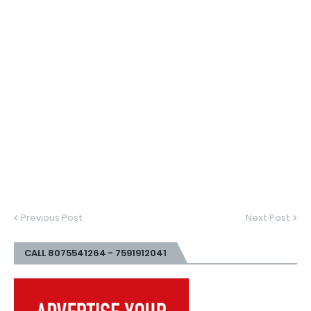
Previous Post
Next Post
CALL 8075541264 - 7591912041