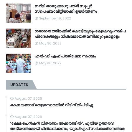
ഇരിട്ടി താലൂക്കാശുപത്രി സൂപ്പർ
സ്‌പെഷ്യാലിറ്റിയാക്കി ഉയർത്തണം
September 19, 2022
ഗതാഗത ത്തിരക്കിൽ കൊട്ടിയൂരും കേളകവും സമീപ
പ്രദേശങ്ങളും നിശ്ചലമായത് മണിക്കൂറുകളോളം
May 30, 2022
എൽ ഡി എഫ് പ്രതിഷേധ സംഗമം
May 30, 2022
UPDATES
August 07, 2026
കാക്കയങ്ങാട് വെള്ളമ്പാറയിൽ വീടിന് തീപിടിച്ചു.
August 07, 2026
'ക്ഷേമ പെൻഷൻ വിതരണം അക്കൗണ്ടിൽ", പുതിയ ഉത്തരവ്
അടിയന്തിരമായി പിൻവലിക്കണം; യുഡിഎഫ് സർക്കാരിനെതിരെ