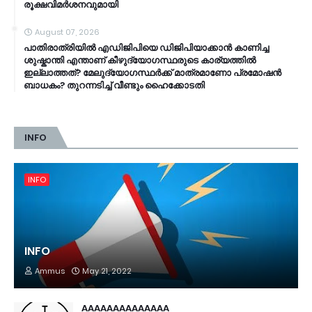
രൂക്ഷവിമർശനവുമായി
August 07, 2026
പാതിരാത്രിയിൽ എഡിജിപിയെ ഡിജിപിയാക്കാൻ കാണിച്ച
ശുഷ്കാന്തി എന്താണ് കീഴുദ്യോഗസ്ഥരുടെ കാര്യത്തിൽ
ഇല്ലാത്തത്? മേലുദ്യോഗസ്ഥർക്ക് മാത്രമാണോ പ്രമോഷൻ
ബാധകം? തുറന്നടിച്ച് വീണ്ടും ഹൈക്കോടതി
INFO
INFO
INFO
Ammus
May 21, 2022
AAAAAAAAAAAAAA