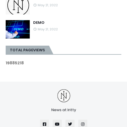
May 21, 2022
DEMO
May 21, 2022
TOTAL PAGEVIEWS
1
9
8
8
5
2
1
8
News at Iritty