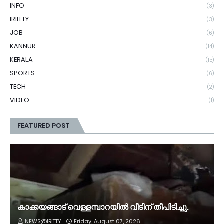
INFO
(3)
IRIITTY
(3)
JOB
(6)
KANNUR
(14)
KERALA
(15)
SPORTS
(6)
TECH
(2)
VIDEO
(1)
FEATURED POST
കാക്കയങ്ങാട് വെള്ളമ്പാറയിൽ വീടിന് തീപിടിച്ചു.
NEWS@IRITTY
Friday, August 07, 2026