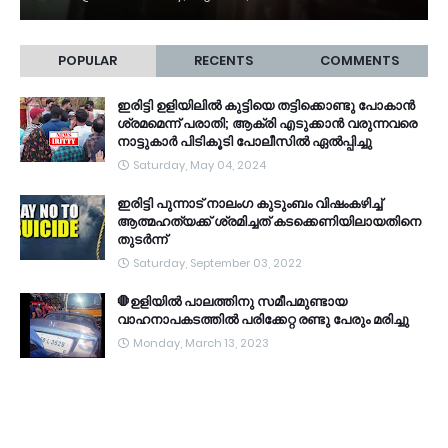
POPULAR
RECENTS
COMMENTS
ഇരിട്ടി ഉളിയിലിൽ കുട്ടിയെ തട്ടിക്കൊണ്ടു പോകാൻ
ശ്രമമെന്ന് പരാതി; ആക്രി എടുക്കാൻ വരുന്നവരെ
നാട്ടുകാർ പിടികൂടി പോലീസിൽ ഏൽപ്പിച്ചു
Saturday, May 04, 2024
ഇരിട്ടി പുന്നാട് നാലംഗ കുടുംബം വിഷംകഴിച്ച്‌
ആത്മഹത്യക്ക് ശ്രമിച്ചത് കടക്കെണിയിലായതിനെ
തുടർന്ന്
Saturday, September 03, 2022
🛑ഉളിയിൽ പാലത്തിനു സമീപമുണ്ടായ
വാഹനാപകടത്തിൽ പരിക്കേറ്റ രണ്ടു പേരും മരിച്ചു
Monday, March 13, 2023