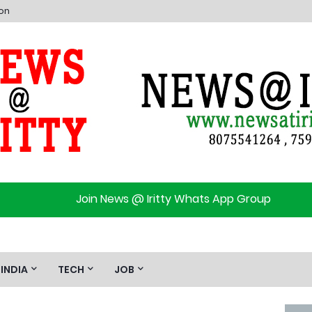
ion
Join News @ Iritty Whats App Group
INDIA
TECH
JOB