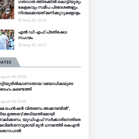
ഗതാഗത ത്തിരക്കിൽ കൊട്ടിയൂരും
കേളകവും സമീപ പ്രദേശങ്ങളും
നിശ്ചലമായത് മണിക്കൂറുകളോളം
May 30, 2022
എൽ ഡി എഫ് പ്രതിഷേധ
സംഗമം
May 30, 2022
DATES
ugust 08, 2026
ട്ടിയൂരിൽകാണാതായ വയോധികയുടെ
ദേഹം കണ്ടെത്തി
ugust 08, 2026
ഷേമ പെൻഷൻ വിതരണം അക്കൗണ്ടില്‍",
ിയ ഉത്തരവ് അടിയന്തിരമായി
വലിക്കണം; യുഡിഎഫ് സര്‍ക്കാരിനെതിരെ
്ഷവിമര്‍ശനവുമായി മുൻ ധനമന്ത്രി കെഎൻ
ലഗോപാൽ