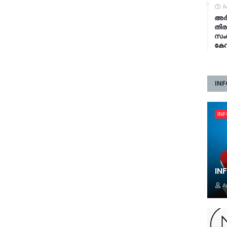
A
അർജ
തിര
സംസ
കേ
INF
IN
IN
A