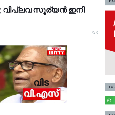
CAL
; വിപ്ലവ സൂര്യൻ ഇനി
5
0
FO
CA