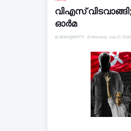
വിഎസ് വിടവാങ്ങി
ഓർമ
NEWS@IRITTY
Monday, July 21, 202