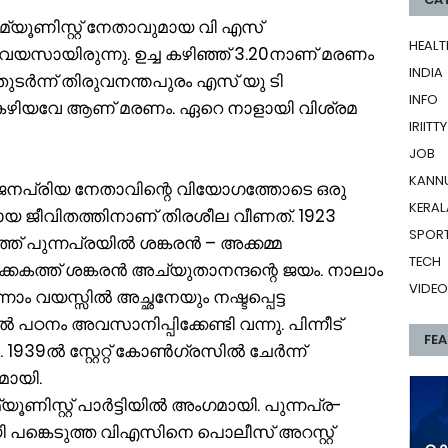
കമ്യൂണിസ്റ്റ് നേതാവുമായ വി എസ്
HEALT
 വയസായിരുന്നു. ഉച്ച കഴിഞ്ഞ് 3.20നാണ് മരണം
INDIA
ടർന്ന് തിരുവനന്തപുരം എസ് യു ടി
INFO
ഴിയവേ ആണ് മരണം. ഏറെ നാളായി വിശ്രമ
IRIITTY
JOB
KANN
ജനപ്രിയ നേതാവിന്റെ വിയോ​ഗത്തോടെ ഒരു
KERAL
ായ ജീവിതത്തിനാണ് തിരശീല വീണത്. 1923
SPOR
ത് പുന്നപ്രയിൽ ശങ്കരൻ – അക്കമ്മ
TECH
കകത്ത് ശങ്കരൻ അച്യുതാനന്ദന്റെ ജയം. നാലാം
VIDEO
ം വയസ്സിൽ അച്ഛനേയും നഷ്ടപ്പെട്ട
ഠനം അവസാനിപ്പിക്കേണ്ടി വന്നു. പിന്നീട്
FE
1939ൽ സ്റ്റേറ്റ് കോൺഗ്രസിൽ ചേർന്ന്
മായി.
ിസ്റ്റ് പാർട്ടിയിൽ അംഗമായി. പുന്നപ്ര-
ങ്കെടുത്ത വിഎസിനെ പൊലീസ് അറസ്റ്റ്