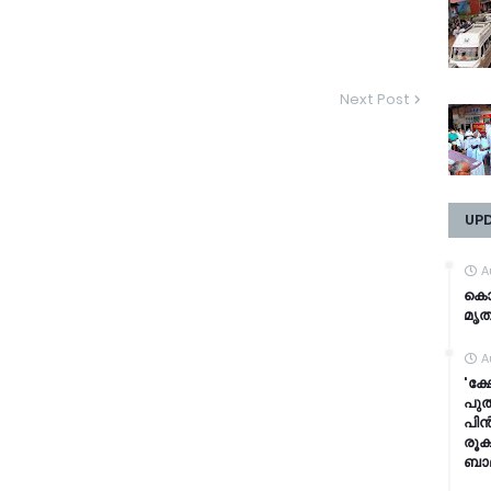
Next Post
UP
A
കൊ
മൃത
A
'ക്
പുത
പിൻ
രൂക
ബാ