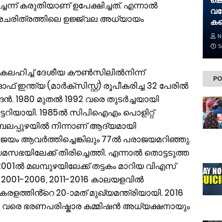
കൊ
്ചെന്ന് കരുതിയാണ് ഉപേക്ഷിച്ചത്. എന്നാൽ
വയ
മരചരിത്രത്തിലെ ഉജ്ജ്വല അധ്യായം
കണ
N
S
് കലഹിച്ച് ദേശീയ കൗൺസിലിൽനിന്ന്
PO
ി ഓഫ് ഇന്ത്യ (മാർക്സിസ്റ്റ്) രൂപീകരിച്ച 32 പേരിൽ
ൻ. 1980 മുതൽ 1992 വരെ തുടർച്ചയായി
റിയായി. 1985ൽ സിപിഐഎം പൊളിറ്റ്
പലപ്പുഴയിൽ നിന്നാണ് ആദ്യമായി
യം ആവ‍ർത്തിച്ചെങ്കിലും 77ൽ പരാജയമറിഞ്ഞു.
ിയമസഭയിലേക്ക് തിരിച്ചെത്തി. എന്നാൽ തൊട്ടടുത്ത
 2001ൽ മലമ്പുഴയിലേക്ക് തട്ടകം മാറിയ വിഎസ്
്ല. 2001-2006, 2011-2016 കാലയളവിൽ
ളത്തിൻ്റെ 20-ാമത് മുഖ്യമന്ത്രിയായി. 2016
 31 വരെ ഭരണപരിഷ്കാര കമ്മിഷൻ അധ്യക്ഷനായും