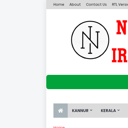
Home
About
Contact Us
RTL Vers
KANNUR
KERALA
Home