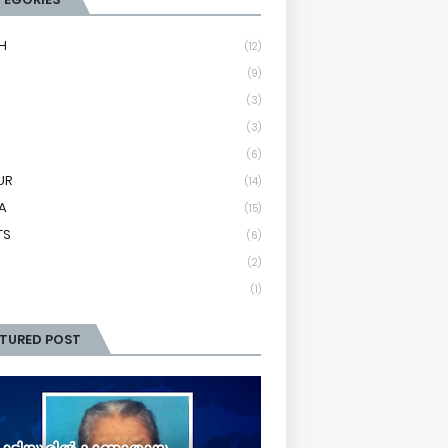
H
(12)
(9)
(3)
(3)
(6)
UR
(14)
A
(15)
TS
(6)
(2)
(1)
ATURED POST