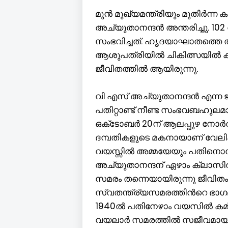
മുൻ മുഖ്യമന്ത്രിയും മുതിർന്ന 
അച്യുതാനന്ദൻ അന്തരിച്ചു. 102
സംഭവിച്ചത്. ഹൃദയാഘാതത്തെ തു
ആശുപത്രിയിൽ ചികിത്സയിൽ ക
ജീവിതത്തിൽ ആയിരുന്നു.
വി എസ് അച്യുതാനന്ദൻ എന്ന 
പതിറ്റാണ്ട് നീണ്ട സംഭവബഹുലമ
ഒക്‌ടോബർ 20ന് ആലപ്പുഴ നോർത്
ദമ്പതികളുടെ മകനായാണ് വേലിക്
വയസ്സിൽ അമ്മയേയും പതിനൊന്നാ
അച്യുതാനന്ദന് ഏഴാം ക്ലാസിൽ പ
സമരം തന്നെയായിരുന്നു ജീവിതം. 
സ്വതന്ത്ര്യസമരത്തിൻറെ ഭാഗ
1940ൽ പതിനേഴാം വയസിൽ കമ്യൂണ
വയലാർ സമരത്തിൽ സജീവമായി പ