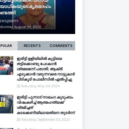
ട്ടിയൂരിൽകാണാതായ
ോധികയുടെ മൃതദേഹം
്ടെത്തി
EWS@IRITTY
aturday, August 08, 2026
PULAR
RECENTS
COMMENTS
ഇരിട്ടി ഉളിയിലിൽ കുട്ടിയെ
തട്ടിക്കൊണ്ടു പോകാൻ
ശ്രമമെന്ന് പരാതി; ആക്രി
എടുക്കാൻ വരുന്നവരെ നാട്ടുകാർ
പിടികൂടി പോലീസിൽ ഏൽപ്പിച്ചു
Saturday, May 04, 2024
ഇരിട്ടി പുന്നാട് നാലംഗ കുടുംബം
വിഷംകഴിച്ച്‌ ആത്മഹത്യക്ക്
ശ്രമിച്ചത്
കടക്കെണിയിലായതിനെ തുടർന്ന്
Saturday, September 03, 2022