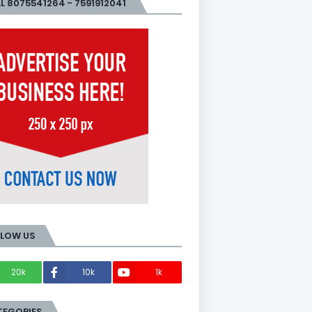
L 8075541264 - 7591912041
LLOW US
20k
10k
1k
Members
TEGORIES