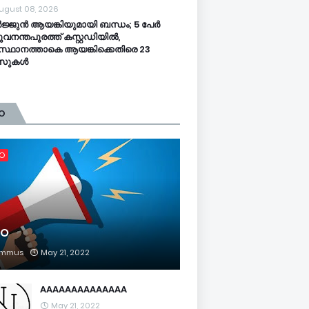
ugust 08, 2026
്ജുൻ ആയങ്കിയുമായി ബന്ധം; 5 പേർ
ുവനന്തപുരത്ത് കസ്റ്റഡിയിൽ,
്ഥാനത്താകെ ആയങ്കിക്കെതിരെ 23
സുകൾ
O
FO
FO
mmus
May 21, 2022
AAAAAAAAAAAAAA
May 21, 2022