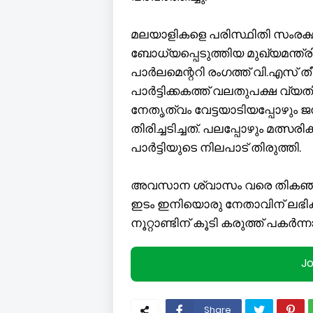
മലയാളികളെ പരിസ്ഥിതി സംരക്ഷ
ബോധ്യപ്പെടുത്തിയ മുഖ്യമന്ത്രി
പാർലമെന്ററി രംഗത്ത് വി.എസ് ത
പാർട്ടിക്കകത്ത് വലതുപക്ഷ വ്
നേതൃത്വം വേട്ടയാടിയപ്പോഴും
തിരിച്ചടിച്ചത്. പലപ്പോഴും മത്സരി
പാർട്ടിയുടെ നിലപാട് തിരുത്തി.
അവസാന ശ്വാസം വരെ തികഞ്ഞ കമ
ഇടം ഇനിയൊരു നേതാവിന് ലഭിക
നൂറ്റാണ്ടിന് കൂടി കരുത്ത് പകർന
J
Share