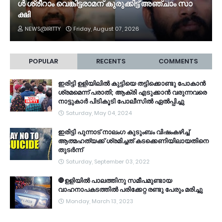
ൾ ശ്രീ​റാം വെ​ങ്കി​ട്ട​രാ​മ​ന് കു​രു​ക്കി​ട്ട് അ​ഞ്ചാം സാ​
ക്ഷി
NEWS@IRITTY
Friday, August 07, 2026
POPULAR
RECENTS
COMMENTS
ഇരിട്ടി ഉളിയിലിൽ കുട്ടിയെ തട്ടിക്കൊണ്ടു പോകാൻ
ശ്രമമെന്ന് പരാതി; ആക്രി എടുക്കാൻ വരുന്നവരെ
നാട്ടുകാർ പിടികൂടി പോലീസിൽ ഏൽപ്പിച്ചു
Saturday, May 04, 2024
ഇരിട്ടി പുന്നാട് നാലംഗ കുടുംബം വിഷംകഴിച്ച്‌
ആത്മഹത്യക്ക് ശ്രമിച്ചത് കടക്കെണിയിലായതിനെ
തുടർന്ന്
Saturday, September 03, 2022
🛑ഉളിയിൽ പാലത്തിനു സമീപമുണ്ടായ
വാഹനാപകടത്തിൽ പരിക്കേറ്റ രണ്ടു പേരും മരിച്ചു
Monday, March 13, 2023