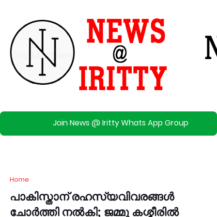
Join News @ Iritty Whats App Group
Home
പാകിസ്താന് രഹസ്യവിവരങ്ങൾ
ചോർത്തി നൽകി; ജമ്മു കശ്മീരിൽ