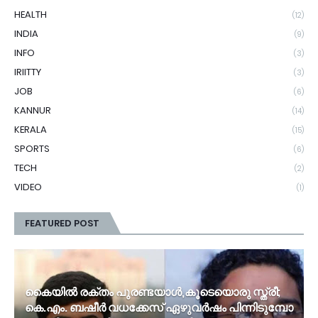
HEALTH
(12)
INDIA
(9)
INFO
(3)
IRIITTY
(3)
JOB
(6)
KANNUR
(14)
KERALA
(15)
SPORTS
(6)
TECH
(2)
VIDEO
(1)
FEATURED POST
കൈ​യി​ൽ ര​ക്തം പു​ര​ണ്ട​യാ​ൾ,കൂ​ടെ​യൊ​രു സ്ത്രീ; ​
കെ.​എം. ബ​ഷീ​ർ വ​ധ​ക്കേ​സ് ഏ​ഴു​വ​ർ​ഷം പി​ന്നി​ടു​മ്പോ​