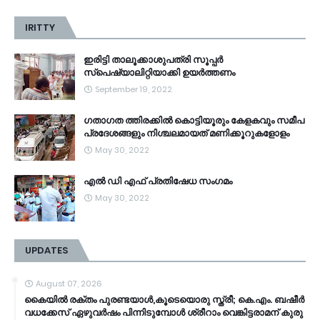
IRITTY
ഇരിട്ടി താലൂക്കാശുപത്രി സൂപ്പർ
സ്‌പെഷ്യാലിറ്റിയാക്കി ഉയർത്തണം
September 19, 2022
ഗതാഗത ത്തിരക്കിൽ കൊട്ടിയൂരും കേളകവും സമീപ
പ്രദേശങ്ങളും നിശ്ചലമായത് മണിക്കൂറുകളോളം
May 30, 2022
എൽ ഡി എഫ് പ്രതിഷേധ സംഗമം
May 30, 2022
UPDATES
August 07, 2026
കൈ​യി​ൽ ര​ക്തം പു​ര​ണ്ട​യാ​ൾ,കൂ​ടെ​യൊ​രു സ്ത്രീ; ​കെ.​എം. ബ​ഷീ​ർ
വ​ധ​ക്കേ​സ് ഏ​ഴു​വ​ർ​ഷം പി​ന്നി​ടു​മ്പോ​ൾ ശ്രീ​റാം വെ​ങ്കി​ട്ട​രാ​മ​ന് കു​രു​