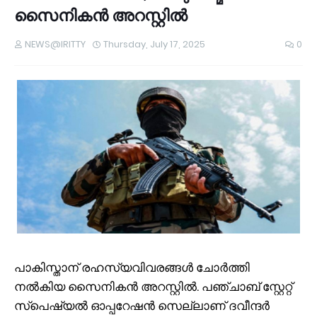
സൈനികൻ അറസ്റ്റിൽ
NEWS@IRITTY
Thursday, July 17, 2025
0
പാകിസ്താന് രഹസ്യവിവരങ്ങൾ ചോർത്തി
നൽകിയ സൈനികൻ അറസ്റ്റിൽ. പഞ്ചാബ് സ്റ്റേറ്റ്
സ്പെഷ്യൽ ഓപ്പറേഷൻ സെല്ലാണ് ദവീന്ദർ