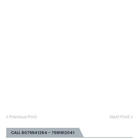
Previous Post
Next Post
CALL 8075541264 - 7591912041