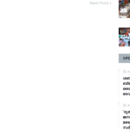
Next Post
UP
A
ശബര
ബ്ര
ഒരാ
ദേവ
A
‘ദുര
ജനങ
മഴക
സർക്