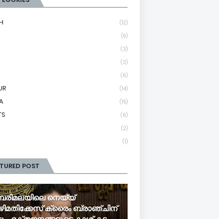
H
(12)
(9)
(3)
(3)
(6)
UR
(14)
A
(15)
TS
(6)
(2)
(1)
ATURED POST
രിമലയിലെ നെയ്യ്
ിമതിക്കേസ് ക്രൈം ബ്രാഞ്ചിന്