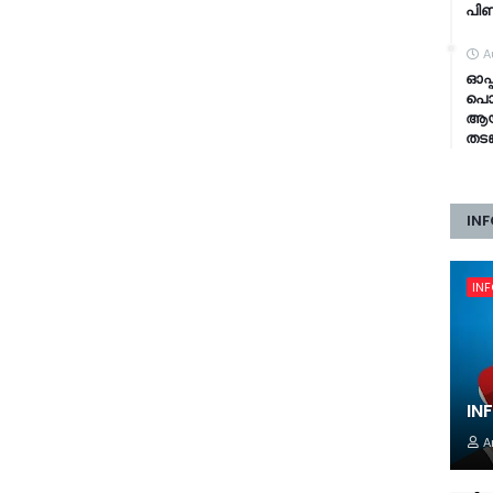
പി
A
ഓപ്
പൊല
ആയങ
തടങ
INF
IN
IN
A