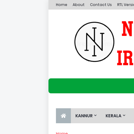
Home
About
Contact Us
RTL Vers
KANNUR
KERALA
Home