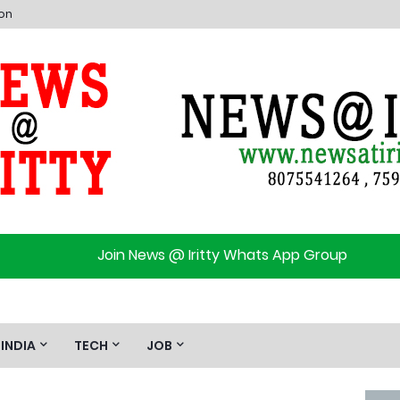
ion
Join News @ Iritty Whats App Group
INDIA
TECH
JOB