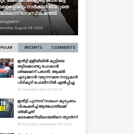
ടും, ഭക്തജനങ്ങളുടെ കാശ് കട്ട
ാളെപ്പോലും സർക്കാർ വെറുതെ
ില്ലെന്ന് ദേവസ്വം മന്ത്രി
EWS@IRITTY
aturday, August 08, 2026
PULAR
RECENTS
COMMENTS
ഇരിട്ടി ഉളിയിലിൽ കുട്ടിയെ
തട്ടിക്കൊണ്ടു പോകാൻ
ശ്രമമെന്ന് പരാതി; ആക്രി
എടുക്കാൻ വരുന്നവരെ നാട്ടുകാർ
പിടികൂടി പോലീസിൽ ഏൽപ്പിച്ചു
Saturday, May 04, 2024
ഇരിട്ടി പുന്നാട് നാലംഗ കുടുംബം
വിഷംകഴിച്ച്‌ ആത്മഹത്യക്ക്
ശ്രമിച്ചത്
കടക്കെണിയിലായതിനെ തുടർന്ന്
Saturday, September 03, 2022