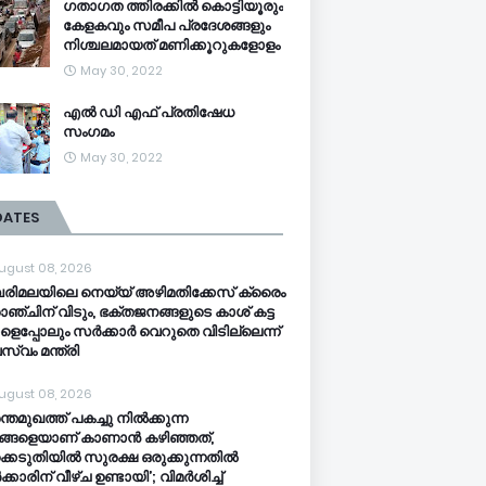
ഗതാഗത ത്തിരക്കിൽ കൊട്ടിയൂരും
കേളകവും സമീപ പ്രദേശങ്ങളും
നിശ്ചലമായത് മണിക്കൂറുകളോളം
May 30, 2022
എൽ ഡി എഫ് പ്രതിഷേധ
സംഗമം
May 30, 2022
DATES
ugust 08, 2026
ിമലയിലെ നെയ്യ് അഴിമതിക്കേസ് ക്രൈം
ാഞ്ചിന് വിടും, ഭക്തജനങ്ങളുടെ കാശ് കട്ട
ളെപ്പോലും സർക്കാർ വെറുതെ വിടില്ലെന്ന്
സ്വം മന്ത്രി
ugust 08, 2026
ന്തമുഖത്ത് പകച്ചു നിൽക്കുന്ന
്ങളെയാണ് കാണാൻ കഴിഞ്ഞത്,
്കെടുതിയിൽ സുരക്ഷ ഒരുക്കുന്നതിൽ
കാരിന് വീഴ്ച ഉണ്ടായി’; വിമർശിച്ച്