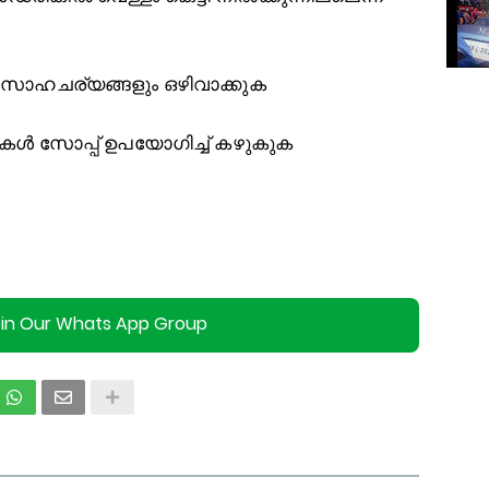
 സാഹചര്യങ്ങളും ഒഴിവാക്കുക
‍ സോപ്പ് ഉപയോഗിച്ച്‌ കഴുകുക
oin Our Whats App Group