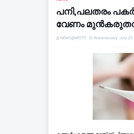
പനി,പലതരം പകര്‍ച
വേണം മുൻകരുതല
NEWS@IRITTY
Wednesday, July 23,