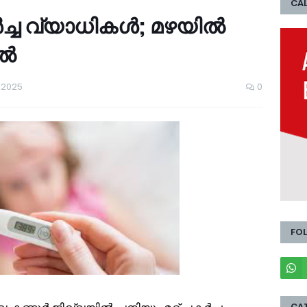
CAL
്ച വ്യാധികള്‍; മഴയില്‍
്‍
 2025
0
FO
CA