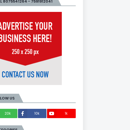
L 8075541264 - 7591912041
LLOW US
20k
10k
1k
Members
TEGORIES