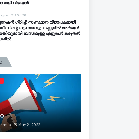
ണറായി വിജയൻ
ugust 08, 2026
പറേഷൻ ​ഗ്രിപ്പ്; സംസ്ഥാന വ്യാപകമായി
ീസിന്റെ ​ഗുണ്ടാവേട്ട; കണ്ണൂരിൽ അർജുൻ
്കിയുമായി ബന്ധമുള്ള എട്ടുപേർ കരുതൽ
്കലിൽ
O
FO
FO
mmus
May 21, 2022