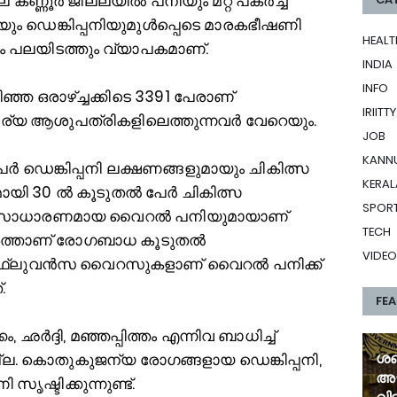
ലെ കണ്ണൂർ ജില്ലയില്‍ പനിയും മറ്റ് പകർച്ച
യും ഡെങ്കിപ്പനിയുമുള്‍പ്പെടെ മാരകഭീഷണി
HEALT
ളും പലയിടത്തും വ്യാപകമാണ്.
INDIA
INFO
്ഞ ഒരാഴ്ച്ചക്കിടെ 3391 പേരാണ്
IRIITTY
്വകാര്യ ആശുപത്രികളിലെത്തുന്നവർ വേറെയും.
JOB
KANN
8 പേർ ഡെങ്കിപ്പനി ലക്ഷണങ്ങളുമായും ചികിത്സ
KERAL
ായി 30 ല്‍ കൂടുതല്‍ പേർ ചികിത്സ
SPOR
് സർവസാധാരണമായ വൈറല്‍ പനിയുമായാണ്
TECH
രത്താണ് രോഗബാധ കൂടുതല്‍
VIDEO
ഇൻഫ്ലുവൻസ വൈറസുകളാണ് വൈറല്‍ പനിക്ക്
.
FE
ദ്ദി, മഞ്ഞപ്പിത്തം എന്നിവ ബാധിച്ച്‌
ശബ
ല്ല. കൊതുകുജന്യ രോഗങ്ങളായ ഡെങ്കിപ്പനി,
അഴ
ൃഷ്ടിക്കുന്നുണ്ട്.