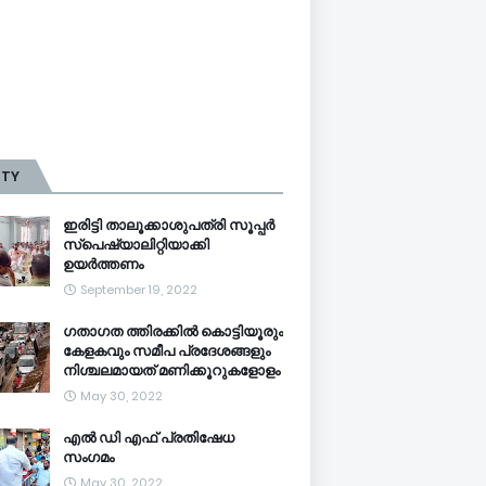
TTY
ഇരിട്ടി താലൂക്കാശുപത്രി സൂപ്പർ
സ്‌പെഷ്യാലിറ്റിയാക്കി
ഉയർത്തണം
September 19, 2022
ഗതാഗത ത്തിരക്കിൽ കൊട്ടിയൂരും
കേളകവും സമീപ പ്രദേശങ്ങളും
നിശ്ചലമായത് മണിക്കൂറുകളോളം
May 30, 2022
എൽ ഡി എഫ് പ്രതിഷേധ
സംഗമം
May 30, 2022