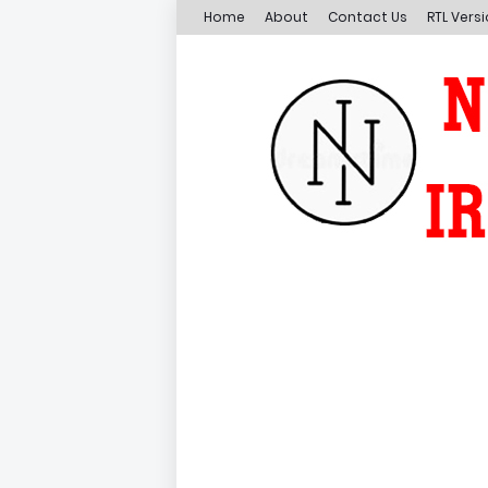
Home
About
Contact Us
RTL Vers