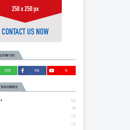
LLOW US
20k
10k
1k
Members
TEGORIES
H
(12)
(9)
(3)
(3)