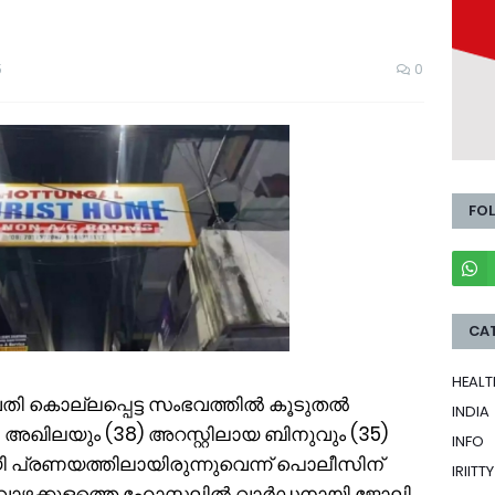
5
0
FO
CA
HEALT
ി കൊല്ലപ്പെട്ട സംഭവത്തിൽ കൂടുതൽ
INDIA
ട അഖിലയും (38) അറസ്റ്റിലായ ബിനുവും (35)
INFO
 പ്രണയത്തിലായിരുന്നുവെന്ന് പൊലീസിന്
IRIITTY
െ വാഴക്കുളത്തെ ഹോസ്റ്റലിൽ വാർഡനായി ജോലി