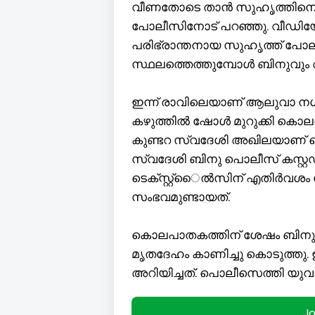
വീണതോടെ താൻ സുഹൃത്തിനെ വ
പോലീസിനോട് പറഞ്ഞു. വീഡിയോ 
പരിഭ്രാന്തനായ സുഹൃത്ത് പോല
സ്ഥലത്തെത്തുമ്പോൾ ബിനുവു
ഇന്ന് രാവിലെയാണ് ആലുവാ ന
കഴുത്തിൽ ഷോൾ മുറുക്കി കൊലപ്
കുണ്ടറ സ്വദേശി അഖിലയാണ് കൊ
സ്വദേശി ബിനു പൊലീസ് കസ്റ്
ടെക്സ്റ്റ്ൈൽസിന് എതിർവശം 
സംഭവമുണ്ടായത്.
കൊലപാതകത്തിന് ശേഷം ബിനു ത
മൃതദേഹം കാണിച്ചു കൊടുത്തു.
അറിയിച്ചത്. പൊലീസെത്തി യുവാ
J