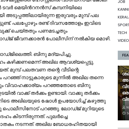
JOB
ൽ ടവർ മെയിൻറനൻസ് കമ്പനിയിലെ
KANN
അടുപ്പത്തിലായിരുന്ന ഇരുവരും മുമ്പ് പല
KERAL
ണ്ട്. പലപ്പോഴും രണ്ട് ദിവസത്തോളം ഇവിടെ
SPOR
ി ബുക്ക് ചെയ്തതും പണമടച്ചതും
TECH
ോഡ്ജ് ജീവനക്കാരൻ പോലീസിന് നൽകിയ മൊഴി.
VIDEO
്ജിലെത്തി. ബിനു മദ്യപിച്ചു.
FE
ം കഴിക്കണമെന്ന് അഖില ആവശ്യപ്പെട്ടു.
്. മുമ്പ് പലതവണ തന്റെ വീടിന്റെ
ശബ
പറഞ്ഞ് നാട്ടുകാരുടെ മുന്നിൽ അഖില തന്നെ
അഴ
ണ്ടും വിവാഹക്കാര്യം പറഞ്ഞതോടെ ബിനു
വി
ഒര
ിൽ വാക്ക് തർക്കം ഉണ്ടായി. വാക്കു തർക്കം
വിട
ഇതിനിടെ അഖിലയുടെ ഷോൾ ഉപയോഗിച്ച് കഴുത്തു
N
ിനു പൊലീസിനോട് പറഞ്ഞു. ലോഡ്ജ് മുറിയുടെ
S
ഹം കിടന്നിരുന്നത്. പുലർച്ചെ
ാതകം നടന്നത്. അഖില ബോധരഹിതയായി