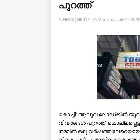
പുറത്ത്
NEWS@IRITTY
Monday, July 21, 202
കൊച്ചി: ആലുവ ലോഡ്ജിൽ യുവത
വിവരങ്ങൾ പുറത്ത്. കൊല്ലപ്പെട്
തമ്മിൽ ഒരു വർഷത്തിലേറെയായി
വിവരം ലഭിച്ചു. അഖില നേരത്ത