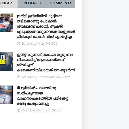
PULAR
RECENTS
COMMENTS
ഇരിട്ടി ഉളിയിലിൽ കുട്ടിയെ
തട്ടിക്കൊണ്ടു പോകാൻ
ശ്രമമെന്ന് പരാതി; ആക്രി
എടുക്കാൻ വരുന്നവരെ നാട്ടുകാർ
പിടികൂടി പോലീസിൽ ഏൽപ്പിച്ചു
Saturday, May 04, 2024
ഇരിട്ടി പുന്നാട് നാലംഗ കുടുംബം
വിഷംകഴിച്ച്‌ ആത്മഹത്യക്ക്
ശ്രമിച്ചത്
കടക്കെണിയിലായതിനെ തുടർന്ന്
Saturday, September 03, 2022
🛑ഉളിയിൽ പാലത്തിനു
സമീപമുണ്ടായ
വാഹനാപകടത്തിൽ പരിക്കേറ്റ
രണ്ടു പേരും മരിച്ചു
Monday, March 13, 2023