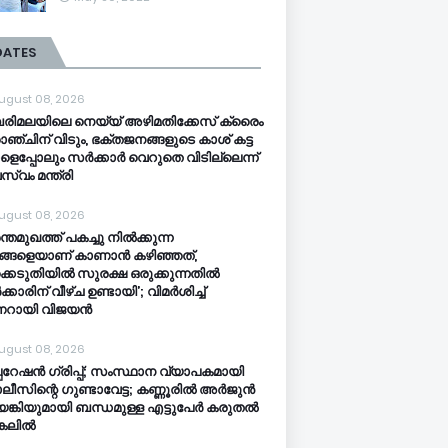
DATES
ugust 08, 2026
ിമലയിലെ നെയ്യ് അഴിമതിക്കേസ് ക്രൈം
ാഞ്ചിന് വിടും, ഭക്തജനങ്ങളുടെ കാശ് കട്ട
ളെപ്പോലും സർക്കാർ വെറുതെ വിടില്ലെന്ന്
സ്വം മന്ത്രി
ugust 08, 2026
ന്തമുഖത്ത് പകച്ചു നിൽക്കുന്ന
്ങളെയാണ് കാണാൻ കഴിഞ്ഞത്,
്കെടുതിയിൽ സുരക്ഷ ഒരുക്കുന്നതിൽ
കാരിന് വീഴ്ച ഉണ്ടായി’; വിമർശിച്ച്
ണറായി വിജയൻ
ugust 08, 2026
പറേഷൻ ​ഗ്രിപ്പ്; സംസ്ഥാന വ്യാപകമായി
ീസിന്റെ ​ഗുണ്ടാവേട്ട; കണ്ണൂരിൽ അർജുൻ
്കിയുമായി ബന്ധമുള്ള എട്ടുപേർ കരുതൽ
്കലിൽ