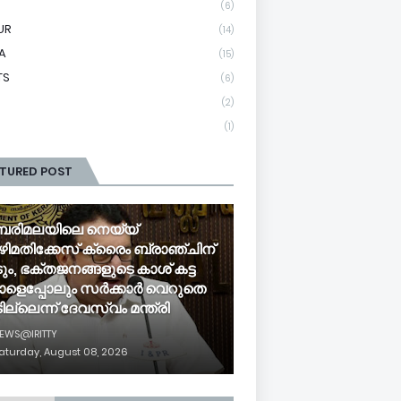
(6)
UR
(14)
A
(15)
TS
(6)
(2)
(1)
ATURED POST
രിമലയിലെ നെയ്യ്
ിമതിക്കേസ് ക്രൈം ബ്രാഞ്ചിന്
ടും, ഭക്തജനങ്ങളുടെ കാശ് കട്ട
ാളെപ്പോലും സർക്കാർ വെറുതെ
ില്ലെന്ന് ദേവസ്വം മന്ത്രി
EWS@IRITTY
aturday, August 08, 2026