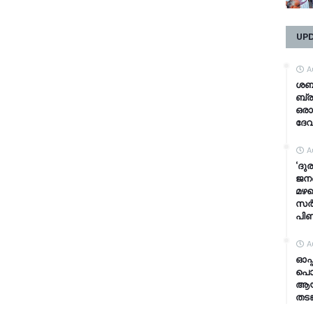
UP
A
ശബര
ബ്ര
ഒരാ
ദേവ
A
‘ദുര
ജനങ
മഴക
സർക്
പി
A
ഓപ്
പൊല
ആയങ
തടങ