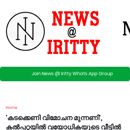
Join News @ Iritty Whats App Group
Home
'കടക്കെണി വിമോചന മുന്നണി',
കൽപ്പറ്റയിൽ വയോധികയുടെ വീട്ടിൽ