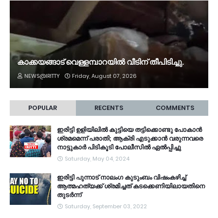
കാക്കയങ്ങാട് വെള്ളമ്പാറയിൽ വീടിന് തീപിടിച്ചു.
NEWS@IRITTY
Friday, August 07, 2026
POPULAR
RECENTS
COMMENTS
ഇരിട്ടി ഉളിയിലിൽ കുട്ടിയെ തട്ടിക്കൊണ്ടു പോകാൻ
ശ്രമമെന്ന് പരാതി; ആക്രി എടുക്കാൻ വരുന്നവരെ
നാട്ടുകാർ പിടികൂടി പോലീസിൽ ഏൽപ്പിച്ചു
Saturday, May 04, 2024
ഇരിട്ടി പുന്നാട് നാലംഗ കുടുംബം വിഷംകഴിച്ച്‌
ആത്മഹത്യക്ക് ശ്രമിച്ചത് കടക്കെണിയിലായതിനെ
തുടർന്ന്
Saturday, September 03, 2022