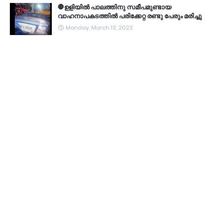
🛑ഉളിയിൽ പാലത്തിനു സമീപമുണ്ടായ
വാഹനാപകടത്തിൽ പരിക്കേറ്റ രണ്ടു പേരും മരിച്ചു
Monday, March 13, 2023