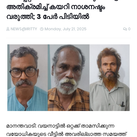
അതിക്രമിച്ച് കയറി നാശനഷ്ടം
വരുത്തി; 3 പേർ പിടിയിൽ
NEWS@IRITTY
Monday, July 21, 2025
0
മാനന്തവാടി: വയനാട്ടിൽ ഒറ്റക്ക് താമസിക്കുന്ന
വയോധികയുടെ വീട്ടില്‍ അവരില്ലാത്ത സമയത്ത്