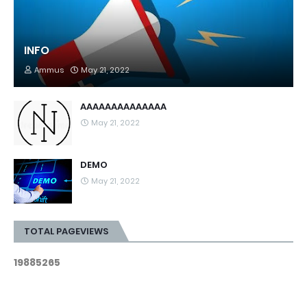
INFO
Ammus
May 21, 2022
AAAAAAAAAAAAAA
May 21, 2022
DEMO
May 21, 2022
TOTAL PAGEVIEWS
1
9
8
8
5
2
6
5