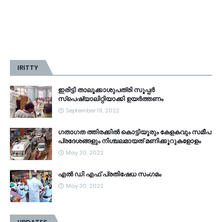
IRITTY
ഇരിട്ടി താലൂക്കാശുപത്രി സൂപ്പർ
സ്‌പെഷ്യാലിറ്റിയാക്കി ഉയർത്തണം
September 19, 2022
ഗതാഗത ത്തിരക്കിൽ കൊട്ടിയൂരും കേളകവും സമീപ
പ്രദേശങ്ങളും നിശ്ചലമായത് മണിക്കൂറുകളോളം
May 30, 2022
എൽ ഡി എഫ് പ്രതിഷേധ സംഗമം
May 30, 2022