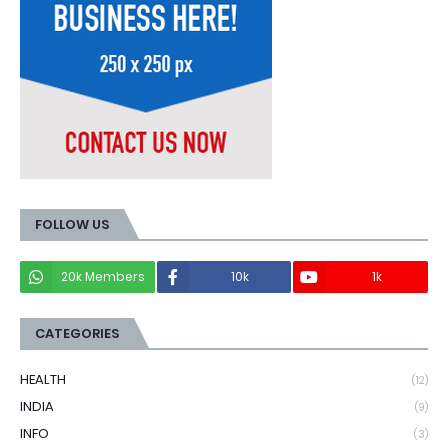
FOLLOW US
20k Members
10k
1k
CATEGORIES
HEALTH
(12)
INDIA
(9)
INFO
(3)