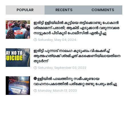
POPULAR
RECENTS
COMMENTS
ഇരിട്ടി ഉളിയിലിൽ കുട്ടിയെ തട്ടിക്കൊണ്ടു പോകാൻ
ശ്രമമെന്ന് പരാതി; ആക്രി എടുക്കാൻ വരുന്നവരെ
നാട്ടുകാർ പിടികൂടി പോലീസിൽ ഏൽപ്പിച്ചു
Saturday, May 04, 2024
ഇരിട്ടി പുന്നാട് നാലംഗ കുടുംബം വിഷംകഴിച്ച്‌
ആത്മഹത്യക്ക് ശ്രമിച്ചത് കടക്കെണിയിലായതിനെ
തുടർന്ന്
Saturday, September 03, 2022
🛑ഉളിയിൽ പാലത്തിനു സമീപമുണ്ടായ
വാഹനാപകടത്തിൽ പരിക്കേറ്റ രണ്ടു പേരും മരിച്ചു
Monday, March 13, 2023