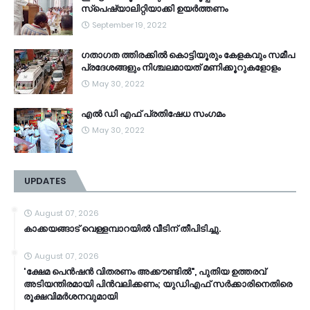
സ്‌പെഷ്യാലിറ്റിയാക്കി ഉയർത്തണം
September 19, 2022
ഗതാഗത ത്തിരക്കിൽ കൊട്ടിയൂരും കേളകവും സമീപ
പ്രദേശങ്ങളും നിശ്ചലമായത് മണിക്കൂറുകളോളം
May 30, 2022
എൽ ഡി എഫ് പ്രതിഷേധ സംഗമം
May 30, 2022
UPDATES
August 07, 2026
കാക്കയങ്ങാട് വെള്ളമ്പാറയിൽ വീടിന് തീപിടിച്ചു.
August 07, 2026
'ക്ഷേമ പെൻഷൻ വിതരണം അക്കൗണ്ടിൽ", പുതിയ ഉത്തരവ്
അടിയന്തിരമായി പിൻവലിക്കണം; യുഡിഎഫ് സർക്കാരിനെതിരെ
രൂക്ഷവിമർശനവുമായി