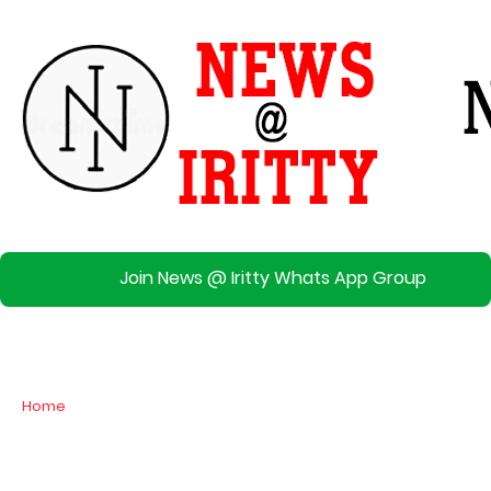
Join News @ Iritty Whats App Group
Home