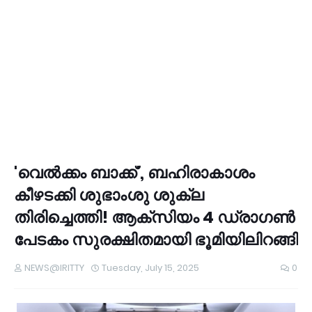
'വെല്‍ക്കം ബാക്ക്', ബഹിരാകാശം
കീഴടക്കി ശുഭാംശു ശുക്ല
തിരിച്ചെത്തി! ആക്സിയം 4 ഡ്രാഗണ്‍
പേടകം സുരക്ഷിതമായി ഭൂമിയിലിറങ്ങി
NEWS@IRITTY
Tuesday, July 15, 2025
0