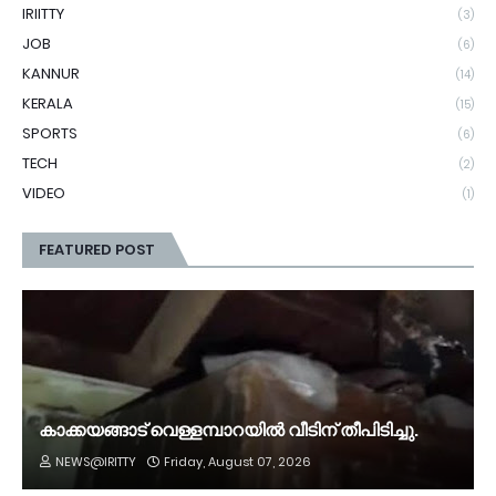
IRIITTY
(3)
JOB
(6)
KANNUR
(14)
KERALA
(15)
SPORTS
(6)
TECH
(2)
VIDEO
(1)
FEATURED POST
കാക്കയങ്ങാട് വെള്ളമ്പാറയിൽ വീടിന് തീപിടിച്ചു.
NEWS@IRITTY
Friday, August 07, 2026