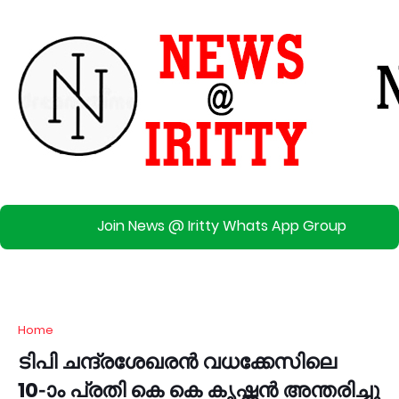
Join News @ Iritty Whats App Group
Home
ടിപി ചന്ദ്രശേഖരൻ വധക്കേസിലെ
10-ാം പ്രതി കെ കെ കൃഷ്ണൻ അന്തരിച്ചു