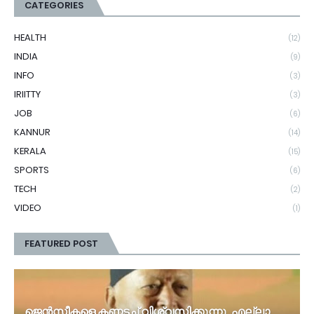
CATEGORIES
HEALTH
(12)
INDIA
(9)
INFO
(3)
IRIITTY
(3)
JOB
(6)
KANNUR
(14)
KERALA
(15)
SPORTS
(6)
TECH
(2)
VIDEO
(1)
FEATURED POST
ജെൻസീകളെ കണ്ണടച്ച് വിശ്വസിക്കുന്നു, എല്ലാ