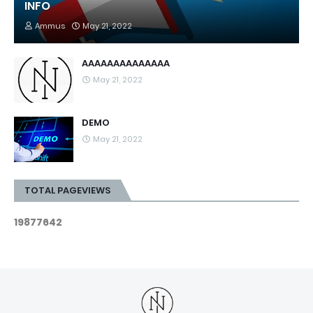
INFO
Ammus
May 21, 2022
AAAAAAAAAAAAAA
May 21, 2022
DEMO
May 21, 2022
TOTAL PAGEVIEWS
1
9
8
7
7
6
4
2