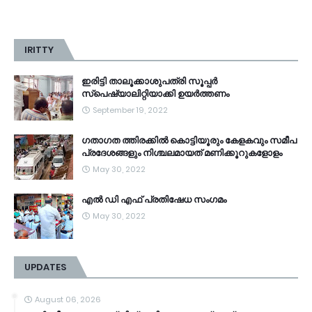
IRITTY
ഇരിട്ടി താലൂക്കാശുപത്രി സൂപ്പർ
സ്‌പെഷ്യാലിറ്റിയാക്കി ഉയർത്തണം
September 19, 2022
ഗതാഗത ത്തിരക്കിൽ കൊട്ടിയൂരും കേളകവും സമീപ
പ്രദേശങ്ങളും നിശ്ചലമായത് മണിക്കൂറുകളോളം
May 30, 2022
എൽ ഡി എഫ് പ്രതിഷേധ സംഗമം
May 30, 2022
UPDATES
August 06, 2026