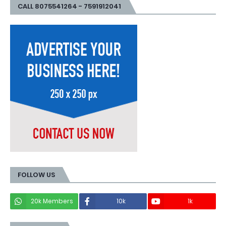
CALL 8075541264 - 7591912041
FOLLOW US
20k Members
10k
1k