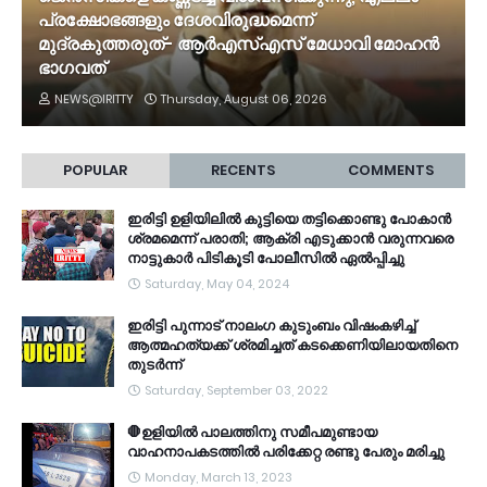
പ്രക്ഷോഭങ്ങളും ദേശവിരുദ്ധമെന്ന്
മുദ്രകുത്തരുത്- ആർഎസ്എസ് മേധാവി മോഹൻ
ഭാ​ഗവത്
NEWS@IRITTY
Thursday, August 06, 2026
POPULAR
RECENTS
COMMENTS
ഇരിട്ടി ഉളിയിലിൽ കുട്ടിയെ തട്ടിക്കൊണ്ടു പോകാൻ
ശ്രമമെന്ന് പരാതി; ആക്രി എടുക്കാൻ വരുന്നവരെ
നാട്ടുകാർ പിടികൂടി പോലീസിൽ ഏൽപ്പിച്ചു
Saturday, May 04, 2024
ഇരിട്ടി പുന്നാട് നാലംഗ കുടുംബം വിഷംകഴിച്ച്‌
ആത്മഹത്യക്ക് ശ്രമിച്ചത് കടക്കെണിയിലായതിനെ
തുടർന്ന്
Saturday, September 03, 2022
🛑ഉളിയിൽ പാലത്തിനു സമീപമുണ്ടായ
വാഹനാപകടത്തിൽ പരിക്കേറ്റ രണ്ടു പേരും മരിച്ചു
Monday, March 13, 2023