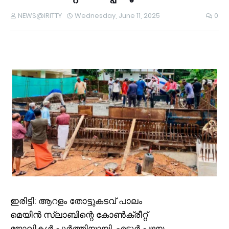
NEWS@IRITTY
Wednesday, June 11, 2025
0
ഇ
രിട്ടി: ആറളം തോട്ടുകടവ് പാലം
മെയിൻ സ്ലാബിന്റെ കോൺക്രീറ്റ്
ജോലികൾ പൂർത്തിയായി. എടൂർ പഴയ