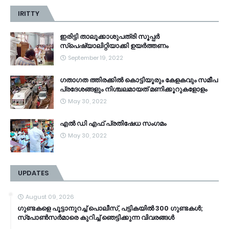
IRITTY
ഇരിട്ടി താലൂക്കാശുപത്രി സൂപ്പർ
സ്‌പെഷ്യാലിറ്റിയാക്കി ഉയർത്തണം
September 19, 2022
ഗതാഗത ത്തിരക്കിൽ കൊട്ടിയൂരും കേളകവും സമീപ
പ്രദേശങ്ങളും നിശ്ചലമായത് മണിക്കൂറുകളോളം
May 30, 2022
എൽ ഡി എഫ് പ്രതിഷേധ സംഗമം
May 30, 2022
UPDATES
August 09, 2026
ഗുണ്ടകളെ പൂട്ടാനുറച്ച് പൊലീസ്, പട്ടികയിൽ 300 ഗുണ്ടകൾ;
സ്‌പോൺസർമാരെ കുറിച്ച് ഞെട്ടിക്കുന്ന വിവരങ്ങൾ