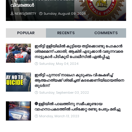
വിവരങ്ങൾ
NEWS@IRITTY
Sunday, August 09, 2026
POPULAR
RECENTS
COMMENTS
ഇരിട്ടി ഉളിയിലിൽ കുട്ടിയെ തട്ടിക്കൊണ്ടു പോകാൻ
ശ്രമമെന്ന് പരാതി; ആക്രി എടുക്കാൻ വരുന്നവരെ
നാട്ടുകാർ പിടികൂടി പോലീസിൽ ഏൽപ്പിച്ചു
Saturday, May 04, 2024
ഇരിട്ടി പുന്നാട് നാലംഗ കുടുംബം വിഷംകഴിച്ച്‌
ആത്മഹത്യക്ക് ശ്രമിച്ചത് കടക്കെണിയിലായതിനെ
തുടർന്ന്
Saturday, September 03, 2022
🛑ഉളിയിൽ പാലത്തിനു സമീപമുണ്ടായ
വാഹനാപകടത്തിൽ പരിക്കേറ്റ രണ്ടു പേരും മരിച്ചു
Monday, March 13, 2023