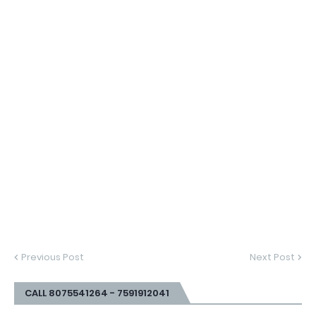
Previous Post
Next Post
CALL 8075541264 - 7591912041