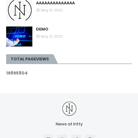
AAAAAAAAAAAAAA
May 21, 2022
DEMO
May 21, 2022
TOTAL PAGEVIEWS
1
9
8
9
5
8
0
4
News at Iritty