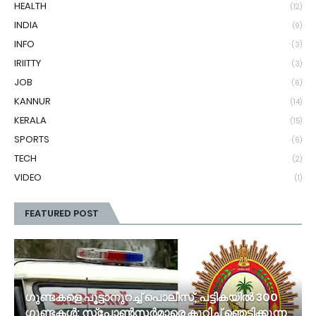
HEALTH
(12)
INDIA
(9)
INFO
(3)
IRIITTY
(3)
JOB
(6)
KANNUR
(14)
KERALA
(15)
SPORTS
(6)
TECH
(2)
VIDEO
(1)
FEATURED POST
ഗുണ്ടകളെ പൂട്ടാനുറച്ച് പൊലീസ്, പട്ടികയിൽ 300
ഗുണ്ടകൾ; സ്‌പോൺസർമാരെ കുറിച്ച് ഞെട്ടിക്കുന്ന