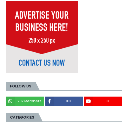
FOLLOW US
20k Members
10k
1k
CATEGORIES