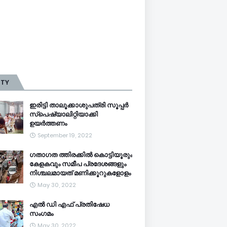
TTY
ഇരിട്ടി താലൂക്കാശുപത്രി സൂപ്പർ
സ്‌പെഷ്യാലിറ്റിയാക്കി
ഉയർത്തണം
September 19, 2022
ഗതാഗത ത്തിരക്കിൽ കൊട്ടിയൂരും
കേളകവും സമീപ പ്രദേശങ്ങളും
നിശ്ചലമായത് മണിക്കൂറുകളോളം
May 30, 2022
എൽ ഡി എഫ് പ്രതിഷേധ
സംഗമം
May 30, 2022