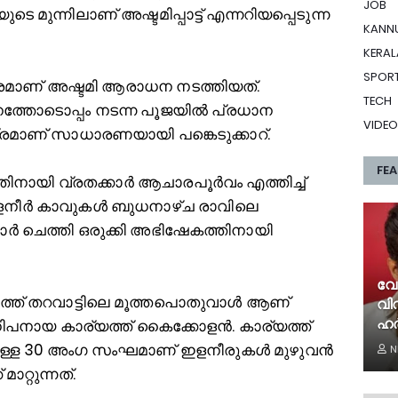
JOB
മുന്നിലാണ് അഷ്ടമിപ്പാട്ട് എന്നറിയപ്പെടുന്ന
KANN
KERAL
SPOR
്രമാണ് അഷ്ടമി ആരാധന നടത്തിയത്.
TECH
്തോടൊപ്പം നടന്ന പൂജയില്‍ പ്രധാന
VIDEO
്രമാണ് സാധാരണയായി പങ്കെടുക്കാറ്.
FE
തിനായി വ്രതക്കാർ ആചാരപൂർവം എത്തിച്ച്‌
 ഇളനീർ കാവുകള്‍ ബുധനാഴ്ച രാവിലെ
ാർ ചെത്തി ഒരുക്കി അഭിഷേകത്തിനായി
വേർ
ടത്ത് തറവാട്ടിലെ മൂത്തപൊതുവാള്‍ ആണ്
വി
ഹർ
നായ കാര്യത്ത് കൈക്കോളൻ. കാര്യത്ത്
ള്ള 30 അംഗ സംഘമാണ് ഇളനീരുകള്‍ മുഴുവൻ
N
ാറ്റുന്നത്.