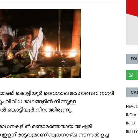
FO
CA
ിയാക്കി കൊട്ടിയൂർ വൈശാഖ മഹോത്സവ നഗരി
ം വിവിധ ഭാഗങ്ങളില്‍ നിന്നുള്ള
HEALT
്‍ കൊട്ടിയൂർ നിറഞ്ഞിരുന്നു.
INDIA
INFO
ധനകളില്‍ രണ്ടാമത്തേതായ അഷ്ടമി
IRIITTY
നീരാട്ടവുമാണ് ബുധനാഴ്ച നടന്നത്. ഉച്ച