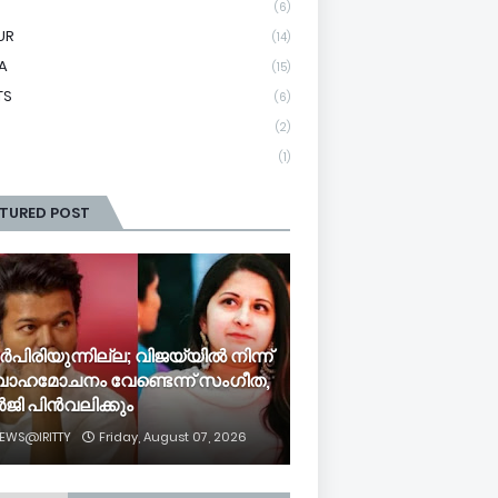
(6)
UR
(14)
A
(15)
TS
(6)
(2)
(1)
ATURED POST
പിരിയുന്നില്ല; വിജയ്‍യിൽ നിന്ന്
വാഹമോചനം വേണ്ടെന്ന് സംഗീത,
ജി പിൻവലിക്കും
EWS@IRITTY
Friday, August 07, 2026