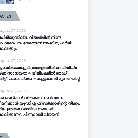
DATES
ugust 07, 2026
പിരിയുന്നില്ല; വിജയ്‍യിൽ നിന്ന്
ാഹമോചനം വേണ്ടെന്ന് സംഗീത, ഹർജി
വലിക്കും
ugust 07, 2026
്ട ചക്രവാതച്ചുഴി: കേരളത്തിൽ അതിതീവ്ര
്ക്ക് സാധ്യത; 4 ജില്ലകളിൽ റെഡ്
ട്ട്; കടലാക്രമണ-കള്ളക്കടൽ മുന്നറിയിപ്പ്
ugust 07, 2026
്ഷേമ പെൻഷൻ വിതരണ സംവിധാനം
ടിമറിക്കാൻ യുഡിഎഫ് സർക്കാരിന്റെ നീക്കം,
ിയ ഉത്തരവ് അടിയന്തരമായി
വലിക്കണം’; പിണറായി വിജയൻ
O