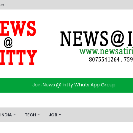
ion
Join News @ Iritty Whats App Group
INDIA
TECH
JOB