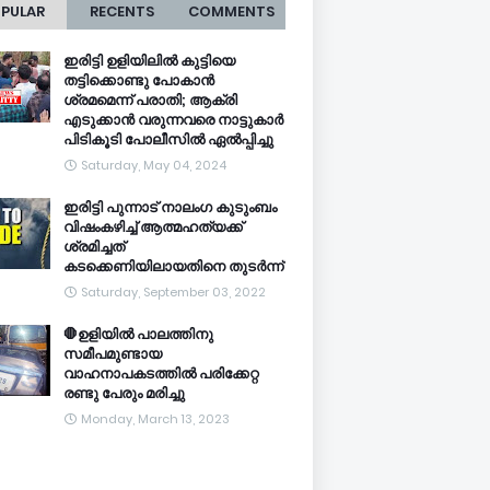
PULAR
RECENTS
COMMENTS
ഇരിട്ടി ഉളിയിലിൽ കുട്ടിയെ
തട്ടിക്കൊണ്ടു പോകാൻ
ശ്രമമെന്ന് പരാതി; ആക്രി
എടുക്കാൻ വരുന്നവരെ നാട്ടുകാർ
പിടികൂടി പോലീസിൽ ഏൽപ്പിച്ചു
Saturday, May 04, 2024
ഇരിട്ടി പുന്നാട് നാലംഗ കുടുംബം
വിഷംകഴിച്ച്‌ ആത്മഹത്യക്ക്
ശ്രമിച്ചത്
കടക്കെണിയിലായതിനെ തുടർന്ന്
Saturday, September 03, 2022
🛑ഉളിയിൽ പാലത്തിനു
സമീപമുണ്ടായ
വാഹനാപകടത്തിൽ പരിക്കേറ്റ
രണ്ടു പേരും മരിച്ചു
Monday, March 13, 2023