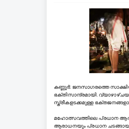
ക
ണ്ണൂർ: ജനസാഗരത്തെ സാക്ഷ
ഭക്തിസാന്ദ്രമായി. വ്യാഴാഴ്ചയു
സ്ത്രീകളടക്കമുള്ള ഭക്തജനങ്ങളാല
മഹോത്സവത്തിലെ പ്രധാന ആരാ
ആരാധനയും പ്രധാന ചടങ്ങായ ഇള