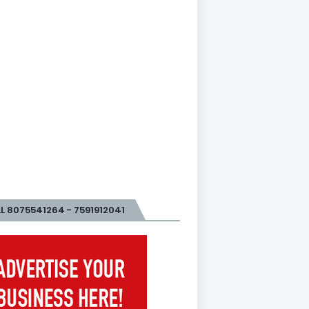
L 8075541264 - 7591912041