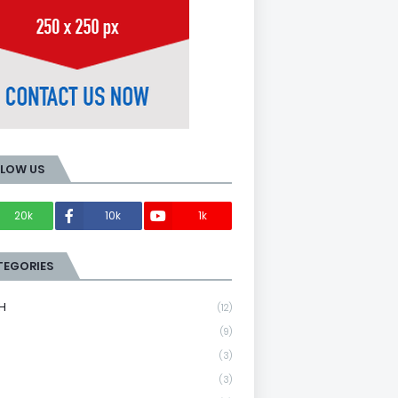
LLOW US
20k
10k
1k
Members
TEGORIES
H
(12)
(9)
(3)
(3)