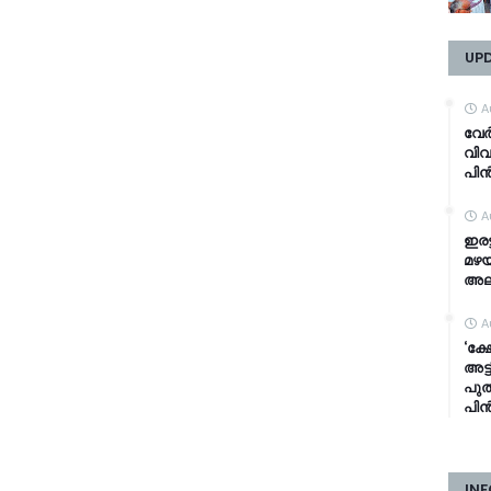
UP
A
വേർ
വിവ
പിൻ
A
ഇരട
മഴയ
അലർ
A
‘ക
അട്
പുത
പിൻ
INF