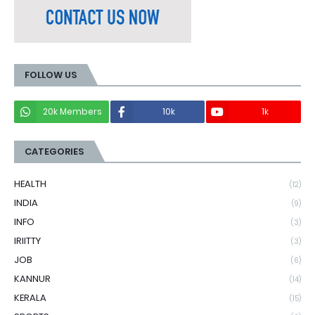
FOLLOW US
20k Members
10k
1k
CATEGORIES
HEALTH
(12)
INDIA
(9)
INFO
(3)
IRIITTY
(3)
JOB
(6)
KANNUR
(14)
KERALA
(15)