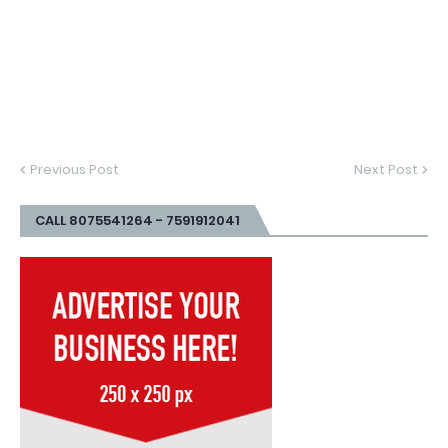
Previous Post
Next Post
CALL 8075541264 - 7591912041