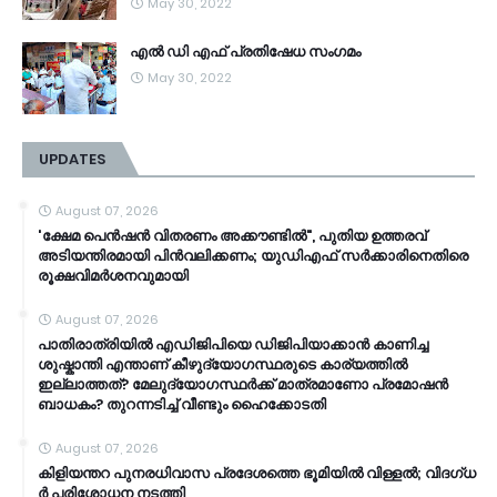
May 30, 2022
എൽ ഡി എഫ് പ്രതിഷേധ സംഗമം
May 30, 2022
UPDATES
August 07, 2026
'ക്ഷേമ പെൻഷൻ വിതരണം അക്കൗണ്ടിൽ", പുതിയ ഉത്തരവ്
അടിയന്തിരമായി പിൻവലിക്കണം; യുഡിഎഫ് സർക്കാരിനെതിരെ
രൂക്ഷവിമർശനവുമായി
August 07, 2026
പാതിരാത്രിയിൽ എഡിജിപിയെ ഡിജിപിയാക്കാൻ കാണിച്ച
ശുഷ്കാന്തി എന്താണ് കീഴുദ്യോഗസ്ഥരുടെ കാര്യത്തിൽ
ഇല്ലാത്തത്? മേലുദ്യോഗസ്ഥർക്ക് മാത്രമാണോ പ്രമോഷൻ
ബാധകം? തുറന്നടിച്ച് വീണ്ടും ഹൈക്കോടതി
August 07, 2026
കി​ളി​യ​ന്ത​റ പു​ന​ര​ധി​വാ​സ പ്രദേശത്തെ ഭൂ​മി​യി​ൽ വി​ള്ള​ൽ; വി​ദ​ഗ്ധ​
ർ പ​രി​ശോ​ധ​ന ന​ട​ത്തി