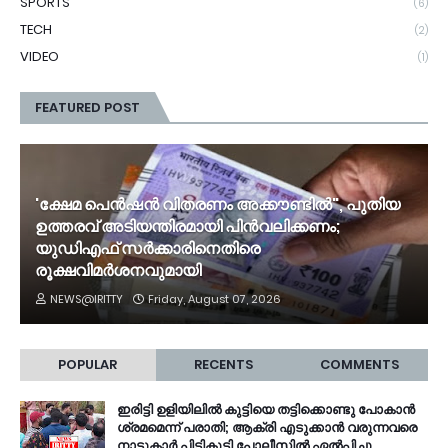
SPORTS
(6)
TECH
(2)
VIDEO
(1)
FEATURED POST
'ക്ഷേമ പെൻഷൻ വിതരണം അക്കൗണ്ടിൽ", പുതിയ
ഉത്തരവ് അടിയന്തിരമായി പിൻവലിക്കണം;
യുഡിഎഫ് സർക്കാരിനെതിരെ
രൂക്ഷവിമർശനവുമായി
NEWS@IRITTY
Friday, August 07, 2026
POPULAR
RECENTS
COMMENTS
ഇരിട്ടി ഉളിയിലിൽ കുട്ടിയെ തട്ടിക്കൊണ്ടു പോകാൻ
ശ്രമമെന്ന് പരാതി; ആക്രി എടുക്കാൻ വരുന്നവരെ
നാട്ടുകാർ പിടികൂടി പോലീസിൽ ഏൽപ്പിച്ചു