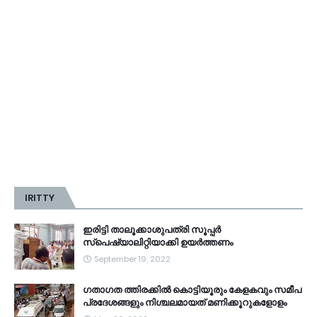
IRITTY
ഇരിട്ടി താലൂക്കാശുപത്രി സൂപ്പർ
സ്‌പെഷ്യാലിറ്റിയാക്കി ഉയർത്തണം
September 19, 2022
ഗതാഗത ത്തിരക്കിൽ കൊട്ടിയൂരും കേളകവും സമീപ
പ്രദേശങ്ങളും നിശ്ചലമായത് മണിക്കൂറുകളോളം