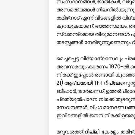
സംസ്ഥാനങ്ങൾ, ജാതികൾ, വരുമ
അസമത്വങ്ങൾ നിലനിൽക്കുന്നുണ്ടെന
തമിഴ്‌നാട് എന്നിവിടങ്ങളിൽ വി
കുറയുകയാണ്. അതേസമയം, തങ്ങളു
സ്വതന്ത്രമായ തീരുമാനങ്ങൾ എടു
തടസ്സങ്ങൾ നേരിടുന്നുണ്ടെന്നും റിപ
മെച്ചപ്പെട്ട വിദ്യാഭ്യാസവു
അവസരവും കാരണം 1970-ൽ ഒരു സ്ത്ര
നിരക്ക് ഇപ്പോൾ രണ്ടായി കുറ
21) ആദ്യമായി TFR റീപ്ലേസ്മെന
ബീഹാർ, ജാർഖണ്ഡ്, ഉത്തർപ്രദ
പ്രത്യുൽപാദന നിരക്ക് തുടരു
സേവനങ്ങൾ, ലിംഗ മാനദണ്ഡങ
ഇവിടങ്ങളിൽ ജനന നിരക്ക് ഉയരുന
മറുവശത്ത്, ദില്ലി, കേരളം, തമിഴ