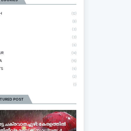
H
(12)
(9)
(3)
(3)
(6)
UR
(14)
A
(15)
TS
(6)
(2)
(1)
ATURED POST
ട്ട ചക്രവാതച്ചുഴി: കേരളത്തിൽ
ിതീവ്ര മഴയ്ക്ക് സാധ്യത; 4