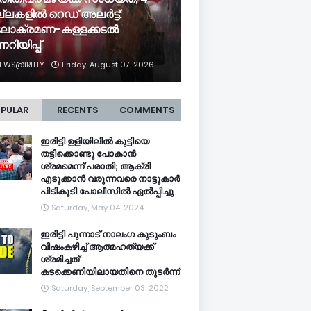
ല്ലകളിൽ റെഡ് അലർട്ട്;
ലാക്രമണ-കള്ളക്കടൽ
്നറിയിപ്പ്
EWS@IRITTY
Friday, August 07, 2026
PULAR
RECENTS
COMMENTS
ഇരിട്ടി ഉളിയിലിൽ കുട്ടിയെ
തട്ടിക്കൊണ്ടു പോകാൻ
ശ്രമമെന്ന് പരാതി; ആക്രി
എടുക്കാൻ വരുന്നവരെ നാട്ടുകാർ
പിടികൂടി പോലീസിൽ ഏൽപ്പിച്ചു
Saturday, May 04, 2024
ഇരിട്ടി പുന്നാട് നാലംഗ കുടുംബം
വിഷംകഴിച്ച്‌ ആത്മഹത്യക്ക്
ശ്രമിച്ചത്
കടക്കെണിയിലായതിനെ തുടർന്ന്
Saturday, September 03, 2022