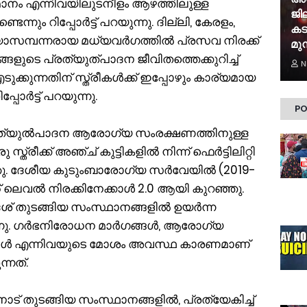
ാനം എന്നിവയിലുടനീളം ആഴത്തിലുള്ള
ജി
്നും റിപ്പോർട്ട് പറയുന്നു. ദില്ലി, കേരളം,
കട
ദ്യാസമ്പന്നരായ മധ്യവർഗത്തിൽ പ്രസവ നിരക്ക്
മുന
ടെ പ്രത്യുത്പാദന ജീവിതത്തെക്കുറിച്ച്
N
ക്കുന്നതിന് സ്ത്രീകൾക്ക് ഇപ്പോഴും കാര്യമായ
്പോർട്ട് പറയുന്നു.
PO
ം പ്രത്യുൽപാദന ആരോഗ്യ സംരക്ഷണത്തിനുള്ള
ീക്ക് അഞ്ച് കുട്ടികളിൽ നിന്ന് ഫെർട്ടിലിറ്റി
ഞ്ഞു. ദേശീയ കുടുംബാരോഗ്യ സർവേയിൽ (2019-
്റ് ലെവൽ നിരക്കിനേക്കാൾ 2.0 ആയി കുറഞ്ഞു.
േശ് തുടങ്ങിയ സംസ്ഥാനങ്ങളിൽ ഉയർന്ന
ന്നു. ഗർഭനിരോധന മാർ​ഗങ്ങൾ, ആരോഗ്യ
്ങൾ എന്നിവയുടെ മോശം അവസ്ഥ കാരണമാണ്
്നത്.
്‌നാട് തുടങ്ങിയ സംസ്ഥാനങ്ങളിൽ, പ്രത്യേകിച്ച്