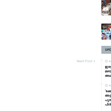
UP
Next Post
A
ഇരട
മഴയ
അലർ
A
‘ക
അട്
പുത
പിൻ