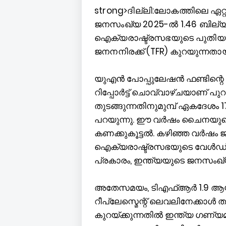
strong>ദില്ലി:ലോകത്തിലെ ഏറ
ജനസംഖ്യ 2025-ൽ 1.46 ബില്യൺ
ഐക്യരാഷ്ട്രസഭയുടെ പുതിയ റി
ജനനനിരക്ക് (TFR) കുറയുന്നതായും
യുഎൻ പോപ്പുലേഷൻ ഫണ്ടിന്റ
റിപ്പോർട്ട് ചൊവ്വാഴ്ചയാണ് പ
തുടങ്ങുന്നതിനുമുമ്പ് ഏകദേശം 1
പറയുന്നു. ഈ വർഷം ചൈനയുടെ
കണക്കുകൂട്ടൽ. കഴിഞ്ഞ വർഷം 
ഐക്യരാഷ്ട്രസഭയുടെ വേൾഡ് പോപ
പ്രകാരം, ഇന്ത്യയുടെ ജനസംഖ്
അതേസമയം, ടിഎഫ്ആർ 1.9 ആയി കുറ
റീപ്ലേസ്മെന്റ് ലെവലിനേക്കാൾ
കുറയ്ക്കുന്നതിൽ ഇന്ത്യ ഗണ്യമ