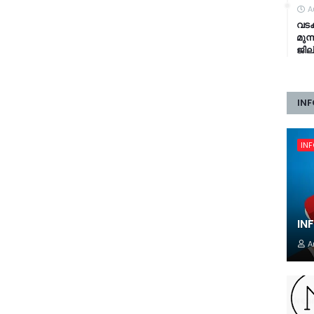
A
വടക
മുന
ജില
INF
IN
IN
A