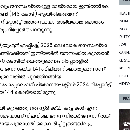
്റവും ജനസംഖ്യയുള്ള രാജ്യമായ ഇന്ത്യയിലെ
 (146 കോടി) ആയിരിക്കുമെന്ന്
HEALT
പ്പോർട്ട്. അതേസമയം, രാജ്യത്തെ മൊത്തം
INDIA
 റിപ്പോർട്ട് പറയുന്നു.
INFO
IRIITTY
െ (യുഎൻഎഫ്പിഎ) 2025 ലെ ലോക ജനസംഖ്യാ
JOB
ുറത്തിറക്കിയത്. ഇന്ത്യയിൽ ജനസംഖ്യ കുറയാൻ
KANN
70 കോടിയിലെത്തുമെന്നും റിപ്പോർട്ടിൽ
KERAL
 ജനസംഖ്യ 1.41 ബില്യണിലെത്തുമെന്നാണ്
SPOR
ജൂലൈയിൽ പുറത്തിറങ്ങിയ
TECH
്പുലേഷൻ പ്രോസ്പെക്റ്റ്സ്-2024 റിപ്പോർട്ട്
VIDEO
യ 144 കോടിയായിരുന്നു.
FE
ഞ്ഞു. ഒരു സ്ത്രീക്ക് 2.1 കുട്ടികൾ എന്ന
 താഴെയാണ് നിലവിലെ ജനന നിരക്ക്. ജനനനിരക്ക്
ഇര
ായ പുരോഗതി കൈവരിച്ചിട്ടുണ്ടെങ്കിലും,
അത