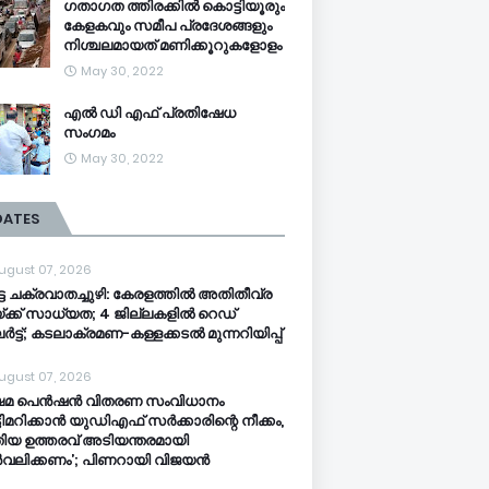
ഗതാഗത ത്തിരക്കിൽ കൊട്ടിയൂരും
കേളകവും സമീപ പ്രദേശങ്ങളും
നിശ്ചലമായത് മണിക്കൂറുകളോളം
May 30, 2022
എൽ ഡി എഫ് പ്രതിഷേധ
സംഗമം
May 30, 2022
DATES
ugust 07, 2026
്ട ചക്രവാതച്ചുഴി: കേരളത്തിൽ അതിതീവ്ര
്ക്ക് സാധ്യത; 4 ജില്ലകളിൽ റെഡ്
ട്ട്; കടലാക്രമണ-കള്ളക്കടൽ മുന്നറിയിപ്പ്
ugust 07, 2026
്ഷേമ പെൻഷൻ വിതരണ സംവിധാനം
ടിമറിക്കാൻ യുഡിഎഫ് സർക്കാരിന്റെ നീക്കം,
ിയ ഉത്തരവ് അടിയന്തരമായി
വലിക്കണം’; പിണറായി വിജയൻ