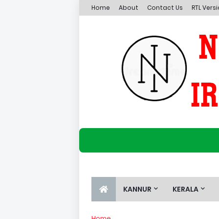
Home
About
Contact Us
RTL Vers
KANNUR
KERALA
Home