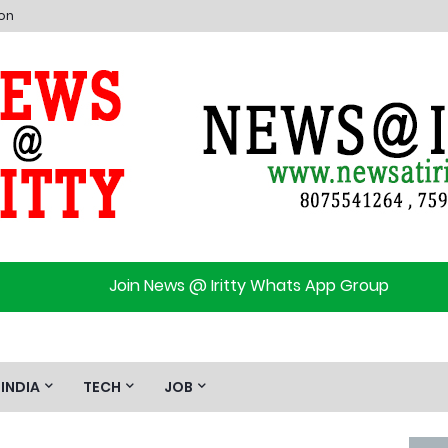
ion
Join News @ Iritty Whats App Group
INDIA
TECH
JOB