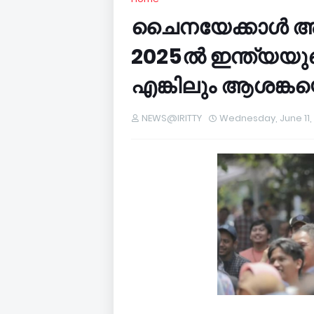
ചൈനയേക്കാൾ അഞ
2025ൽ ഇന്ത്യയു
എങ്കിലും ആശങ്കയെന്
NEWS@IRITTY
Wednesday, June 11,