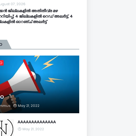
ugust 07, 2026
്കൻ ജില്ലകളിൽ അതിതീവ്ര മഴ
്നറിയിപ്പ്; 4 ജില്ലകളിൽ റെഡ് അലർട്ട്, 4
്ലകളിൽ ഓറഞ്ച് അലർട്ട്
O
FO
FO
mmus
May 21, 2022
AAAAAAAAAAAAAA
May 21, 2022