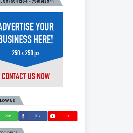
L 8075541264 - 7591912041
LLOW US
20k
10k
1k
Members
TEGORIES