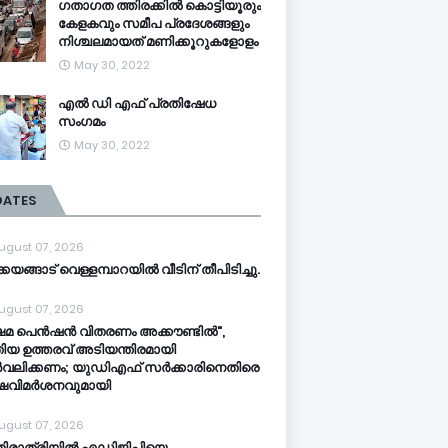
ഗതാഗത ത്തിരക്കിൽ കൊട്ടിയൂരും
കേളകവും സമീപ പ്രദേശങ്ങളും
നിശ്ചലമായത് മണിക്കൂറുകളോളം
May 30, 2022
എൽ ഡി എഫ് പ്രതിഷേധ
സംഗമം
May 30, 2022
DATES
ugust 07, 2026
്കയങ്ങാട് വെള്ളമ്പാറയിൽ വീടിന് തീപിടിച്ചു.
ugust 07, 2026
ഷേമ പെൻഷൻ വിതരണം അക്കൗണ്ടിൽ",
ിയ ഉത്തരവ് അടിയന്തിരമായി
വലിക്കണം; യുഡിഎഫ് സർക്കാരിനെതിരെ
്ഷവിമർശനവുമായി
ugust 07, 2026
തിരാത്രിയിൽ എഡിജിപിയെ