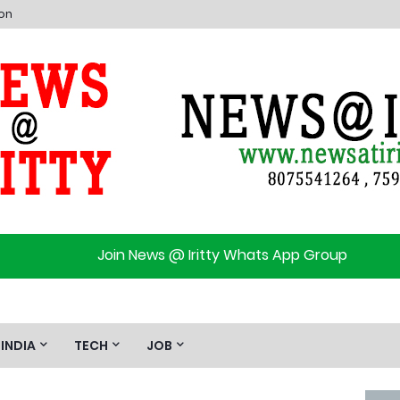
ion
Join News @ Iritty Whats App Group
INDIA
TECH
JOB