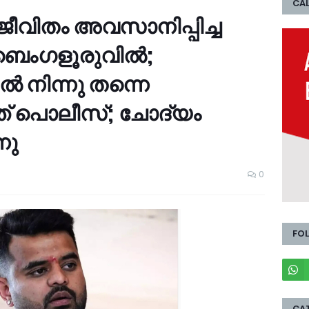
CAL
ജീവിതം അവസാനിപ്പിച്ച
 ബെംഗളൂരുവില്‍;
്‍ നിന്നു തന്നെ
്ത് പൊലീസ്; ചോദ്യം
നു
0
FO
CA