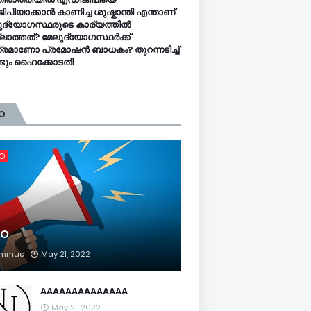
ിപിയാക്കാൻ കാണിച്ച ശുഷ്കാന്തി എന്താണ്
ുദ്യോഗസ്ഥരുടെ കാര്യത്തിൽ
ലാത്തത്? മേലുദ്യോഗസ്ഥർക്ക്
്രമാണോ പ്രമോഷൻ ബാധകം? തുറന്നടിച്ച്
്ടും ഹൈക്കോടതി
O
FO
FO
mmus
May 21, 2022
AAAAAAAAAAAAAA
May 21, 2022