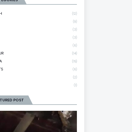
H
(12)
(9)
(3)
(3)
(6)
UR
(14)
A
(15)
TS
(6)
(2)
(1)
ATURED POST