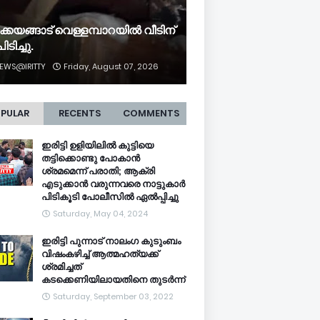
ക്കയങ്ങാട് വെള്ളമ്പാറയിൽ വീടിന്
ിടിച്ചു.
EWS@IRITTY
Friday, August 07, 2026
PULAR
RECENTS
COMMENTS
ഇരിട്ടി ഉളിയിലിൽ കുട്ടിയെ
തട്ടിക്കൊണ്ടു പോകാൻ
ശ്രമമെന്ന് പരാതി; ആക്രി
എടുക്കാൻ വരുന്നവരെ നാട്ടുകാർ
പിടികൂടി പോലീസിൽ ഏൽപ്പിച്ചു
Saturday, May 04, 2024
ഇരിട്ടി പുന്നാട് നാലംഗ കുടുംബം
വിഷംകഴിച്ച്‌ ആത്മഹത്യക്ക്
ശ്രമിച്ചത്
കടക്കെണിയിലായതിനെ തുടർന്ന്
Saturday, September 03, 2022