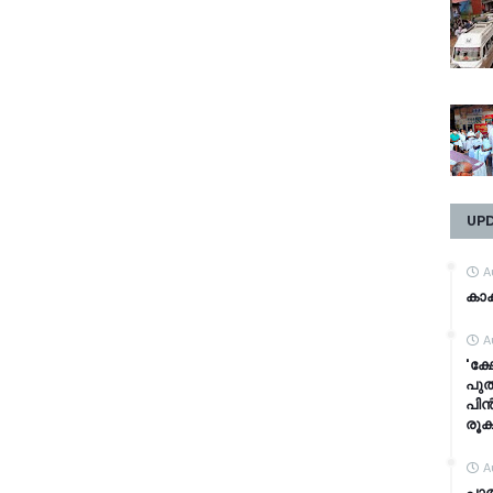
UP
A
കാക
A
'ക്
പുത
പിൻ
രൂക
A
പാ