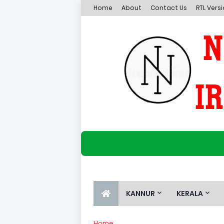
Home
About
Contact Us
RTL Vers
KANNUR
KERALA
Home