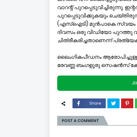
വാറന്റ് പുറപ്പെടുവിച്ചിരുന്നു. ഇന
പുറപ്പെടുവിക്കുകയും ചെയ്തി
(എസ്‌ഐടി) മുന്‍പാകെ സ്വയം ഹാജ
ദിവസം ഒരു വിഡിയോ പുറത്തു വിട്
ചിത്രീകരിച്ചതാണെന്ന് പ്രത്
ലൈംഗികപീഡനം ആരോപിച്ചുള്ള കേസ
രേവണ്ണ ബംഗളൂരു സെഷന്‍സ് കോട
J
Share
POST A COMMENT