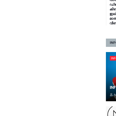
ഡിജ
കീഴ
ഇല്
മാത
വീണ
INF
IN
IN
A