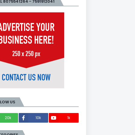
L 8075541264 - 7591912041
LLOW US
20k
10k
1k
Members
TEGORIES