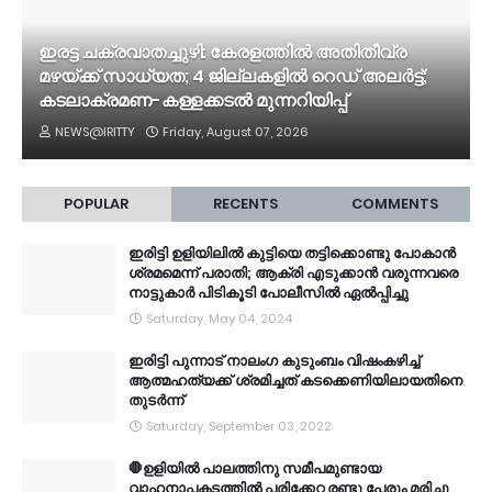
ഇരട്ട ചക്രവാതച്ചുഴി: കേരളത്തിൽ അതിതീവ്ര
മഴയ്ക്ക് സാധ്യത; 4 ജില്ലകളിൽ റെഡ് അലർട്ട്;
കടലാക്രമണ-കള്ളക്കടൽ മുന്നറിയിപ്പ്
NEWS@IRITTY
Friday, August 07, 2026
POPULAR
RECENTS
COMMENTS
ഇരിട്ടി ഉളിയിലിൽ കുട്ടിയെ തട്ടിക്കൊണ്ടു പോകാൻ
ശ്രമമെന്ന് പരാതി; ആക്രി എടുക്കാൻ വരുന്നവരെ
നാട്ടുകാർ പിടികൂടി പോലീസിൽ ഏൽപ്പിച്ചു
Saturday, May 04, 2024
ഇരിട്ടി പുന്നാട് നാലംഗ കുടുംബം വിഷംകഴിച്ച്‌
ആത്മഹത്യക്ക് ശ്രമിച്ചത് കടക്കെണിയിലായതിനെ
തുടർന്ന്
Saturday, September 03, 2022
🛑ഉളിയിൽ പാലത്തിനു സമീപമുണ്ടായ
വാഹനാപകടത്തിൽ പരിക്കേറ്റ രണ്ടു പേരും മരിച്ചു