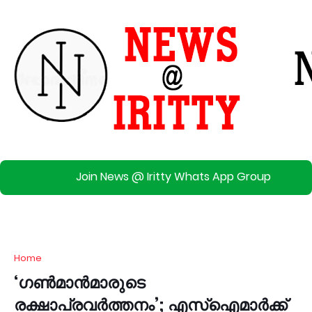
Join News @ Iritty Whats App Group
Home
‘ഗൺമാൻമാരുടെ
രക്ഷാപ്രവര്‍ത്തനം’; എസ്‌ഐമാര്‍ക്ക്