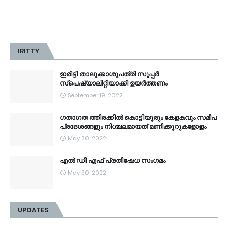
IRITTY
ഇരിട്ടി താലൂക്കാശുപത്രി സൂപ്പർ
സ്‌പെഷ്യാലിറ്റിയാക്കി ഉയർത്തണം
September 19, 2022
ഗതാഗത ത്തിരക്കിൽ കൊട്ടിയൂരും കേളകവും സമീപ
പ്രദേശങ്ങളും നിശ്ചലമായത് മണിക്കൂറുകളോളം
May 30, 2022
എൽ ഡി എഫ് പ്രതിഷേധ സംഗമം
May 30, 2022
UPDATES