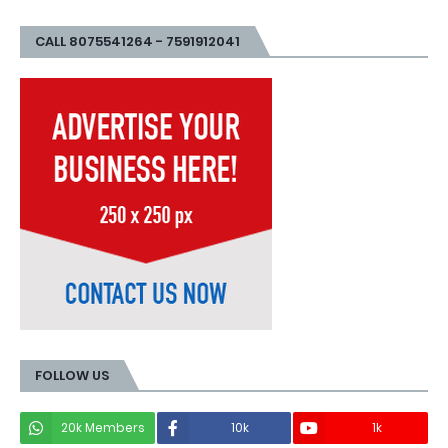
CALL 8075541264 - 7591912041
FOLLOW US
20k Members
10k
1k