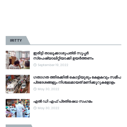
IRITTY
ഇരിട്ടി താലൂക്കാശുപത്രി സൂപ്പർ
സ്‌പെഷ്യാലിറ്റിയാക്കി ഉയർത്തണം
September 19, 2022
ഗതാഗത ത്തിരക്കിൽ കൊട്ടിയൂരും കേളകവും സമീപ
പ്രദേശങ്ങളും നിശ്ചലമായത് മണിക്കൂറുകളോളം
May 30, 2022
എൽ ഡി എഫ് പ്രതിഷേധ സംഗമം
May 30, 2022