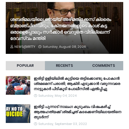
ശബരിമലയിലെ നെയ്യ് അഴിമതിക്കേസ് ക്രൈം
ബ്രാഞ്ചിന് വിടും, ഭക്തജനങ്ങളുടെ കാശ് കട്ട
ഒരാളെപ്പോലും സർക്കാർ വെറുതെ വിടില്ലെന്ന്
ദേവസ്വം മന്ത്രി
NEWS@IRITTY
Saturday, August 08, 2026
POPULAR
RECENTS
COMMENTS
ഇരിട്ടി ഉളിയിലിൽ കുട്ടിയെ തട്ടിക്കൊണ്ടു പോകാൻ
ശ്രമമെന്ന് പരാതി; ആക്രി എടുക്കാൻ വരുന്നവരെ
നാട്ടുകാർ പിടികൂടി പോലീസിൽ ഏൽപ്പിച്ചു
Saturday, May 04, 2024
ഇരിട്ടി പുന്നാട് നാലംഗ കുടുംബം വിഷംകഴിച്ച്‌
ആത്മഹത്യക്ക് ശ്രമിച്ചത് കടക്കെണിയിലായതിനെ
തുടർന്ന്
Saturday, September 03, 2022