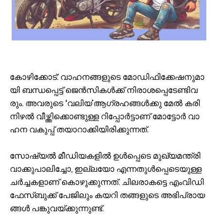
കോ​ഴി​ക്കോ​ട്: വാ​ഹ​ന​ങ്ങ​ളു​ടെ മോ​ഡി​ഫി​ക്കേ​ഷ​നു​മാ​
യി ബ​ന്ധ​പ്പെ​ട്ട് ജെ​ന്‍​സി​ക​ള്‍​ക്ക് നി​രാ​ശ​പ്പെ​ടേ​ണ്ടി​വ​
രും. അ​വ​രു​ടെ ‘വ​ലി​യ’​ആ​ഗ്ര​ഹ​ങ്ങ​ള്‍​ക്കു മേ​ല്‍ ക​രി​
നി​ഴ​ല്‍ വീ​ഴ്ത്തി​ക്കൊ​ണ്ടു​ള്ള റി​പ്പോ​ര്‍​ട്ടാ​ണ് മോ​ട്ടോ​ര്‍ വാ​
ഹ​ന വ​കു​പ്പ് ത​യാ​റാ​ക്കി​യി​രി​ക്കു​ന്ന​ത്.
സോ​ഷ്യ​ല്‍ മീ​ഡി​യ​ക​ളി​ല്‍ ഉ​ള്‍​പ്പെ​ടെ മു​ഖ്യ​മ​ന്ത്രി
വാ​ക്കു​പാ​ലി​ച്ചോ, ഇ​ല്ല​യോ എ​ന്ന​തു​ള്‍​പ്പെ​ടെ​യു​ള്ള
ച​ര്‍​ച്ച​ക​ളാ​ണ് കൊ​ഴു​ക്കു​ന്ന​ത്. ചി​ല​രാ​ക​ട്ടെ എം​വി​ഡി
ഫേ​സ്ബു​ക്ക് പേ​ജി​ലും ക​യ​റി ത​ങ്ങ​ളു​ടെ അ​ഭി​പ്രാ​യ​
ങ്ങ​ള്‍ പ​ങ്കു​വ​യ്ക്കു​ന്നു​ണ്ട്.