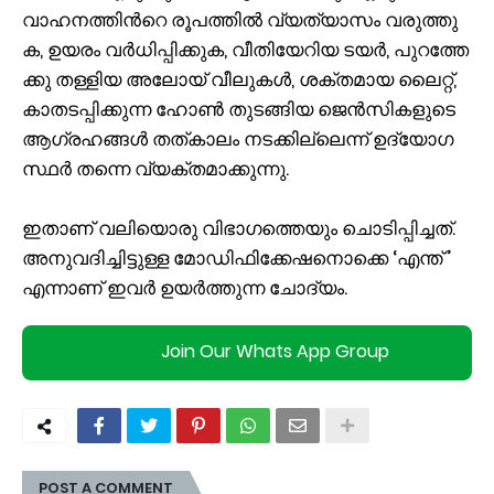
വാ​ഹ​ന​ത്തി​ന്‍റെ രൂ​പ​ത്തി​ല്‍ വ്യ​ത്യാ​സം വ​രു​ത്തു​
ക, ഉ​യ​രം വ​ർ​ധി​പ്പി​ക്കു​ക, വീ​തി​യേ​റി​യ ട​യ​ർ, പു​റ​ത്തേ​
ക്കു ത​ള്ളി​യ അ​ലോ​യ് വീ​ലു​ക​ൾ, ശ​ക്ത​മാ​യ ലൈ​റ്റ്,
കാ​ത​ട​പ്പി​ക്കു​ന്ന ഹോ​ൺ തു​ട​ങ്ങി​യ ജെ​ന്‍​സി​ക​ളു​ടെ
ആ​ഗ്ര​ഹ​ങ്ങ​ള്‍ ത​ത്കാ​ലം ന​ട​ക്കി​ല്ലെ​ന്ന് ഉ​ദ്യോ​ഗ​
സ്ഥ​ര്‍ ത​ന്നെ വ്യ​ക്ത​മാ​ക്കു​ന്നു.
ഇ​താ​ണ് വ​ലി​യൊ​രു വി​ഭാ​ഗ​ത്തെ​യും ചൊ​ടി​പ്പി​ച്ച​ത്.
അ​നു​വ​ദി​ച്ചി​ട്ടു​ള്ള മോ​ഡി​ഫി​ക്കേ​ഷ​നൊ​ക്കെ ‘എ​ന്ത് ’
എ​ന്നാ​ണ് ഇ​വ​ര്‍ ഉ​യ​ര്‍​ത്തു​ന്ന ചോ​ദ്യം.
Join Our Whats App Group
POST A COMMENT