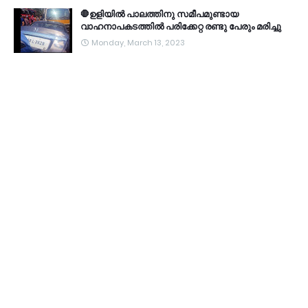
🛑ഉളിയിൽ പാലത്തിനു സമീപമുണ്ടായ
വാഹനാപകടത്തിൽ പരിക്കേറ്റ രണ്ടു പേരും മരിച്ചു
Monday, March 13, 2023