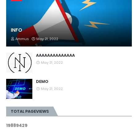
INFO
Ammus
May 21, 2022
AAAAAAAAAAAAAA
May 21, 2022
DEMO
May 21, 2022
TOTAL PAGEVIEWS
1
9
8
8
9
4
2
9