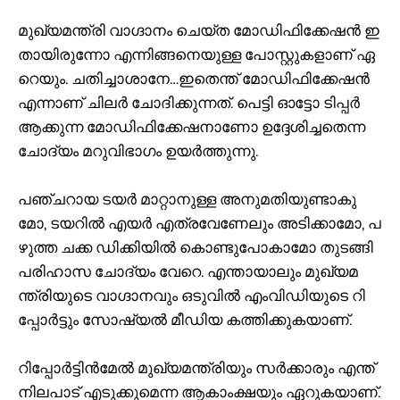
മു​ഖ്യ​മ​ന്ത്രി വാ​ഗ്ദാ​നം ചെ​യ്ത മോ​ഡി​ഫി​ക്കേ​ഷ​ന്‍ ഇ​
താ​യി​രു​ന്നോ എ​ന്നി​ങ്ങ​നെ​യു​ള്ള പോ​സ്റ്റു​ക​ളാ​ണ് ഏ​
റെ​യും. ച​തി​ച്ചാ​ശാ​നേ…​ഇ​തെ​ന്ത് മോ​ഡി​ഫി​ക്കേ​ഷ​ന്‍
എ​ന്നാ​ണ് ചി​ല​ര്‍ ചോ​ദി​ക്കു​ന്ന​ത്. പെ​ട്ടി ഓ​ട്ടോ ടി​പ്പ​ര്‍
ആ​ക്കു​ന്ന മോ​ഡി​ഫി​ക്കേ​ഷ​നാ​ണോ ഉ​ദ്ദേ​ശി​ച്ച​തെ​ന്ന
ചോ​ദ്യം മ​റു​വി​ഭാ​ഗം ഉ​യ​ര്‍​ത്തു​ന്നു.
പ​ഞ്ച​റാ​യ ട​യ​ര്‍ മാ​റ്റാ​നു​ള്ള അ​നു​മ​തി​യു​ണ്ടാ​കു​
മോ, ട​യ​റി​ല്‍ എ​യ​ര്‍ എ​ത്ര​വേ​ണേ​ലും അ​ടി​ക്കാ​മോ, പ​
ഴു​ത്ത ച​ക്ക ഡി​ക്കി​യി​ല്‍ കൊ​ണ്ടു​പോ​കാ​മോ തു​ട​ങ്ങി
പ​രി​ഹാ​സ ചോ​ദ്യം വേ​റെ. എ​ന്താ​യാ​ലും മു​ഖ്യ​മ​
ന്ത്രി​യു​ടെ വാ​ഗ്ദാ​ന​വും ഒ​ടു​വി​ല്‍ എം​വി​ഡി​യു​ടെ റി​
പ്പോ​ര്‍​ട്ടും സോ​ഷ്യ​ല്‍ മീ​ഡി​യ ക​ത്തി​ക്കു​ക​യാ​ണ്.
റി​പ്പോ​ര്‍​ട്ടി​ൻ​മേ​ല്‍ മു​ഖ്യ​മ​ന്ത്രി​യും സ​ര്‍​ക്കാ​രും എ​ന്ത്
നി​ല​പാ​ട് എ​ടു​ക്കു​മെ​ന്ന ആ​കാം​ക്ഷ​യും ഏ​റു​ക​യാ​ണ്.