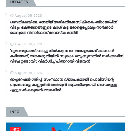
UPDATES
August 08, 2026
ശബരിമലയിലെ നെയ്യ് അഴിമതിക്കേസ് ക്രൈം ബ്രാഞ്ചിന്
വിടും, ഭക്തജനങ്ങളുടെ കാശ് കട്ട ഒരാളെപ്പോലും സർക്കാർ
വെറുതെ വിടില്ലെന്ന് ദേവസ്വം മന്ത്രി
August 08, 2026
‘ദുരന്തമുഖത്ത് പകച്ചു നിൽക്കുന്ന ജനങ്ങളെയാണ് കാണാൻ
കഴിഞ്ഞത്, മഴക്കെടുതിയിൽ സുരക്ഷ ഒരുക്കുന്നതിൽ സർക്കാരിന്
വീഴ്ച ഉണ്ടായി’; വിമർശിച്ച് പിണറായി വിജയൻ
August 08, 2026
ഓപ്പറേഷൻ ​ഗ്രിപ്പ്; സംസ്ഥാന വ്യാപകമായി പൊലീസിന്റെ ​
ഗുണ്ടാവേട്ട; കണ്ണൂരിൽ അർജുൻ ആയങ്കിയുമായി ബന്ധമുള്ള
എട്ടുപേർ കരുതൽ തടങ്കലിൽ
INFO
INFO