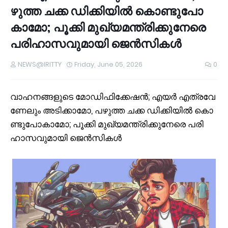
ഴു​ത്ത ച​ക്ക ഡി​ക്കി​യി​ല്‍ കൊ​ണ്ടു​പോ​
കാ​മോ; പൂ​ക്കി മു​ഖ്യ​മ​ന്ത്രി​ക്കു​നേ​രെ
പ​രി​ഹാ​സ​വു​മാ​യി ജെ​ൻ​സി​ക​ൾ
NEWS@IRITTY
Friday, June 05, 2026
0
വാ​ഹ​ന​ങ്ങ​ളു​ടെ മോ​ഡി​ഫി​ക്കേ​ഷ​ൻ; എ​യ​ര്‍ എ​ത്ര​വേ​
ണേ​ലും അ​ടി​ക്കാ​മോ, പ​ഴു​ത്ത ച​ക്ക ഡി​ക്കി​യി​ല്‍ കൊ​
ണ്ടു​പോ​കാ​മോ; പൂ​ക്കി മു​ഖ്യ​മ​ന്ത്രി​ക്കു​നേ​രെ പ​രി​
ഹാ​സ​വു​മാ​യി ജെ​ൻ​സി​ക​ൾ