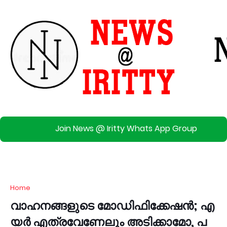
Join News @ Iritty Whats App Group
Home
വാ​ഹ​ന​ങ്ങ​ളു​ടെ മോ​ഡി​ഫി​ക്കേ​ഷ​ൻ; എ​
യ​ര്‍ എ​ത്ര​വേ​ണേ​ലും അ​ടി​ക്കാ​മോ, പ​