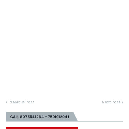
Previous Post
Next Post
CALL 8075541264 - 7591912041