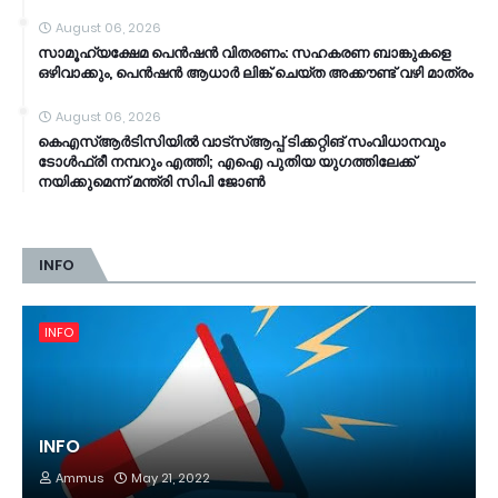
August 06, 2026
സാമൂ​ഹ്യക്ഷേമ പെൻഷൻ വിതരണം: സഹകരണ ബാങ്കുകളെ
ഒഴിവാക്കും, പെൻഷൻ ആധാർ‌ ലിങ്ക് ചെയ്ത അക്കൗണ്ട് വഴി മാത്രം
August 06, 2026
കെഎസ്ആര്‍ടിസിയിൽ വാട്‌സ്ആപ്പ് ടിക്കറ്റിങ് സംവിധാനവും
ടോൾഫ്രീ നമ്പറും എത്തി; എഐ പുതിയ യുഗത്തിലേക്ക്
നയിക്കുമെന്ന് മന്ത്രി സിപി ജോൺ
INFO
INFO
INFO
Ammus
May 21, 2022