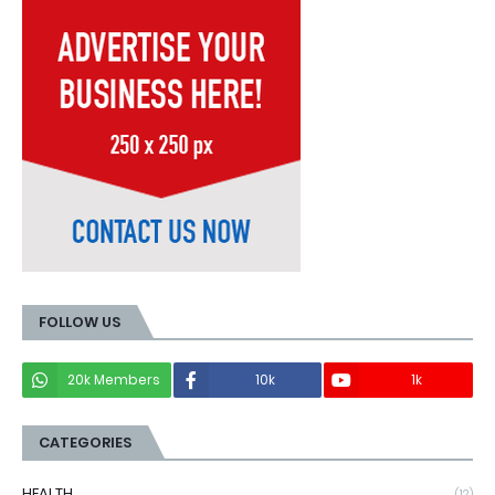
FOLLOW US
20k Members
10k
1k
CATEGORIES
HEALTH
(12)