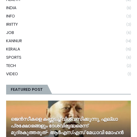
INDIA
(9)
INFO
(3)
IRIITTY
(3)
JOB
(6)
KANNUR
(14)
KERALA
(15)
SPORTS
(6)
TECH
(2)
VIDEO
(1)
FEATURED POST
ജെൻസീകളെ കണ്ണടച്ച് വിശ്വസിക്കുന്നു, എല്ലാ
പ്രക്ഷോഭങ്ങളും ദേശവിരുദ്ധമെന്ന്
മുദ്രകുത്തരുത്- ആർഎസ്എസ് മേധാവി മോഹൻ