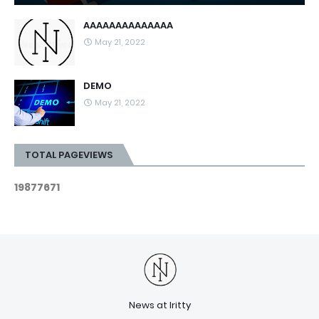
AAAAAAAAAAAAAA
May 21, 2022
DEMO
May 21, 2022
TOTAL PAGEVIEWS
1
9
8
7
7
6
7
1
News at Iritty