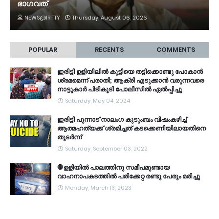
ഭാ​ഗവത്
NEWS@IRITTY
Thursday, August 06, 2026
POPULAR
RECENTS
COMMENTS
ഇരിട്ടി ഉളിയിലിൽ കുട്ടിയെ തട്ടിക്കൊണ്ടു പോകാൻ
ശ്രമമെന്ന് പരാതി; ആക്രി എടുക്കാൻ വരുന്നവരെ
നാട്ടുകാർ പിടികൂടി പോലീസിൽ ഏൽപ്പിച്ചു
Saturday, May 04, 2024
ഇരിട്ടി പുന്നാട് നാലംഗ കുടുംബം വിഷംകഴിച്ച്‌
ആത്മഹത്യക്ക് ശ്രമിച്ചത് കടക്കെണിയിലായതിനെ
തുടർന്ന്
Saturday, September 03, 2022
🛑ഉളിയിൽ പാലത്തിനു സമീപമുണ്ടായ
വാഹനാപകടത്തിൽ പരിക്കേറ്റ രണ്ടു പേരും മരിച്ചു
Monday, March 13, 2023