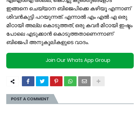
ഇങ്ങനെ ചെയ്യാന ബിജെപിക്കെ കഴിയൂ എന്നാണ്
ശിവൻകുട്ടി പറയുന്നത്. എന്നാൽ എം എൽ എ ഒരു
മിഠായി അല്ല കൊടുത്തത്, ഒരു കവർ മിഠായി ഇഷ്ടം
പോലെ എടുക്കാൻ കൊടുത്തതാണെന്നാണ്
ബിജെപി അനുകൂലികളുടെ വാദം.
Join Our Whats App Group
POST A COMMENT