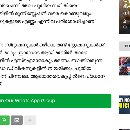
വിള
ശ് ചെന്നിത്തല പുതിയ സമിതിയെ
ഭീ
നി
ിളിൽ മൂന്ന് സ്റ്റേഷൻ വരെ കൊണ്ടുവരും.
ുകളുടെ എണ്ണം എന്നിവ പരിശോധിച്ചാണ്
N
S
സ്‌റ്റേഷനുകൾ ഒഴികെ രണ്ട് സ്റ്റേഷനുകൾക്ക്
PO
ൽ മാറും. ഇതോടെ ആയിരത്തിൽ താഴെ
ളിൽ എസ്ഐമാരാകും ഭരണം. ബാക്കിവരുന്ന
ിവിഷനുകളിൽ നിയമിക്കും. പുതിയ
് പിന്നാലെ ആഭ്യന്തരവകുപ്പിന്‍റെ പ്രധാന
.
oin Our Whats App Group