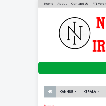
Home
About
Contact Us
RTL Vers
KANNUR
KERALA
Home