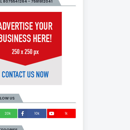
L 8075541264 - 7591912041
LLOW US
20k
10k
1k
Members
TEGORIES