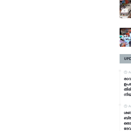
UP
A
രാവ
ഉപഭ
തിര
നി
A
ശബര
ബ്ര
ഒരാ
ദേവ