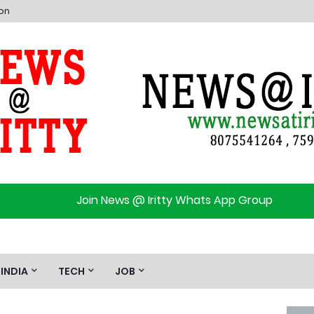
ion
Join News @ Iritty Whats App Group
INDIA
TECH
JOB