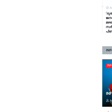
A
‘ദുര
ജനങ
മഴക
സർക്
പി
INF
IN
IN
A