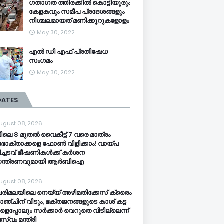
ഗതാഗത ത്തിരക്കിൽ കൊട്ടിയൂരും
കേളകവും സമീപ പ്രദേശങ്ങളും
നിശ്ചലമായത് മണിക്കൂറുകളോളം
May 30, 2022
എൽ ഡി എഫ് പ്രതിഷേധ
സംഗമം
May 30, 2022
DATES
ugust 08, 2026
ിലെ 8 മുതൽ വൈകീട്ട് 7 വരെ മാത്രം
ോക്താക്കളെ ഫോൺ വിളിക്കാം! വായ്പ
ിച്ചടവ് ഭീഷണികൾക്ക് കർശന
യന്ത്രണവുമായി ആർബിഐ
ugust 08, 2026
ിമലയിലെ നെയ്യ് അഴിമതിക്കേസ് ക്രൈം
ാഞ്ചിന് വിടും, ഭക്തജനങ്ങളുടെ കാശ് കട്ട
ളെപ്പോലും സർക്കാർ വെറുതെ വിടില്ലെന്ന്
സ്വം മന്ത്രി