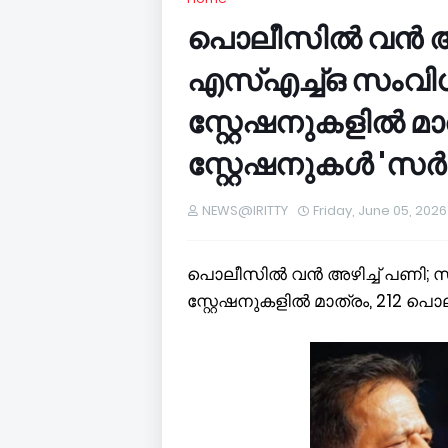
പൊലീസിൽ വൻ അഴ
എസ്എച്ച്ഒ സംവി
സ്റ്റേഷനുകളിൽ മാ
സ്റ്റേഷനുകൾ 'സർക
NEWS@IRITTY
Friday, June 05, 2026
പൊലീസിൽ വൻ അഴിച്ച് പണി; സ
സ്റ്റേഷനുകളിൽ മാത്രം, 212 പൊ