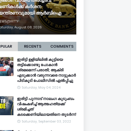
ിക്കാം! വായ്പ തിരിച്ചടവ്
ഷണികൾക്ക് കർശന
യന്ത്രണവുമായി ആർബിഐ
EWS@IRITTY
aturday, August 08, 2026
PULAR
RECENTS
COMMENTS
ഇരിട്ടി ഉളിയിലിൽ കുട്ടിയെ
തട്ടിക്കൊണ്ടു പോകാൻ
ശ്രമമെന്ന് പരാതി; ആക്രി
എടുക്കാൻ വരുന്നവരെ നാട്ടുകാർ
പിടികൂടി പോലീസിൽ ഏൽപ്പിച്ചു
Saturday, May 04, 2024
ഇരിട്ടി പുന്നാട് നാലംഗ കുടുംബം
വിഷംകഴിച്ച്‌ ആത്മഹത്യക്ക്
ശ്രമിച്ചത്
കടക്കെണിയിലായതിനെ തുടർന്ന്
Saturday, September 03, 2022