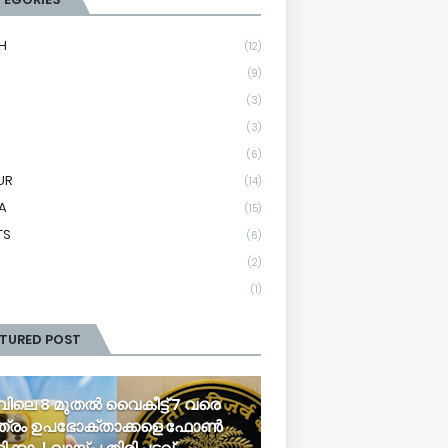
H
(12)
(9)
(3)
(3)
(6)
UR
(14)
A
(15)
TS
(6)
(2)
(1)
ATURED POST
വിലെ 8 മുതൽ വൈകീട്ട് 7 വരെ
ത്രം ഉപഭോക്താക്കളെ ഫോൺ