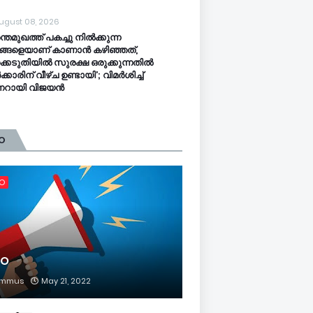
ugust 08, 2026
ന്തമുഖത്ത് പകച്ചു നിൽക്കുന്ന
്ങളെയാണ് കാണാൻ കഴിഞ്ഞത്,
്കെടുതിയിൽ സുരക്ഷ ഒരുക്കുന്നതിൽ
കാരിന് വീഴ്ച ഉണ്ടായി’; വിമർശിച്ച്
ണറായി വിജയൻ
O
FO
FO
mmus
May 21, 2022