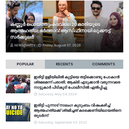
കണ്ണൂർ പൊയ്ത്തുംകടവിലെ 20കാരിയുടെ
ആത്മഹത്യ; ഭർത്താവ് ആസിഫിനായി ലുക്കൗട്ട്
സർക്കുലർ
NEWS@IRITTY
Friday, August 07, 2026
POPULAR
RECENTS
COMMENTS
ഇരിട്ടി ഉളിയിലിൽ കുട്ടിയെ തട്ടിക്കൊണ്ടു പോകാൻ
ശ്രമമെന്ന് പരാതി; ആക്രി എടുക്കാൻ വരുന്നവരെ
നാട്ടുകാർ പിടികൂടി പോലീസിൽ ഏൽപ്പിച്ചു
Saturday, May 04, 2024
ഇരിട്ടി പുന്നാട് നാലംഗ കുടുംബം വിഷംകഴിച്ച്‌
ആത്മഹത്യക്ക് ശ്രമിച്ചത് കടക്കെണിയിലായതിനെ
തുടർന്ന്
Saturday, September 03, 2022