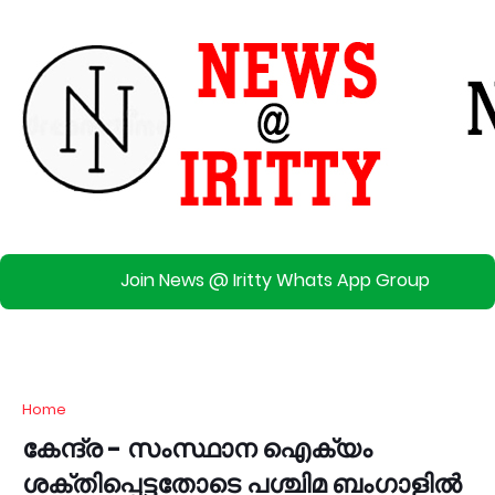
Join News @ Iritty Whats App Group
Home
കേന്ദ്ര - സംസ്ഥാന ഐക്യം
ശക്തിപ്പെട്ടതോടെ പശ്ചിമ ബംഗാളിൽ