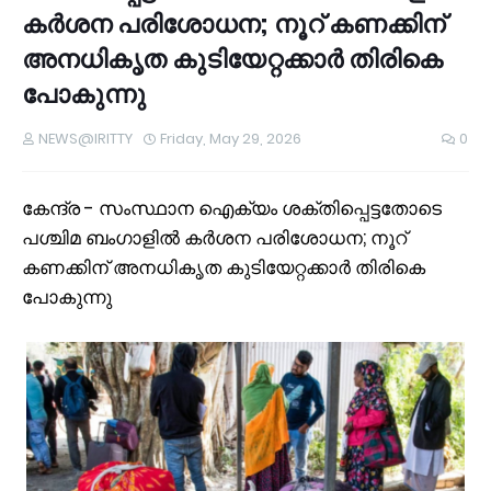
കർശന പരിശോധന; നൂറ് കണക്കിന്
അനധികൃത കുടിയേറ്റക്കാർ തിരികെ
പോകുന്നു
NEWS@IRITTY
Friday, May 29, 2026
0
കേന്ദ്ര - സംസ്ഥാന ഐക്യം ശക്തിപ്പെട്ടതോടെ
പശ്ചിമ ബംഗാളിൽ കർശന പരിശോധന; നൂറ്
കണക്കിന് അനധികൃത കുടിയേറ്റക്കാർ തിരികെ
പോകുന്നു