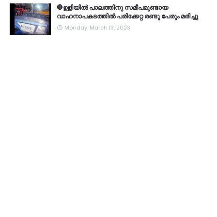
🛑ഉളിയിൽ പാലത്തിനു സമീപമുണ്ടായ
വാഹനാപകടത്തിൽ പരിക്കേറ്റ രണ്ടു പേരും മരിച്ചു
Monday, March 13, 2023