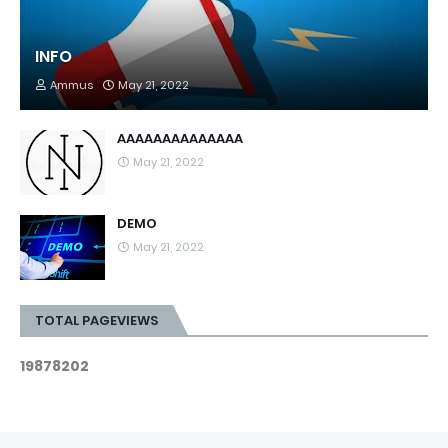
INFO
Ammus
May 21, 2022
AAAAAAAAAAAAAA
May 21, 2022
DEMO
May 21, 2022
TOTAL PAGEVIEWS
1
9
8
7
8
2
0
2