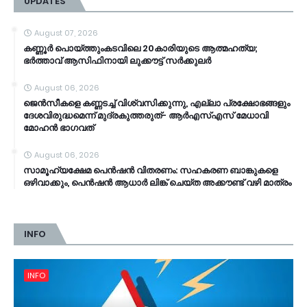
UPDATES
August 07, 2026
കണ്ണൂർ പൊയ്ത്തുംകടവിലെ 20കാരിയുടെ ആത്മഹത്യ;
ഭർത്താവ് ആസിഫിനായി ലുക്കൗട്ട് സർക്കുലർ
August 06, 2026
ജെൻസീകളെ കണ്ണടച്ച് വിശ്വസിക്കുന്നു, എല്ലാ പ്രക്ഷോഭങ്ങളും
ദേശവിരുദ്ധമെന്ന് മുദ്രകുത്തരുത്- ആർഎസ്എസ് മേധാവി
മോഹൻ ഭാ​ഗവത്
August 06, 2026
സാമൂ​ഹ്യക്ഷേമ പെൻഷൻ വിതരണം: സഹകരണ ബാങ്കുകളെ
ഒഴിവാക്കും, പെൻഷൻ ആധാർ‌ ലിങ്ക് ചെയ്ത അക്കൗണ്ട് വഴി മാത്രം
INFO
INFO