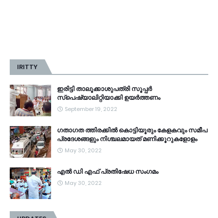
IRITTY
ഇരിട്ടി താലൂക്കാശുപത്രി സൂപ്പർ
സ്‌പെഷ്യാലിറ്റിയാക്കി ഉയർത്തണം
September 19, 2022
ഗതാഗത ത്തിരക്കിൽ കൊട്ടിയൂരും കേളകവും സമീപ
പ്രദേശങ്ങളും നിശ്ചലമായത് മണിക്കൂറുകളോളം
May 30, 2022
എൽ ഡി എഫ് പ്രതിഷേധ സംഗമം
May 30, 2022