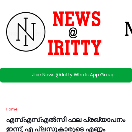
Join News @ Iritty Whats App Group
Home
എസ്എസ്എൽസി ഫല പ്രഖ്യാപനം
ഇന്ന്, എ പ്ലസുകാരുടെ എണ്ണം