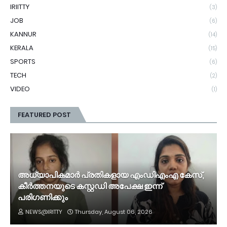
IRIITTY
(3)
JOB
(6)
KANNUR
(14)
KERALA
(15)
SPORTS
(6)
TECH
(2)
VIDEO
(1)
FEATURED POST
അധ്യാപികമാർ പ്രതികളായ എംഡിഎംഎ കേസ്,
കീർത്തനയുടെ കസ്റ്റഡി അപേക്ഷ ഇന്ന്
പരിഗണിക്കും
NEWS@IRITTY
Thursday, August 06, 2026