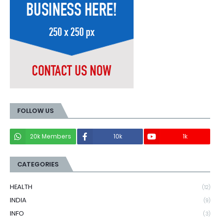
FOLLOW US
20k Members
10k
1k
CATEGORIES
HEALTH
(12)
INDIA
(9)
INFO
(3)