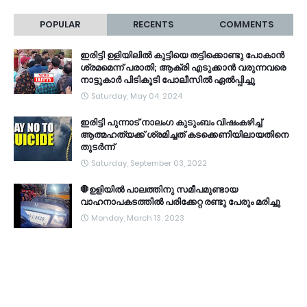
POPULAR
RECENTS
COMMENTS
ഇരിട്ടി ഉളിയിലിൽ കുട്ടിയെ തട്ടിക്കൊണ്ടു പോകാൻ
ശ്രമമെന്ന് പരാതി; ആക്രി എടുക്കാൻ വരുന്നവരെ
നാട്ടുകാർ പിടികൂടി പോലീസിൽ ഏൽപ്പിച്ചു
Saturday, May 04, 2024
ഇരിട്ടി പുന്നാട് നാലംഗ കുടുംബം വിഷംകഴിച്ച്‌
ആത്മഹത്യക്ക് ശ്രമിച്ചത് കടക്കെണിയിലായതിനെ
തുടർന്ന്
Saturday, September 03, 2022
🛑ഉളിയിൽ പാലത്തിനു സമീപമുണ്ടായ
വാഹനാപകടത്തിൽ പരിക്കേറ്റ രണ്ടു പേരും മരിച്ചു
Monday, March 13, 2023