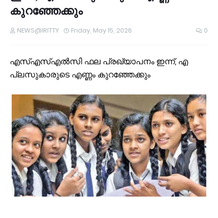
കുറഞ്ഞേക്കും
NEWS@IRITTY
Friday, May 15, 2026
0
എസ്എസ്എൽസി ഫല പ്രഖ്യാപനം ഇന്ന്, എ
പ്ലസുകാരുടെ എണ്ണം കുറഞ്ഞേക്കും