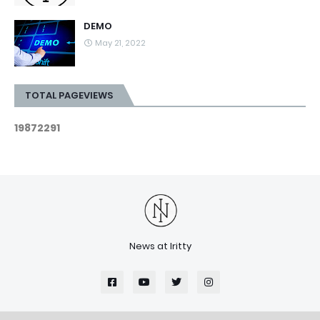
DEMO
May 21, 2022
TOTAL PAGEVIEWS
1
9
8
7
2
2
9
1
News at Iritty