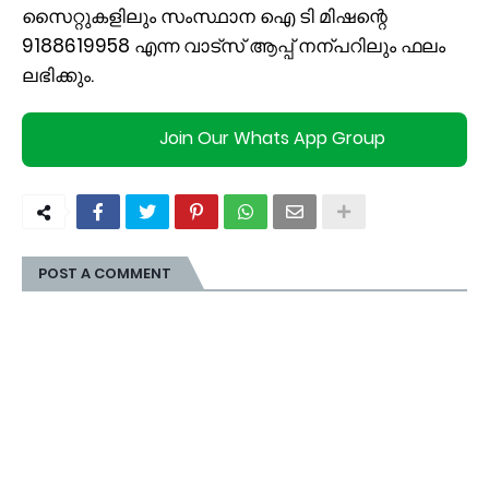
സൈറ്റുകളിലും സംസ്ഥാന ഐ ടി മിഷന്റെ
9188619958 എന്ന വാട്സ് ആപ്പ് നന്പറിലും ഫലം
ലഭിക്കും.
Join Our Whats App Group
POST A COMMENT