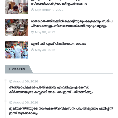
സ്‌പെഷ്യാലിറ്റിയാക്കി ഉയർത്തണം
September 19, 2022
ഗതാഗത ത്തിരക്കിൽ കൊട്ടിയൂരും കേളകവും സമീപ
പ്രദേശങ്ങളും നിശ്ചലമായത് മണിക്കൂറുകളോളം
May 30, 2022
എൽ ഡി എഫ് പ്രതിഷേധ സംഗമം
May 30, 2022
UPDATES
August 06, 2026
അധ്യാപികമാർ പ്രതികളായ എംഡിഎംഎ കേസ്,
കീർത്തനയുടെ കസ്റ്റഡി അപേക്ഷ ഇന്ന് പരിഗണിക്കും
August 06, 2026
മുഖ്യമന്ത്രിയുടെ സംരംഭകത്വ വികസന പദ്ധതി മൂന്നാം പതിപ്പിന്
ഇന്ന് തുടക്കമാകും