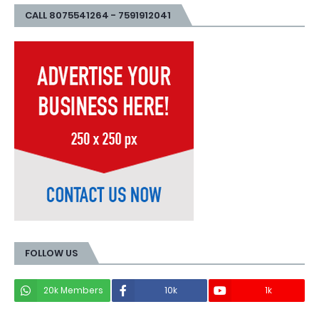
CALL 8075541264 - 7591912041
FOLLOW US
20k Members
10k
1k