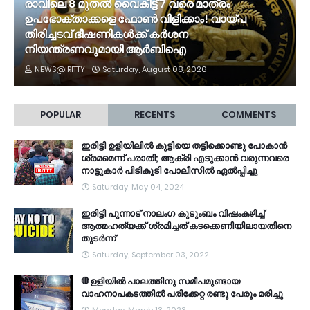
രാവിലെ 8 മുതൽ വൈകീട്ട് 7 വരെ മാത്രം
ഉപഭോക്താക്കളെ ഫോൺ വിളിക്കാം! വായ്പ
തിരിച്ചടവ് ഭീഷണികൾക്ക് കർശന
നിയന്ത്രണവുമായി ആർബിഐ
NEWS@IRITTY
Saturday, August 08, 2026
POPULAR
RECENTS
COMMENTS
ഇരിട്ടി ഉളിയിലിൽ കുട്ടിയെ തട്ടിക്കൊണ്ടു പോകാൻ
ശ്രമമെന്ന് പരാതി; ആക്രി എടുക്കാൻ വരുന്നവരെ
നാട്ടുകാർ പിടികൂടി പോലീസിൽ ഏൽപ്പിച്ചു
Saturday, May 04, 2024
ഇരിട്ടി പുന്നാട് നാലംഗ കുടുംബം വിഷംകഴിച്ച്‌
ആത്മഹത്യക്ക് ശ്രമിച്ചത് കടക്കെണിയിലായതിനെ
തുടർന്ന്
Saturday, September 03, 2022
🛑ഉളിയിൽ പാലത്തിനു സമീപമുണ്ടായ
വാഹനാപകടത്തിൽ പരിക്കേറ്റ രണ്ടു പേരും മരിച്ചു
Monday, March 13, 2023