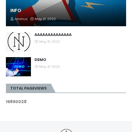
INFO
Ammus
May 21, 2022
AAAAAAAAAAAAAA
May 21, 2022
DEMO
May 21, 2022
TOTAL PAGEVIEWS
1
9
8
9
0
0
2
8