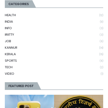
CATEGORIES
HEALTH
(12)
INDIA
(9)
INFO
(3)
IRIITTY
(3)
JOB
(6)
KANNUR
(14)
KERALA
(15)
SPORTS
(6)
TECH
(2)
VIDEO
(1)
FEATURED POST