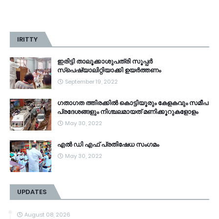
IRITTY
ഇരിട്ടി താലൂക്കാശുപത്രി സൂപ്പർ
സ്‌പെഷ്യാലിറ്റിയാക്കി ഉയർത്തണം
September 19, 2022
ഗതാഗത ത്തിരക്കിൽ കൊട്ടിയൂരും കേളകവും സമീപ
പ്രദേശങ്ങളും നിശ്ചലമായത് മണിക്കൂറുകളോളം
May 30, 2022
എൽ ഡി എഫ് പ്രതിഷേധ സംഗമം
May 30, 2022
UPDATES
August 08, 2026