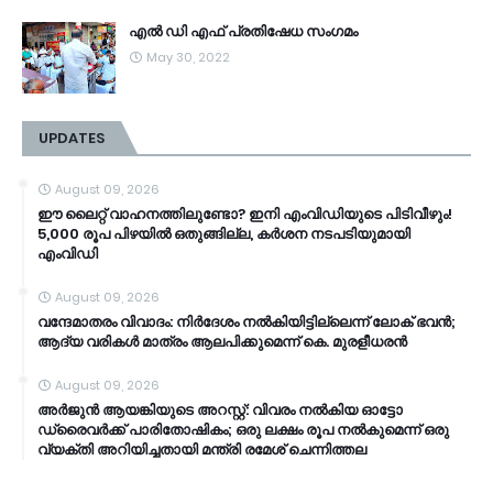
എൽ ഡി എഫ് പ്രതിഷേധ സംഗമം
May 30, 2022
UPDATES
August 09, 2026
ഈ ലൈറ്റ് വാഹനത്തിലുണ്ടോ? ഇനി എംവിഡിയുടെ പിടിവീഴും!
5,000 രൂപ പിഴയിൽ ഒതുങ്ങില്ല, കർശന നടപടിയുമായി
എംവിഡി
August 09, 2026
വ​ന്ദേ​മാ​ത​രം വി​വാ​ദം: നി​ർ​ദേ​ശം ന​ൽ​കി​യി​ട്ടി​ല്ലെ​ന്ന് ലോ​ക് ഭ​വ​ൻ;
ആ​ദ്യ വ​രി​ക​ൾ മാ​ത്രം ആ​ല​പി​ക്കു​മെ​ന്ന് കെ. ​മു​ര​ളീ​ധ​ര​ൻ
August 09, 2026
അർജുൻ ആയങ്കിയുടെ അറസ്റ്റ്: വിവരം നൽകിയ ഓട്ടോ
ഡ്രൈവർക്ക് പാരിതോഷികം; ഒരു ലക്ഷം രൂപ നൽകുമെന്ന് ഒരു
വ്യക്തി അറിയിച്ചതായി മന്ത്രി രമേശ് ചെന്നിത്തല