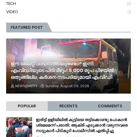
TECH
(2)
VIDEO
(1)
FEATURED POST
ഈ ലൈറ്റ് വാഹനത്തിലുണ്ടോ? ഇനി
എംവിഡിയുടെ പിടിവീഴും! 5,000 രൂപ പിഴയിൽ
ഒതുങ്ങില്ല, കർശന നടപടിയുമായി എംവിഡി
NEWS@IRITTY
Sunday, August 09, 2026
POPULAR
RECENTS
COMMENTS
ഇരിട്ടി ഉളിയിലിൽ കുട്ടിയെ തട്ടിക്കൊണ്ടു പോകാൻ
ശ്രമമെന്ന് പരാതി; ആക്രി എടുക്കാൻ വരുന്നവരെ
നാട്ടുകാർ പിടികൂടി പോലീസിൽ ഏൽപ്പിച്ചു