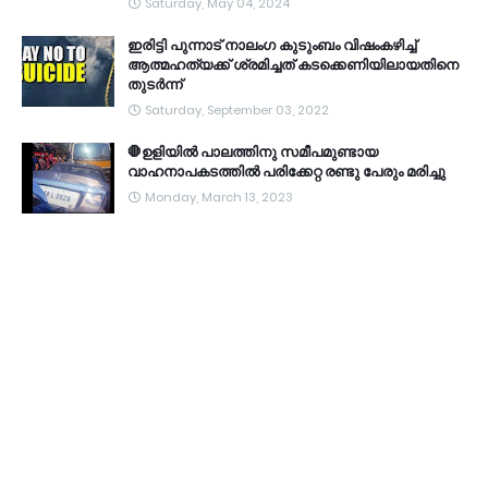
Saturday, May 04, 2024
ഇരിട്ടി പുന്നാട് നാലംഗ കുടുംബം വിഷംകഴിച്ച്‌
ആത്മഹത്യക്ക് ശ്രമിച്ചത് കടക്കെണിയിലായതിനെ
തുടർന്ന്
Saturday, September 03, 2022
🛑ഉളിയിൽ പാലത്തിനു സമീപമുണ്ടായ
വാഹനാപകടത്തിൽ പരിക്കേറ്റ രണ്ടു പേരും മരിച്ചു
Monday, March 13, 2023