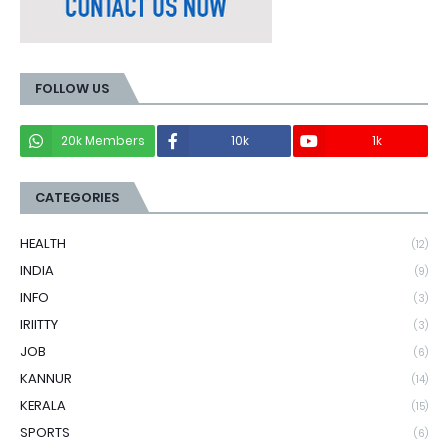
FOLLOW US
20k Members
10k
1k
CATEGORIES
HEALTH
(12)
INDIA
(9)
INFO
(3)
IRIITTY
(3)
JOB
(6)
KANNUR
(14)
KERALA
(15)
SPORTS
(6)