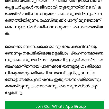
അ​തേ​സ​മ​യം മു​ഖ്യ​മ​ന്ത്രി നി​ർ​ണ​യ​വു​മാ​യി ബ​ന്ധ​
പ്പെ​ട്ട ച​ർ​ച്ച​ക​ൾ സ​ജീ​വ​മാ​യി തു​ട​രു​ന്ന​തി​നി​ടെ വി​ഷ​
യ​ത്തി​ൽ പ​രി​ഹാ​സ​വു​മാ​യി കെ. ​സു​രേ​ന്ദ്ര​നും രം​ഗ​
ത്തെ​ത്തി​യി​രു​ന്നു. ഫേ​സ്ബു​ക്ക് പോ​സ്റ്റി​ലൂ​ടെ​യാ​ണ്
കെ. ​സു​രേ​ന്ദ്ര​ൻ പ​രി​ഹാ​സ​വു​മാ​യി രം​ഗ​ത്തെ​ത്തി​യ​
ത്.
ഹൈ​ക്ക​മാ​ൻ​ഡൊ​ക്കെ വെ​റും ലോ ​ക​മാ​ൻ​ഡ് ആ​
ണെ​ന്നും ന​ട​പ​ടി​ക്ര​മ​ങ്ങ​ളെ​ല്ലാം പ്ര​ഹ​സ​ന​മാ​ണെ​
ന്നും കെ. ​സു​രേ​ന്ദ്ര​ൻ ആ​രോ​പി​ച്ചു. മു​ഖ്യ​മ​ന്ത്രി​യെ
ബ​ഹു​മാ​ന്യ​നാ​യ പാ​ണ​ക്കാ​ട് ത​ങ്ങ​ള​ദ്ദേ​ഹം തീ​രു​മാ​
നി​ക്കു​മെ​ന്നും ബി​ജെ​പി നേ​താ​വ് കു​റി​ച്ചു. ഇ​നി​യ​
ങ്ങോ​ട്ട് അ​ഞ്ചു​വ​ർ​ഷ​വും ഇ​തു ത​ന്നെ ഗ​തി​യെ​ന്നും
കാ​ത്തി​രു​ന്നു കാ​ണാ​മെ​ന്നും കെ.​സു​രേ​ന്ദ്ര​ൻ കൂ​ട്ടി​
ച്ചേ​ർ​ത്തു.
Join Our Whats App Group