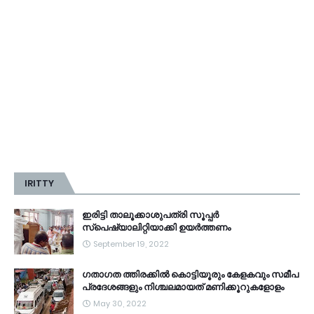
IRITTY
ഇരിട്ടി താലൂക്കാശുപത്രി സൂപ്പർ
സ്‌പെഷ്യാലിറ്റിയാക്കി ഉയർത്തണം
September 19, 2022
ഗതാഗത ത്തിരക്കിൽ കൊട്ടിയൂരും കേളകവും സമീപ
പ്രദേശങ്ങളും നിശ്ചലമായത് മണിക്കൂറുകളോളം
May 30, 2022