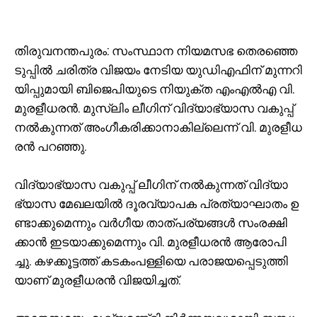
തി​രു​വ​ന​ന്ത​പു​രം: സം​സ്ഥാ​ന നി​യ​മ​സ​ഭ തെ​ര​ഞ്ഞെ​
ടു​പ്പി​ൽ ച​രി​ത്ര വി​ജ​യം നേ​ടി​യ യു​ഡി​എ​ഫി​ന് മു​ന്ന​റി​
യി​പ്പു​മാ​യി ബി​ജെ​പി​യു​ടെ നി​യു​ക്ത എം​എ​ൽ​എ വി. ​
മു​ര​ളീ​ധ​ര​ൻ. മു​സ്‌​ലിം ലീ​ഗി​ന് വി​ദ്യാ​ഭ്യാ​സ വ​കു​പ്പ്
ന​ൽ​കു​ന്ന​ത് അം​ഗീ​ക​രി​ക്കാ​നാ​കി​ല്ലെ​ന്ന് വി. ​മു​ര​ളീ​ധ​
ര​ൻ പ​റ​ഞ്ഞു.
വി​ദ്യാ​ഭ്യാ​സ വ​കു​പ്പ് ലീ​ഗി​ന് ന​ൽ​കു​ന്ന​ത് വി​ദ്യാ​
ഭ്യാ​സ മേ​ഖ​ല​യി​ൽ ദൂ​ര​വ്യാ​പ​ക പ്ര​ത്യാ​ഘാ​തം ഉ​
ണ്ടാ​ക്കു​മെ​ന്നും വ​ർ​ഗീ​യ താ​ത്പ​ര്യ​ങ്ങ​ൾ സം​ര​ക്ഷി​
ക്കാ​ൻ ഇ​ട​യാ​ക്കു​മെ​ന്നും വി. ​മു​ര​ളീ​ധ​ര​ൻ ആ​രോ​പി​
ച്ചു. ക​ഴ​ക്കൂ​ട്ട​ത്ത് ക​ട​കം​പ​ള്ളി​യെ പ​രാ​ജ​യ​പ്പെ​ടു​ത്തി​
യാ​ണ് മു​ര​ളീ​ധ​ര​ൻ വി​ജ​യി​ച്ച​ത്.