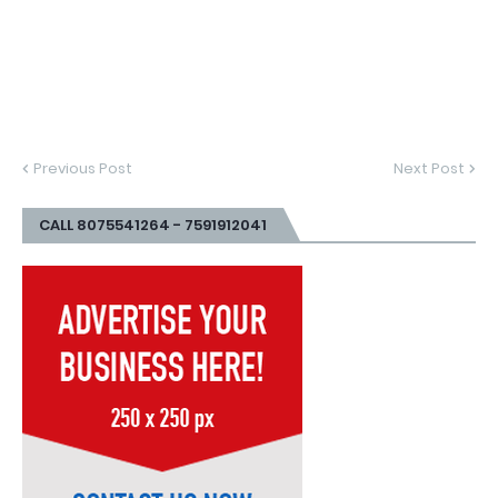
Previous Post
Next Post
CALL 8075541264 - 7591912041