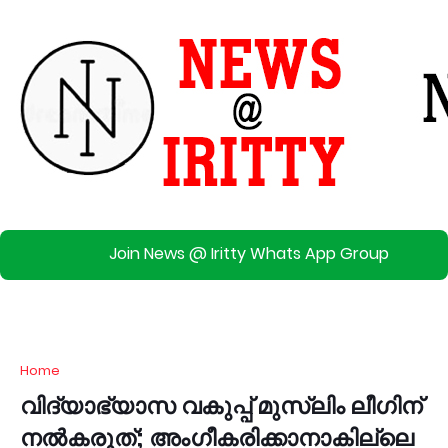
Join News @ Iritty Whats App Group
Home
വി​ദ്യാ​ഭ്യാ​സ വ​കു​പ്പ് മു​സ്‌​ലിം ലീ​ഗി​ന്
ന​ൽ​ക​രു​ത്; അം​ഗീ​ക​രി​ക്കാ​നാ​കി​ല്ലെ​