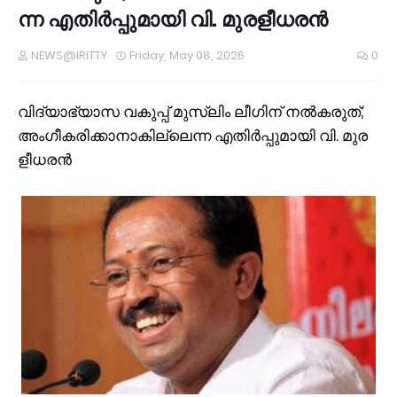
ന്ന എ​തി​ർ​പ്പു​മാ​യി വി. ​മു​ര​ളീ​ധ​ര​ൻ
NEWS@IRITTY
Friday, May 08, 2026
0
വി​ദ്യാ​ഭ്യാ​സ വ​കു​പ്പ് മു​സ്‌​ലിം ലീ​ഗി​ന് ന​ൽ​ക​രു​ത്;
അം​ഗീ​ക​രി​ക്കാ​നാ​കി​ല്ലെ​ന്ന എ​തി​ർ​പ്പു​മാ​യി വി. ​മു​ര​
ളീ​ധ​ര​ൻ