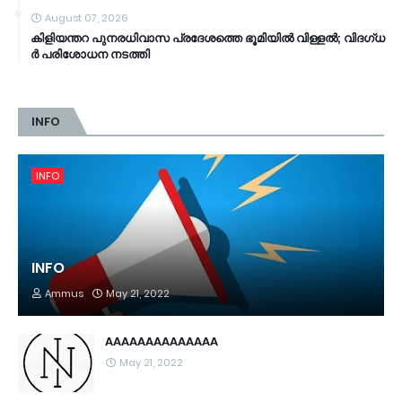
August 07, 2026
കി​ളി​യ​ന്ത​റ പു​ന​ര​ധി​വാ​സ പ്രദേശത്തെ ഭൂ​മി​യി​ൽ വി​ള്ള​ൽ; വി​ദ​ഗ്ധ​
ർ പ​രി​ശോ​ധ​ന ന​ട​ത്തി
INFO
INFO
INFO
Ammus
May 21, 2022
AAAAAAAAAAAAAA
May 21, 2022