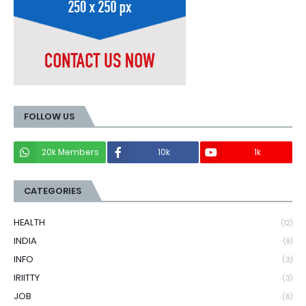
FOLLOW US
20k Members
10k
1k
CATEGORIES
HEALTH
(12)
INDIA
(9)
INFO
(3)
IRIITTY
(3)
JOB
(6)