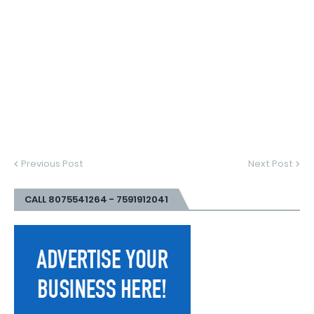
Previous Post
Next Post
CALL 8075541264 - 7591912041