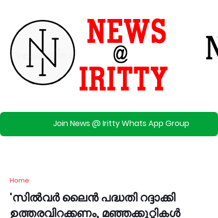
Join News @ Iritty Whats App Group
Home
'സിൽവർ ലൈൻ പദ്ധതി റദ്ദാക്കി
ഉത്തരവിറക്കണം, മഞ്ഞക്കുറ്റികൾ