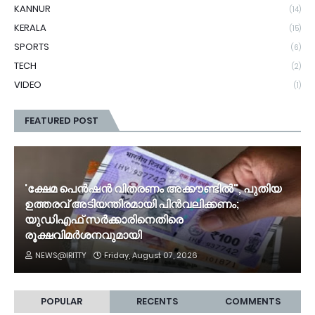
KANNUR
(14)
KERALA
(15)
SPORTS
(6)
TECH
(2)
VIDEO
(1)
FEATURED POST
'ക്ഷേമ പെൻഷൻ വിതരണം അക്കൗണ്ടിൽ", പുതിയ
ഉത്തരവ് അടിയന്തിരമായി പിൻവലിക്കണം;
യുഡിഎഫ് സർക്കാരിനെതിരെ
രൂക്ഷവിമർശനവുമായി
NEWS@IRITTY
Friday, August 07, 2026
POPULAR
RECENTS
COMMENTS