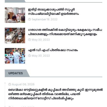
ഇരിട്ടി താലൂക്കാശുപത്രി സൂപ്പർ
സ്‌പെഷ്യാലിറ്റിയാക്കി ഉയർത്തണം
September 19, 2022
ഗതാഗത ത്തിരക്കിൽ കൊട്ടിയൂരും കേളകവും സമീപ
പ്രദേശങ്ങളും നിശ്ചലമായത് മണിക്കൂറുകളോളം
May 30, 2022
എൽ ഡി എഫ് പ്രതിഷേധ സംഗമം
May 30, 2022
UPDATES
August 06, 2026
ബെവ്‌കോ ഔട്ട്‌ലെറ്റുകളില്‍ കുപ്പികള്‍ അടിഞ്ഞു കൂടി: ഇന്നുമുതല്‍
ഒഴിഞ്ഞ മദ്യക്കുപ്പികള്‍ തിരികെ വാങ്ങില്ല, പദ്ധതി
നിര്‍ത്തലാക്കിയെന്ന് നോട്ടീസ് പ്രദര്‍ശിപ്പിക്കും