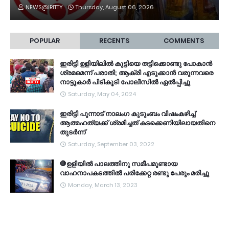
NEWS@IRITTY
Thursday, August 06, 2026
POPULAR
RECENTS
COMMENTS
ഇരിട്ടി ഉളിയിലിൽ കുട്ടിയെ തട്ടിക്കൊണ്ടു പോകാൻ
ശ്രമമെന്ന് പരാതി; ആക്രി എടുക്കാൻ വരുന്നവരെ
നാട്ടുകാർ പിടികൂടി പോലീസിൽ ഏൽപ്പിച്ചു
Saturday, May 04, 2024
ഇരിട്ടി പുന്നാട് നാലംഗ കുടുംബം വിഷംകഴിച്ച്‌
ആത്മഹത്യക്ക് ശ്രമിച്ചത് കടക്കെണിയിലായതിനെ
തുടർന്ന്
Saturday, September 03, 2022
🛑ഉളിയിൽ പാലത്തിനു സമീപമുണ്ടായ
വാഹനാപകടത്തിൽ പരിക്കേറ്റ രണ്ടു പേരും മരിച്ചു
Monday, March 13, 2023