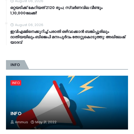
August 06, 2026
ഒറ്റയടിക്ക് കേറിയത് 2120 രൂപ; സ്വര്‍ണവില വീണ്ടും
1,10,000ലേക്ക്!
August 06, 2026
ഇവിഎമ്മിനെക്കുറിച്ച്‌ പരാതി ഒഴിവാക്കാന്‍ ബങ്കിപ്പൂരിലും
ദാതിയയിലും ബിജെപി മനഃപൂര്‍വം തോറ്റുകൊടുത്തു: അഖിലേഷ്
യാദവ്‌
INFO
INFO
INFO
Ammus
May 21, 2022