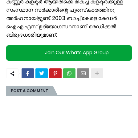
കണ്ണൂർ കളക്ടർ ആയിരിക്കെ മികച്ച കളക്ടർക്കുള്ള
സംസ്ഥാന സർക്കാരിന്റെ പുരസ്‌കാരത്തിനു
അർഹനായിട്ടുണ്ട്. 2003 ബാച്ച്‌ കേരള കേഡർ
ഐ.എ.എസ് ഉദ്യോഗസ്ഥനാണ്. മെഡിക്കല്‍
ബിരുദധാരിയുമാണ്.
Join Our Whats App Group
POST A COMMENT