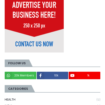
FOLLOW US
20k Members
10k
1k
CATEGORIES
HEALTH
(12)