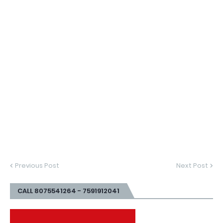
Previous Post
Next Post
CALL 8075541264 - 7591912041