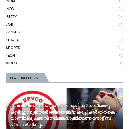
INDIA
(9)
INFO
(3)
IRIITTY
(3)
JOB
(6)
KANNUR
(14)
KERALA
(15)
SPORTS
(6)
TECH
(2)
VIDEO
(1)
FEATURED POST
ബെവ്‌കോ ഔട്ട്‌ലെറ്റുകളില്‍ കുപ്പികള്‍ അടിഞ്ഞു
കൂടി: ഇന്നുമുതല്‍ ഒഴിഞ്ഞ മദ്യക്കുപ്പികള്‍ തിരികെ
വാങ്ങില്ല, പദ്ധതി നിര്‍ത്തലാക്കിയെന്ന് നോട്ടീസ്
പ്രദര്‍ശിപ്പിക്കും