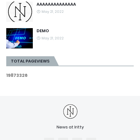
AAAAAAAAAAAAAA
May 21, 2022
DEMO
May 21, 2022
TOTAL PAGEVIEWS
1
9
8
7
3
3
2
6
News at Iritty