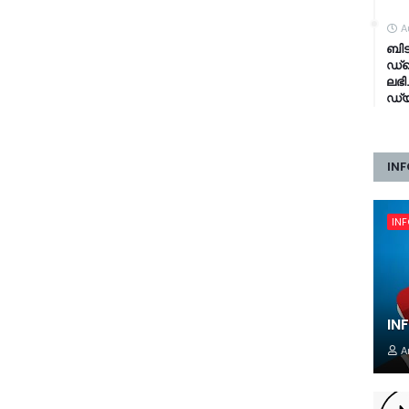
A
ബി
ഡ്ര
ലഭി
ഡ്യ
INF
IN
IN
A