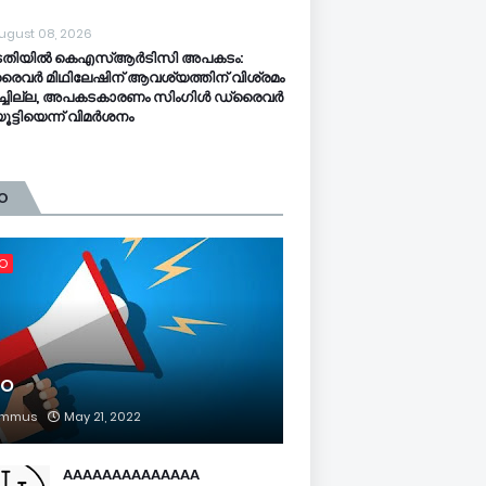
ugust 08, 2026
ടതിയിൽ കെഎസ്ആർടിസി അപകടം:
ൈവർ മിഥിലേഷിന് ആവശ്യത്തിന് വിശ്രമം
ച്ചില്ല, അപകടകാരണം സിംഗിൾ ഡ്രൈവർ
ൂട്ടിയെന്ന് വിമർശനം
O
FO
FO
mmus
May 21, 2022
AAAAAAAAAAAAAA