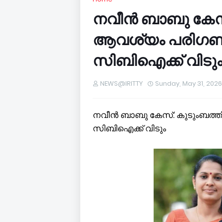
നവീൻ ബാബു കേസ്
ആവശ്യം പരി​ഗണ
സിബിഐക്ക് വിടു
NEWS@IRITTY
Sunday, May 31, 2026
നവീൻ ബാബു കേസ്: കുടുംബത്ത
സിബിഐക്ക് വിടും