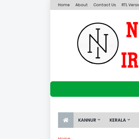
Home
About
Contact Us
RTL Vers
KANNUR
KERALA
Home