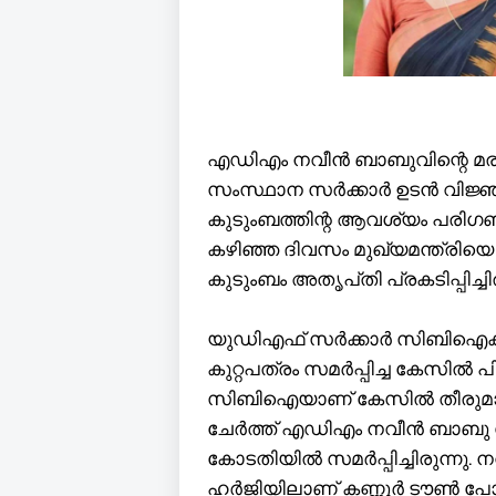
എഡിഎം നവീൻ ബാബുവിന്റെ മര
സംസ്ഥാന സർക്കാർ ഉടൻ വിജ്ഞ
കുടുംബത്തിന്റ ആവശ്യം പരിഗണി
കഴിഞ്ഞ ദിവസം മുഖ്യമന്ത്രിയ
കുടുംബം അതൃപ്‌തി പ്രകടിപ്പിച്ചിര
യുഡിഎഫ് സർക്കാർ സിബിഐക്ക്
കുറ്റപത്രം സമർപ്പിച്ച കേസിൽ പ
സിബിഐയാണ് കേസിൽ തീരുമാനമെ
ചേർത്ത് എഡിഎം നവീൻ ബാബു ക
കോടതിയിൽ സമർപ്പിച്ചിരുന്നു.
ഹർജിയിലാണ് കണ്ണൂർ ടൗൺ പോ