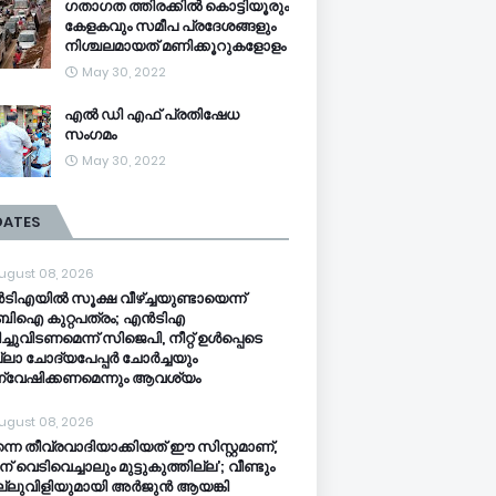
ഗതാഗത ത്തിരക്കിൽ കൊട്ടിയൂരും
കേളകവും സമീപ പ്രദേശങ്ങളും
നിശ്ചലമായത് മണിക്കൂറുകളോളം
May 30, 2022
എൽ ഡി എഫ് പ്രതിഷേധ
സംഗമം
May 30, 2022
DATES
ugust 08, 2026
ിഎയിൽ സൂക്ഷ വീഴ്ച്ചയുണ്ടായെന്ന്
ബിഐ കുറ്റപത്രം; എൻടിഎ
ച്ചുവിടണമെന്ന് സിജെപി, നീറ്റ് ഉൾപ്പെടെ
ലാ ചോദ്യപേപ്പർ ചോർച്ചയും
വേഷിക്കണമെന്നും ആവശ്യം
ugust 08, 2026
്നെ തീവ്രവാദിയാക്കിയത് ഈ സിസ്റ്റമാണ്,
ടിന് വെടിവെച്ചാലും മുട്ടുകുത്തില്ല’; വീണ്ടും
്ലുവിളിയുമായി അർജുൻ ആയങ്കി