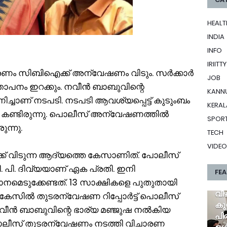
HEALT
INDIA
INFO
IRIITTY
ണം സിബിഐക്ക് അന്വേഷണം വിടും. സർക്കാർ
JOB
ാപനം ഇറക്കും. നവീൻ ബാബുവിന്റെ
KANN
ച്ചാണ് നടപടി. നടപടി ആവശ്യപ്പെട്ട് കുടുംബം
KERAL
െ കണ്ടിരുന്നു. പൊലീസ് അന്വേഷണത്തിൽ
SPOR
ുന്നു.
TECH
VIDEO
 വിടുന്ന ആദ്യത്തെ കേസാണിത്. പോലീസ്
ി. പി. ദിവ്യയാണ് ഏക പ്രതി. ഇനി
FE
ടുക്കേണ്ടത്. 13 സാക്ഷികളെ പുതുതായി
എൻ
വീ
േസിൽ തുടരന്വേഷണ റിപ്പോർട്ട് പൊലീസ്
കു
 നവീൻ ബാബുവിന്റെ ഭാര്യ മഞ്ജുഷ നൽകിയ
പിര
ലീസ് തുടരന്വേഷണം നടത്തി വിചാരണ