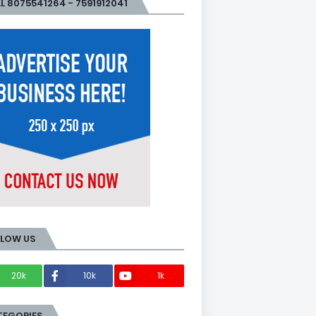
L 8075541264 - 7591912041
LLOW US
20k
10k
1k
Members
TEGORIES