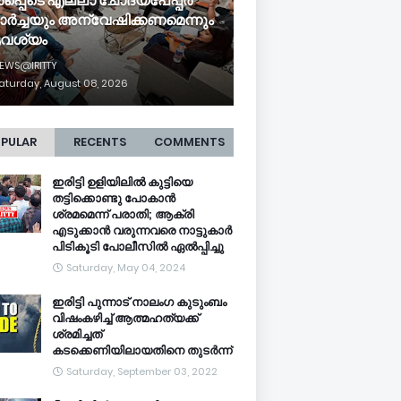
പ്പെടെ എല്ലാ ചോദ്യപേപ്പർ
ർച്ചയും അന്വേഷിക്കണമെന്നും
വശ്യം
EWS@IRITTY
aturday, August 08, 2026
PULAR
RECENTS
COMMENTS
ഇരിട്ടി ഉളിയിലിൽ കുട്ടിയെ
തട്ടിക്കൊണ്ടു പോകാൻ
ശ്രമമെന്ന് പരാതി; ആക്രി
എടുക്കാൻ വരുന്നവരെ നാട്ടുകാർ
പിടികൂടി പോലീസിൽ ഏൽപ്പിച്ചു
Saturday, May 04, 2024
ഇരിട്ടി പുന്നാട് നാലംഗ കുടുംബം
വിഷംകഴിച്ച്‌ ആത്മഹത്യക്ക്
ശ്രമിച്ചത്
കടക്കെണിയിലായതിനെ തുടർന്ന്
Saturday, September 03, 2022