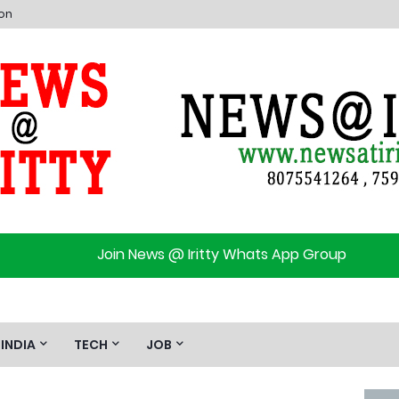
ion
Join News @ Iritty Whats App Group
INDIA
TECH
JOB