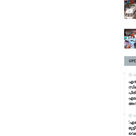
UP
A
എൻട
സി
പിരി
എല്
അന്
A
‘എന
മുട്
വെല