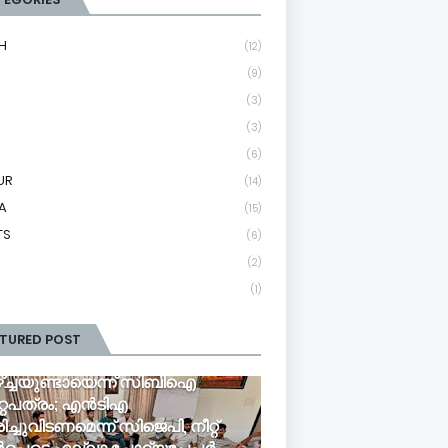
H
(12)
(9)
(3)
(3)
(6)
UR
(14)
A
(15)
TS
(6)
(2)
(1)
ATURED POST
ടിഎയിൽ സൂക്ഷ
ഴ്ച്ചയുണ്ടായെന്ന് സിബിഐ
റ്റപത്രം; എൻടിഎ
ിച്ചുവിടണമെന്ന് സിജെപി, നീറ്റ്