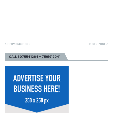
Previous Post
Next Post
CALL 8075541264 - 7591912041