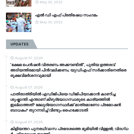
May 30, 2022
എൽ ഡി എഫ് പ്രതിഷേധ സംഗമം
May 30, 2022
UPDATES
August 07, 2026
'ക്ഷേമ പെൻഷൻ വിതരണം അക്കൗണ്ടിൽ", പുതിയ ഉത്തരവ്
അടിയന്തിരമായി പിൻവലിക്കണം; യുഡിഎഫ് സർക്കാരിനെതിരെ
രൂക്ഷവിമർശനവുമായി
August 07, 2026
പാതിരാത്രിയിൽ എഡിജിപിയെ ഡിജിപിയാക്കാൻ കാണിച്ച
ശുഷ്കാന്തി എന്താണ് കീഴുദ്യോഗസ്ഥരുടെ കാര്യത്തിൽ
ഇല്ലാത്തത്? മേലുദ്യോഗസ്ഥർക്ക് മാത്രമാണോ പ്രമോഷൻ
ബാധകം? തുറന്നടിച്ച് വീണ്ടും ഹൈക്കോടതി
August 07, 2026
കി​ളി​യ​ന്ത​റ പു​ന​ര​ധി​വാ​സ പ്രദേശത്തെ ഭൂ​മി​യി​ൽ വി​ള്ള​ൽ; വി​ദ​ഗ്ധ​