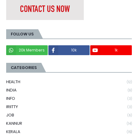
FOLLOW US
20k Members
10k
1k
CATEGORIES
HEALTH
(12)
INDIA
(9)
INFO
(3)
IRIITTY
(3)
JOB
(6)
KANNUR
(14)
KERALA
(15)