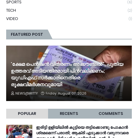
SPORTS
(6)
TECH
(2)
VIDEO
(1)
FEATURED POST
'ക്ഷേമ പെൻഷൻ വിതരണം അക്കൗണ്ടിൽ", പുതിയ
ഉത്തരവ് അടിയന്തിരമായി പിൻവലിക്കണം;
യുഡിഎഫ് സർക്കാരിനെതിരെ
രൂക്ഷവിമർശനവുമായി
NEWS@IRITTY
Friday, August 07, 2026
POPULAR
RECENTS
COMMENTS
ഇരിട്ടി ഉളിയിലിൽ കുട്ടിയെ തട്ടിക്കൊണ്ടു പോകാൻ
ശ്രമമെന്ന് പരാതി; ആക്രി എടുക്കാൻ വരുന്നവരെ