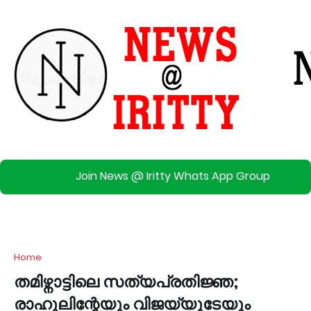
Join News @ Iritty Whats App Group
Home
തമിഴ്നാട്ടിലെ സത്യപ്രതിജ്ഞ;
രാഹുലിന്റേയും വിജയ്‍യുടേയും