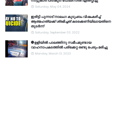
നാട്ടുകാർ പിടികൂടി പോലീസിൽ ഏൽപ്പിച്ചു
Saturday, May 04, 2024
ഇരിട്ടി പുന്നാട് നാലംഗ കുടുംബം വിഷംകഴിച്ച്‌
ആത്മഹത്യക്ക് ശ്രമിച്ചത് കടക്കെണിയിലായതിനെ
തുടർന്ന്
Saturday, September 03, 2022
🛑ഉളിയിൽ പാലത്തിനു സമീപമുണ്ടായ
വാഹനാപകടത്തിൽ പരിക്കേറ്റ രണ്ടു പേരും മരിച്ചു
Monday, March 13, 2023