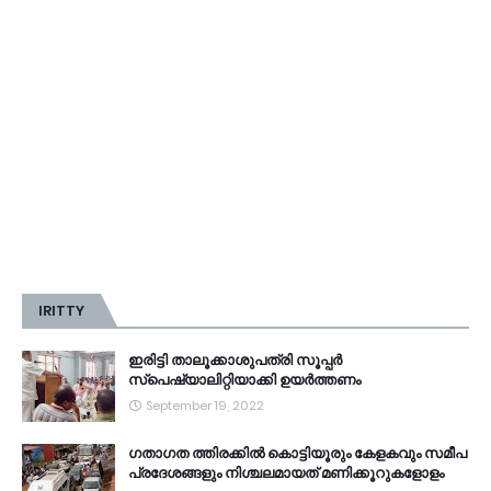
IRITTY
ഇരിട്ടി താലൂക്കാശുപത്രി സൂപ്പർ
സ്‌പെഷ്യാലിറ്റിയാക്കി ഉയർത്തണം
September 19, 2022
ഗതാഗത ത്തിരക്കിൽ കൊട്ടിയൂരും കേളകവും സമീപ
പ്രദേശങ്ങളും നിശ്ചലമായത് മണിക്കൂറുകളോളം