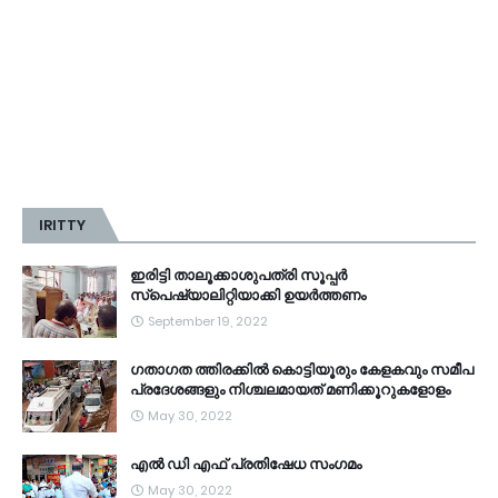
IRITTY
ഇരിട്ടി താലൂക്കാശുപത്രി സൂപ്പർ
സ്‌പെഷ്യാലിറ്റിയാക്കി ഉയർത്തണം
September 19, 2022
ഗതാഗത ത്തിരക്കിൽ കൊട്ടിയൂരും കേളകവും സമീപ
പ്രദേശങ്ങളും നിശ്ചലമായത് മണിക്കൂറുകളോളം
May 30, 2022
എൽ ഡി എഫ് പ്രതിഷേധ സംഗമം
May 30, 2022