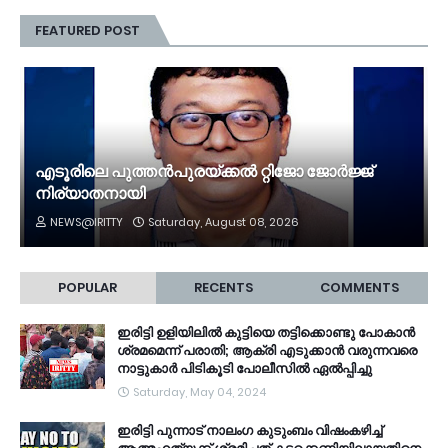
FEATURED POST
എടൂരിലെ പുത്തൻപുരയ്ക്കൽ റ്റിജോ ജോർജ്ജ്
നിര്യാതനായി
NEWS@IRITTY
Saturday, August 08, 2026
POPULAR
RECENTS
COMMENTS
ഇരിട്ടി ഉളിയിലിൽ കുട്ടിയെ തട്ടിക്കൊണ്ടു പോകാൻ
ശ്രമമെന്ന് പരാതി; ആക്രി എടുക്കാൻ വരുന്നവരെ
നാട്ടുകാർ പിടികൂടി പോലീസിൽ ഏൽപ്പിച്ചു
Saturday, May 04, 2024
ഇരിട്ടി പുന്നാട് നാലംഗ കുടുംബം വിഷംകഴിച്ച്‌