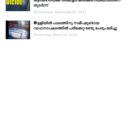
ആത്മഹത്യക്ക് ശ്രമിച്ചത് കടക്കെണിയിലായതിനെ
തുടർന്ന്
Saturday, September 03, 2022
🛑ഉളിയിൽ പാലത്തിനു സമീപമുണ്ടായ
വാഹനാപകടത്തിൽ പരിക്കേറ്റ രണ്ടു പേരും മരിച്ചു
Monday, March 13, 2023