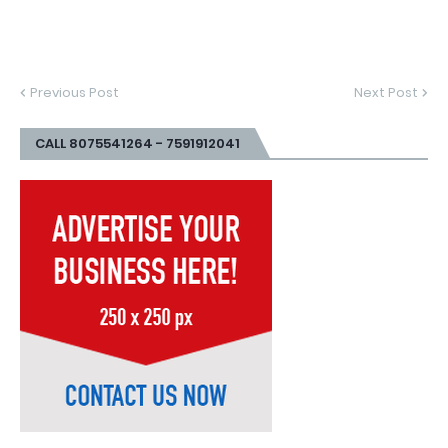
Previous Post
Next Post
CALL 8075541264 - 7591912041