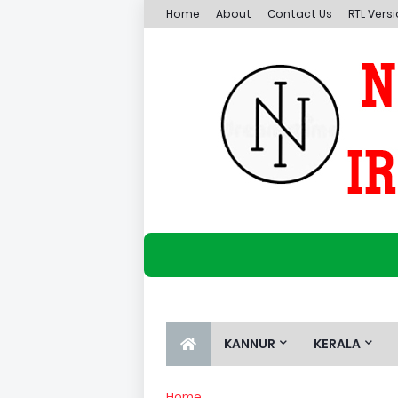
Home
About
Contact Us
RTL Vers
KANNUR
KERALA
Home