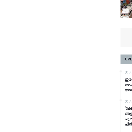
UP
A
ഇരട
മഴയ
അലർ
A
‘ക
അട്
പുത
പിൻ