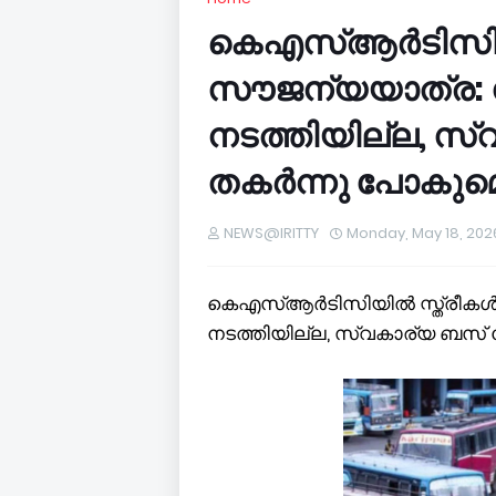
കെഎസ്ആർടിസിയിൽ
സൗജന്യയാത്ര: 
നടത്തിയില്ല, സ
തകർന്നു പോകുമെ
NEWS@IRITTY
Monday, May 18, 202
കെഎസ്ആർടിസിയിൽ സ്ത്രീകൾക
നടത്തിയില്ല, സ്വകാര്യ ബസ്