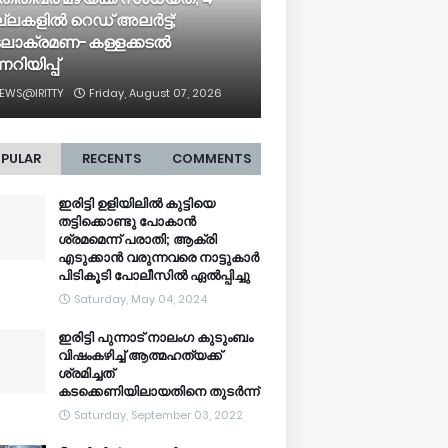
ല്ലകളിൽ റെഡ് അലർട്ട്;
ലാക്രമണ-കള്ളക്കടൽ
്നറിയിപ്പ്
EWS@IRITTY
Friday, August 07, 2026
PULAR
RECENTS
COMMENTS
ഇരിട്ടി ഉളിയിലിൽ കുട്ടിയെ
തട്ടിക്കൊണ്ടു പോകാൻ
ശ്രമമെന്ന് പരാതി; ആക്രി
എടുക്കാൻ വരുന്നവരെ നാട്ടുകാർ
പിടികൂടി പോലീസിൽ ഏൽപ്പിച്ചു
Saturday, May 04, 2024
ഇരിട്ടി പുന്നാട് നാലംഗ കുടുംബം
വിഷംകഴിച്ച്‌ ആത്മഹത്യക്ക്
ശ്രമിച്ചത്
കടക്കെണിയിലായതിനെ തുടർന്ന്
Saturday, September 03, 2022