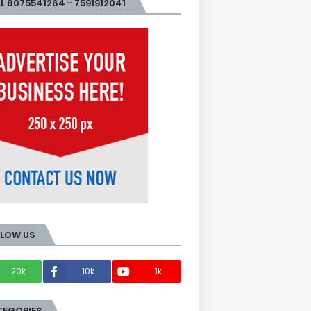
L 8075541264 - 7591912041
LLOW US
20k
10k
1k
Members
TEGORIES