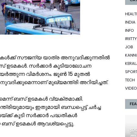
HEALT
INDIA
INFO
IRIITTY
JOB
KANN
ൾക്ക് സൗജന്യ യാത്ര അനുവദിക്കുന്നതിൽ
KERAL
സ് ഉടമകൾ. സർക്കാർ കൂടിയാലോചന
SPOR
യർത്തുന്ന വിമർശനം. ജൂൺ 15 മുതൽ
TECH
വദിക്കുമെന്നാണ് മുഖ്യമന്ത്രി അറിയിച്ചത്.
VIDEO
െന്ന് ബസ് ഉടമകൾ വ്യക്തമാക്കി.
FE
ത്രിയുമായും ഇതുമായി ബന്ധപ്പെട്ട് ചർച്ച
്ക്ക് കൂടി സർക്കാർ പദ്ധതികൾ
യ ബസ് ഉടമകൾ ആവശ്യപ്പെട്ടു.
ഇര
അത