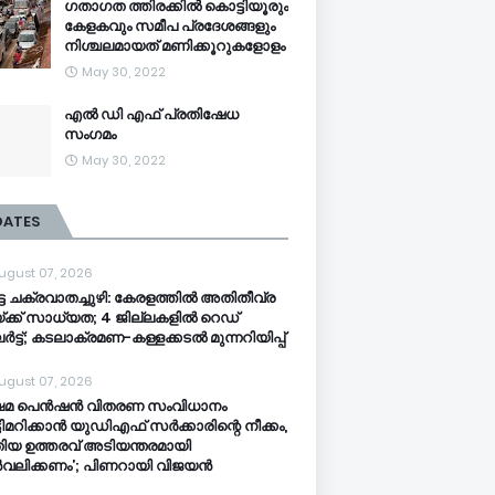
ഗതാഗത ത്തിരക്കിൽ കൊട്ടിയൂരും
കേളകവും സമീപ പ്രദേശങ്ങളും
നിശ്ചലമായത് മണിക്കൂറുകളോളം
May 30, 2022
എൽ ഡി എഫ് പ്രതിഷേധ
സംഗമം
May 30, 2022
DATES
ugust 07, 2026
്ട ചക്രവാതച്ചുഴി: കേരളത്തിൽ അതിതീവ്ര
്ക്ക് സാധ്യത; 4 ജില്ലകളിൽ റെഡ്
ട്ട്; കടലാക്രമണ-കള്ളക്കടൽ മുന്നറിയിപ്പ്
ugust 07, 2026
്ഷേമ പെൻഷൻ വിതരണ സംവിധാനം
ടിമറിക്കാൻ യുഡിഎഫ് സർക്കാരിന്റെ നീക്കം,
ിയ ഉത്തരവ് അടിയന്തരമായി
വലിക്കണം’; പിണറായി വിജയൻ