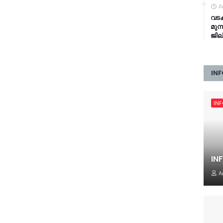
A
വടക
മുന
ജില
INF
IN
IN
A