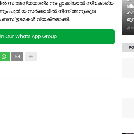
ിൽ സൗജന്യയാത്ര നടപ്പാക്കിയാൽ സ്വകാര്യ
ജി
ും പുതിയ സർക്കാരിൽ നിന്ന് അനുകൂല
കട
നും ബസ് ഉടമകൾ വ്യക്തമാക്കി.
മുന
N
oin Our Whats App Group
PO