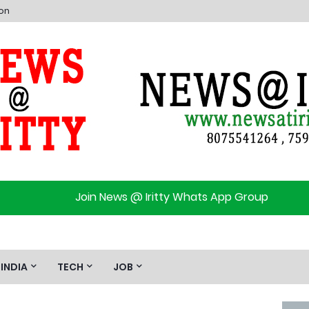
ion
Join News @ Iritty Whats App Group
INDIA
TECH
JOB