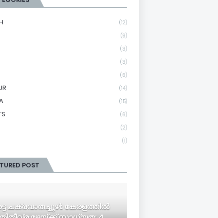
H
(12)
(9)
(3)
(3)
(6)
UR
(14)
A
(15)
TS
(6)
(2)
(1)
ATURED POST
ട്ട ചക്രവാതച്ചുഴി: കേരളത്തിൽ
ിതീവ്ര മഴയ്ക്ക് സാധ്യത; 4