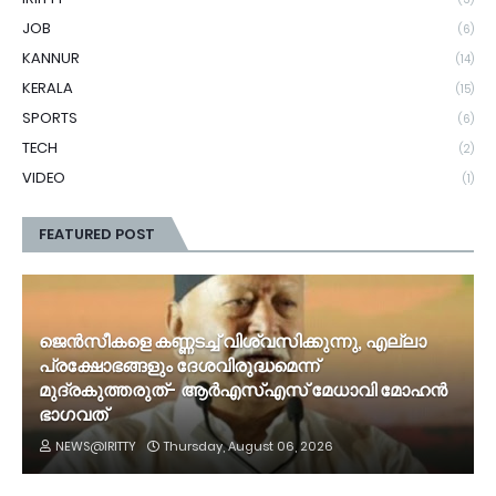
JOB
(6)
KANNUR
(14)
KERALA
(15)
SPORTS
(6)
TECH
(2)
VIDEO
(1)
FEATURED POST
ജെൻസീകളെ കണ്ണടച്ച് വിശ്വസിക്കുന്നു, എല്ലാ
പ്രക്ഷോഭങ്ങളും ദേശവിരുദ്ധമെന്ന്
മുദ്രകുത്തരുത്- ആർഎസ്എസ് മേധാവി മോഹൻ
ഭാ​ഗവത്
NEWS@IRITTY
Thursday, August 06, 2026