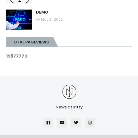
DEMO
May 21, 2022
TOTAL PAGEVIEWS
1
9
8
7
7
7
7
3
News at Iritty