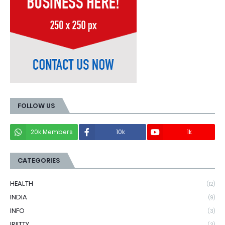
FOLLOW US
20k Members
10k
1k
CATEGORIES
HEALTH
(12)
INDIA
(9)
INFO
(3)
IRIITTY
(3)