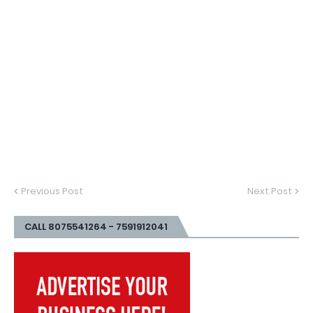
Previous Post
Next Post
CALL 8075541264 - 7591912041