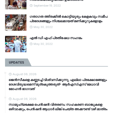
September 19, 2022
ഗതാഗത ത്തിരക്കിൽ കൊട്ടിയൂരും കേളകവും സമീപ
പ്രദേശങ്ങളും നിശ്ചലമായത് മണിക്കൂറുകളോളം
May 30, 2022
എൽ ഡി എഫ് പ്രതിഷേധ സംഗമം
May 30, 2022
UPDATES
August 06, 2026
ജെൻസീകളെ കണ്ണടച്ച് വിശ്വസിക്കുന്നു, എല്ലാ പ്രക്ഷോഭങ്ങളും
ദേശവിരുദ്ധമെന്ന് മുദ്രകുത്തരുത്- ആർഎസ്എസ് മേധാവി
മോഹൻ ഭാ​ഗവത്
August 06, 2026
സാമൂ​ഹ്യക്ഷേമ പെൻഷൻ വിതരണം: സഹകരണ ബാങ്കുകളെ
ഒഴിവാക്കും, പെൻഷൻ ആധാർ‌ ലിങ്ക് ചെയ്ത അക്കൗണ്ട് വഴി മാത്രം