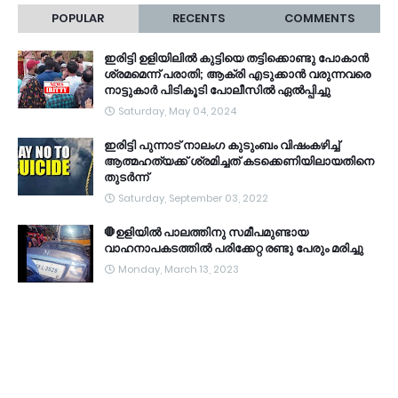
POPULAR
RECENTS
COMMENTS
ഇരിട്ടി ഉളിയിലിൽ കുട്ടിയെ തട്ടിക്കൊണ്ടു പോകാൻ
ശ്രമമെന്ന് പരാതി; ആക്രി എടുക്കാൻ വരുന്നവരെ
നാട്ടുകാർ പിടികൂടി പോലീസിൽ ഏൽപ്പിച്ചു
Saturday, May 04, 2024
ഇരിട്ടി പുന്നാട് നാലംഗ കുടുംബം വിഷംകഴിച്ച്‌
ആത്മഹത്യക്ക് ശ്രമിച്ചത് കടക്കെണിയിലായതിനെ
തുടർന്ന്
Saturday, September 03, 2022
🛑ഉളിയിൽ പാലത്തിനു സമീപമുണ്ടായ
വാഹനാപകടത്തിൽ പരിക്കേറ്റ രണ്ടു പേരും മരിച്ചു
Monday, March 13, 2023