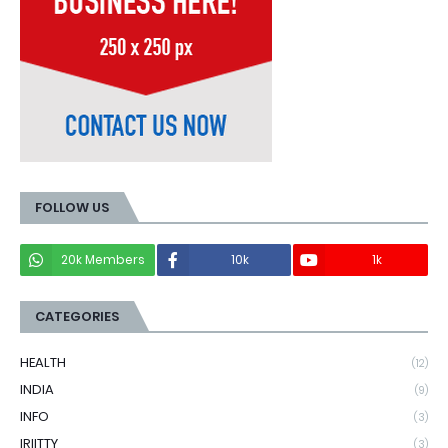
FOLLOW US
20k Members
10k
1k
CATEGORIES
HEALTH
(12)
INDIA
(9)
INFO
(3)
IRIITTY
(3)