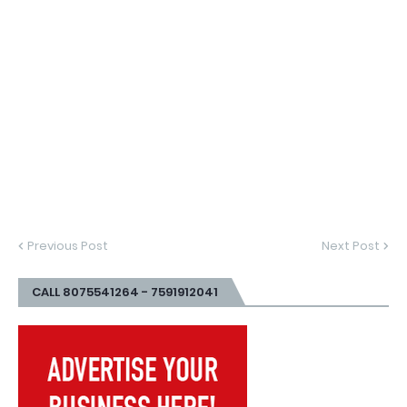
Previous Post
Next Post
CALL 8075541264 - 7591912041