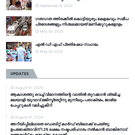
September 19, 2022
ഗതാഗത ത്തിരക്കിൽ കൊട്ടിയൂരും കേളകവും സമീപ
പ്രദേശങ്ങളും നിശ്ചലമായത് മണിക്കൂറുകളോളം
May 30, 2022
എൽ ഡി എഫ് പ്രതിഷേധ സംഗമം
May 30, 2022
UPDATES
August 07, 2026
ആകാശത്തു വെച്ച് വിമാനത്തിന്റെ വാതില്‍ തുറക്കാന്‍ ശ്രമിച്ച
മലയാളി യുവാവ് മജിസ്ട്രേറ്റിനു മുന്നിലും പരാക്രമം, ജാമ്യ
പേപ്പറുകൾ വലിച്ചുകീറി
August 07, 2026
അറിയിപ്പില്ലാതെ ഡെബിറ്റ് കാർഡ് ബ്ലോക്ക് ചെയ്തു;
ഉപഭോക്താവിന് 1.25 ലക്ഷം നഷ്ടപരിഹാരം നൽകാൻ ബാങ്കിനോട്
ഉത്തരവിട്ട് ഉപഭോക്തൃ കോടതി