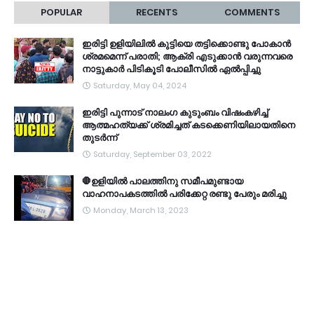
POPULAR
RECENTS
COMMENTS
ഇരിട്ടി ഉളിയിലിൽ കുട്ടിയെ തട്ടിക്കൊണ്ടു പോകാൻ
ശ്രമമെന്ന് പരാതി; ആക്രി എടുക്കാൻ വരുന്നവരെ
നാട്ടുകാർ പിടികൂടി പോലീസിൽ ഏൽപ്പിച്ചു
Saturday, May 04, 2024
ഇരിട്ടി പുന്നാട് നാലംഗ കുടുംബം വിഷംകഴിച്ച്‌
ആത്മഹത്യക്ക് ശ്രമിച്ചത് കടക്കെണിയിലായതിനെ
തുടർന്ന്
Saturday, September 03, 2022
🛑ഉളിയിൽ പാലത്തിനു സമീപമുണ്ടായ
വാഹനാപകടത്തിൽ പരിക്കേറ്റ രണ്ടു പേരും മരിച്ചു
Monday, March 13, 2023