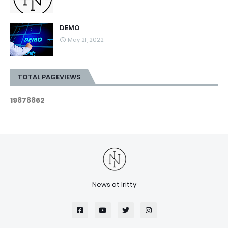
DEMO
May 21, 2022
TOTAL PAGEVIEWS
1
9
8
7
8
8
6
2
News at Iritty