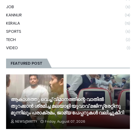
JOB
(6)
KANNUR
(14)
KERALA
(15)
SPORTS
(6)
TECH
(2)
VIDEO
(1)
FEATURED POST
ആകാശത്തു വെച്ച് വിമാനത്തിന്റെ വാതില്‍
തുറക്കാന്‍ ശ്രമിച്ച മലയാളി യുവാവ് മജിസ്ട്രേറ്റിനു
മുന്നിലും പരാക്രമം, ജാമ്യ പേപ്പറുകൾ വലിച്ചുകീറി
NEWS@IRITTY
Friday, August 07, 2026