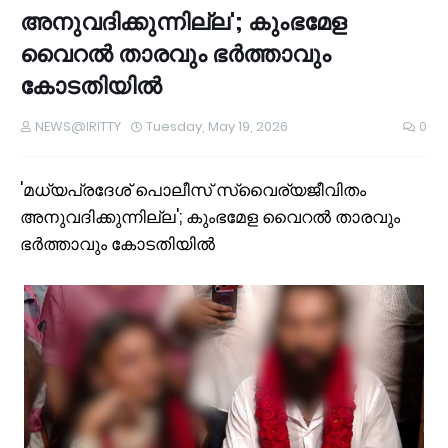
അനുവദിക്കുന്നില്ല'; കുംഭമേള
വൈറൽ താരവും ഭർത്താവും
കോടതിയിൽ
NEWS@IRITTY
Tuesday, May 19, 2026
0
'മധ്യപ്രദേശ് പൊലീസ് സ്വൈര്യജീവിതം
അനുവദിക്കുന്നില്ല'; കുംഭമേള വൈറൽ താരവും
ഭർത്താവും കോടതിയിൽ