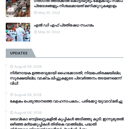
ഗതാഗത ത്തിരക്കിൽ കൊട്ടിയൂരും കേളകവും സമീപ
പ്രദേശങ്ങളും നിശ്ചലമായത് മണിക്കൂറുകളോളം
May 30, 2022
എൽ ഡി എഫ് പ്രതിഷേധ സംഗമം
May 30, 2022
UPDATES
August 06, 2026
നിർണായക ഉത്തരവുമായി ഹൈക്കോടതി; നിയമപരിരക്ഷയില്ല,
സുരക്ഷയില്ല, വാക്വം ലിഫ്റ്റുകളുടെ പ്രവര്‍ത്തനം തടയണമെന്ന്
വിധി
August 06, 2026
കേളകം പെരുന്താനത്തെ വാഹനാപകടം ; പരിക്കേറ്റ യുവാവ് മരിച്ചു
August 06, 2026
ബെവ്‌കോ ഔട്ട്‌ലെറ്റുകളില്‍ കുപ്പികള്‍ അടിഞ്ഞു കൂടി: ഇന്നുമുതല്‍
ഒഴിഞ്ഞ മദ്യക്കുപ്പികള്‍ തിരികെ വാങ്ങില്ല, പദ്ധതി