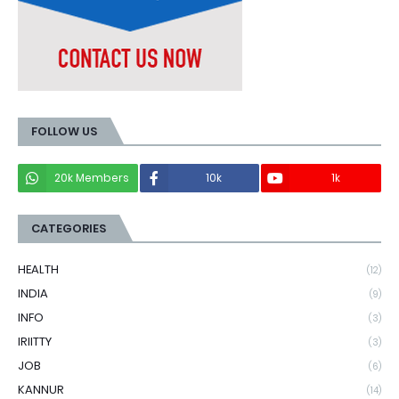
FOLLOW US
20k Members
10k
1k
CATEGORIES
HEALTH
(12)
INDIA
(9)
INFO
(3)
IRIITTY
(3)
JOB
(6)
KANNUR
(14)