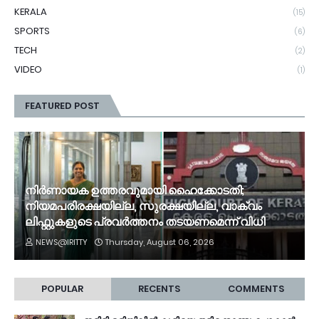
KERALA
(15)
SPORTS
(6)
TECH
(2)
VIDEO
(1)
FEATURED POST
നിർണായക ഉത്തരവുമായി ഹൈക്കോടതി;
നിയമപരിരക്ഷയില്ല, സുരക്ഷയില്ല, വാക്വം
ലിഫ്റ്റുകളുടെ പ്രവര്‍ത്തനം തടയണമെന്ന് വിധി
NEWS@IRITTY
Thursday, August 06, 2026
POPULAR
RECENTS
COMMENTS