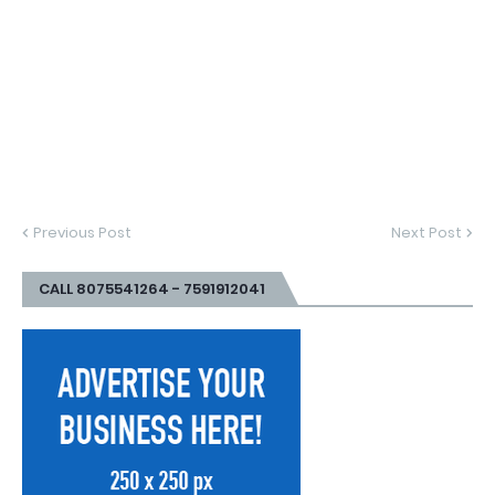
Previous Post
Next Post
CALL 8075541264 - 7591912041