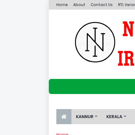
Home
About
Contact Us
RTL Vers
KANNUR
KERALA
Home