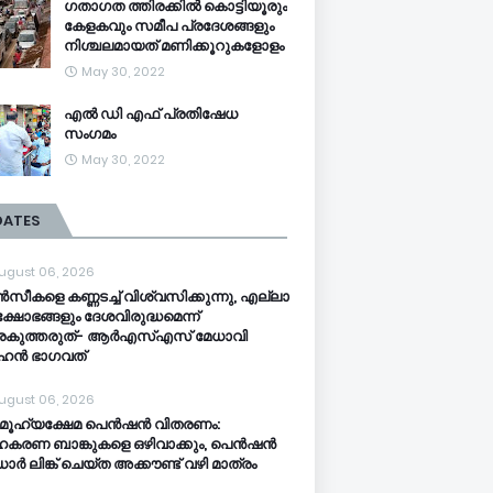
ഗതാഗത ത്തിരക്കിൽ കൊട്ടിയൂരും
കേളകവും സമീപ പ്രദേശങ്ങളും
നിശ്ചലമായത് മണിക്കൂറുകളോളം
May 30, 2022
എൽ ഡി എഫ് പ്രതിഷേധ
സംഗമം
May 30, 2022
DATES
ugust 06, 2026
സീകളെ കണ്ണടച്ച് വിശ്വസിക്കുന്നു, എല്ലാ
ക്ഷോഭങ്ങളും ദേശവിരുദ്ധമെന്ന്
്രകുത്തരുത്- ആർഎസ്എസ് മേധാവി
ഹൻ ഭാ​ഗവത്
ugust 06, 2026
ൂ​ഹ്യക്ഷേമ പെൻഷൻ വിതരണം:
കരണ ബാങ്കുകളെ ഒഴിവാക്കും, പെൻഷൻ
ർ‌ ലിങ്ക് ചെയ്ത അക്കൗണ്ട് വഴി മാത്രം