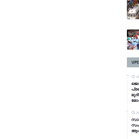
UP
A
ജെൻ
പ്ര
മുദ
മോ
A
സാമ
സഹ
ആധാ