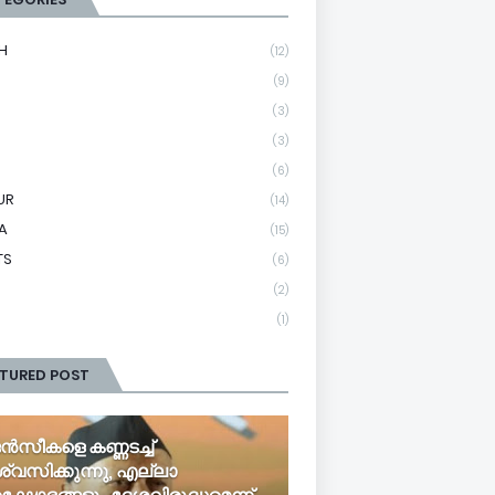
H
(12)
(9)
(3)
(3)
(6)
UR
(14)
A
(15)
TS
(6)
(2)
(1)
ATURED POST
ൻസീകളെ കണ്ണടച്ച്
ശ്വസിക്കുന്നു, എല്ലാ