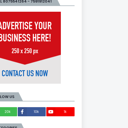
L 8075541264 - 7591912041
LLOW US
20k
10k
1k
Members
TEGORIES