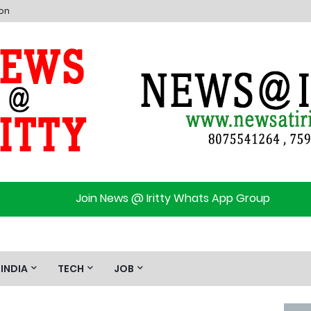
ion
Join News @ Iritty Whats App Group
INDIA
TECH
JOB