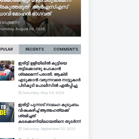
രക്ഷോഭങ്ങളും ദേശവിരുദ്ധമെന്ന്
ദ്രകുത്തരുത്- ആർഎസ്എസ്
ധാവി മോഹൻ ഭാ​ഗവത്
EWS@IRITTY
hursday, August 06, 2026
PULAR
RECENTS
COMMENTS
ഇരിട്ടി ഉളിയിലിൽ കുട്ടിയെ
തട്ടിക്കൊണ്ടു പോകാൻ
ശ്രമമെന്ന് പരാതി; ആക്രി
എടുക്കാൻ വരുന്നവരെ നാട്ടുകാർ
പിടികൂടി പോലീസിൽ ഏൽപ്പിച്ചു
Saturday, May 04, 2024
ഇരിട്ടി പുന്നാട് നാലംഗ കുടുംബം
വിഷംകഴിച്ച്‌ ആത്മഹത്യക്ക്
ശ്രമിച്ചത്
കടക്കെണിയിലായതിനെ തുടർന്ന്
Saturday, September 03, 2022