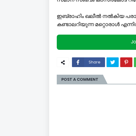
ഇബ്രാഹിം ഖലീൽ നൽകിയ പരാത
കണ്ടാലറിയുന്ന മറ്റൊരാൾ എന്
J
Share
POST A COMMENT