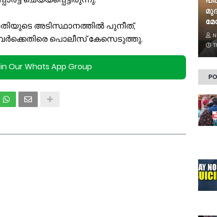
പ്
മു
മേ
ിയുടെ അടിസ്ഥാനത്തിൽ പുനീത്,
N
നിവർക്കെതിരെ പൊലീസ് കേസെടുത്തു.
T
oin Our Whats App Group
PO