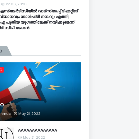
ugust 06, 2026
സ്ആര്‍ടിസിയിൽ വാട്‌സ്ആപ്പ് ടിക്കറ്റിങ്
ിധാനവും ടോൾഫ്രീ നമ്പറും എത്തി;
പുതിയ യുഗത്തിലേക്ക് നയിക്കുമെന്ന്
ത്രി സിപി ജോൺ
O
FO
FO
mmus
May 21, 2022
AAAAAAAAAAAAAA
May 21, 2022