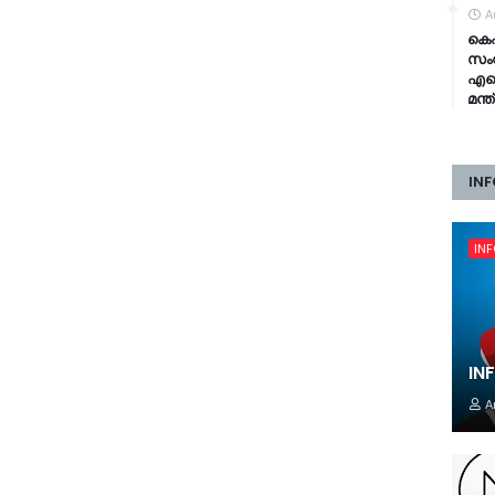
A
കെഎ
സംവ
എഐ 
മന്
INF
IN
IN
A