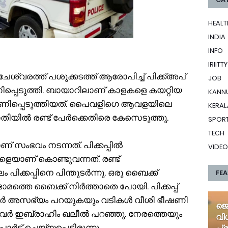
HEALT
INDIA
INFO
IRIITTY
്വരത്ത് പശുക്കടത്ത് ആരോപിച്ച് പിക്ക്അപ്
JOB
്പെടുത്തി. ബായാറിലാണ് കാളകളെ കയറ്റിയ
KANN
ീഷണിപ്പെടുത്തിയത്. പൈവളിഗെ ആവളയിലെ
KERAL
യിൽ രണ്ട് പേർക്കെതിരെ കേസെടുത്തു.
SPOR
TECH
 സംഭവം നടന്നത്. പിക്കപ്പിൽ
VIDEO
ളെയാണ് കൊണ്ടുവന്നത്. രണ്ട്
ക്കപ്പിനെ പിന്തുടർന്നു. ഒരു ബൈക്ക്
FE
്ടാമത്തെ ബൈക്ക് നിർത്താതെ പോയി. പിക്കപ്പ്
നവർ അസഭ്യം പറയുകയും വടികൾ വീശി ഭീഷണി
ജെ
ൈവർ ഇബ്രാഹിം ഖലീൽ പറഞ്ഞു. നേരത്തെയും
വി
ട് ചെയ്യപ്പെട്ടിരുന്നു.