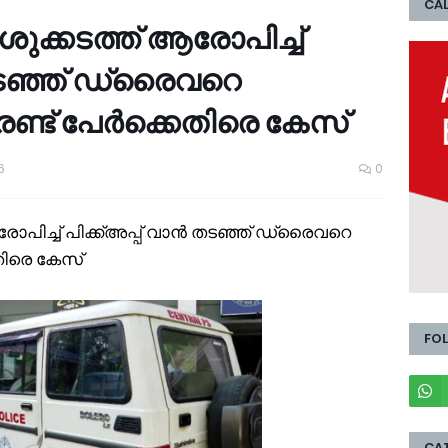
CAL
ുക്കടത്ത് ആരോപിച്ച്
 തടഞ്ഞ് ഡ്രൈവറെ
രണ്ട് പേര്‍ക്കെതിരെ കേസ്
6
0
ോപിച്ച് പിക്ക്അപ്പ് വാൻ തടഞ്ഞ് ഡ്രൈവറെ
െതിരെ കേസ്
FO
CA