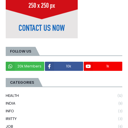
FOLLOW US
20k Members
10k
1k
CATEGORIES
HEALTH
(12)
INDIA
(9)
INFO
(3)
IRIITTY
(3)
JOB
(6)