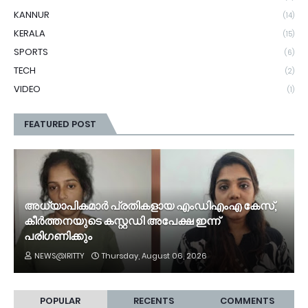
KANNUR
(14)
KERALA
(15)
SPORTS
(6)
TECH
(2)
VIDEO
(1)
FEATURED POST
അധ്യാപികമാർ പ്രതികളായ എംഡിഎംഎ കേസ്,
കീർത്തനയുടെ കസ്റ്റഡി അപേക്ഷ ഇന്ന്
പരിഗണിക്കും
NEWS@IRITTY
Thursday, August 06, 2026
POPULAR
RECENTS
COMMENTS