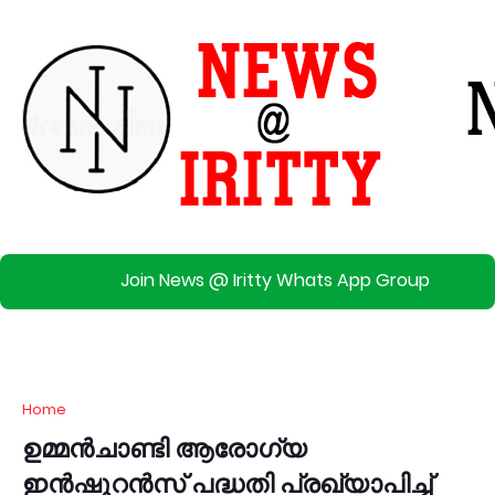
Join News @ Iritty Whats App Group
Home
ഉമ്മൻചാണ്ടി ആരോഗ്യ
ഇൻഷുറൻസ് പദ്ധതി പ്രഖ്യാപിച്ച്