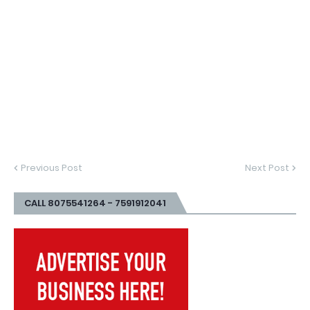
Previous Post
Next Post
CALL 8075541264 - 7591912041