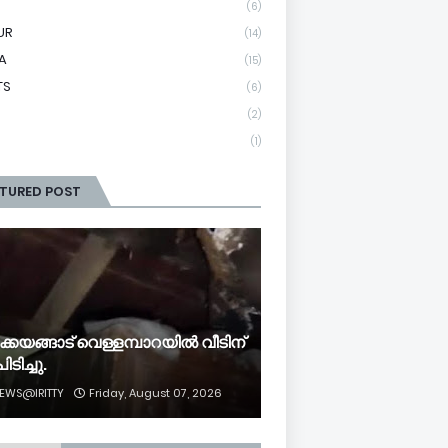
(6)
UR
(14)
A
(15)
TS
(6)
(2)
(1)
ATURED POST
ക്കയങ്ങാട് വെള്ളമ്പാറയിൽ വീടിന്
ിടിച്ചു.
EWS@IRITTY
Friday, August 07, 2026