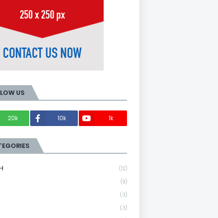
LLOW US
20k
10k
1k
Members
TEGORIES
H
(12)
(9)
(3)
(3)