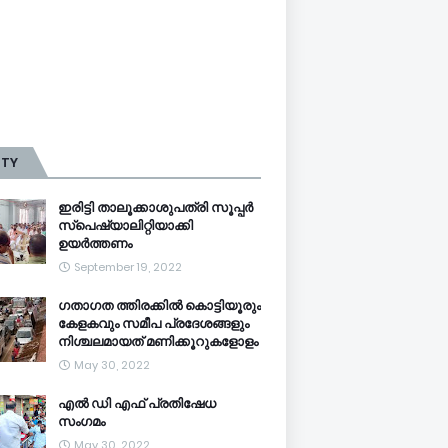
TTY
ഇരിട്ടി താലൂക്കാശുപത്രി സൂപ്പർ
സ്‌പെഷ്യാലിറ്റിയാക്കി
ഉയർത്തണം
September 19, 2022
ഗതാഗത ത്തിരക്കിൽ കൊട്ടിയൂരും
കേളകവും സമീപ പ്രദേശങ്ങളും
നിശ്ചലമായത് മണിക്കൂറുകളോളം
May 30, 2022
എൽ ഡി എഫ് പ്രതിഷേധ
സംഗമം
May 30, 2022