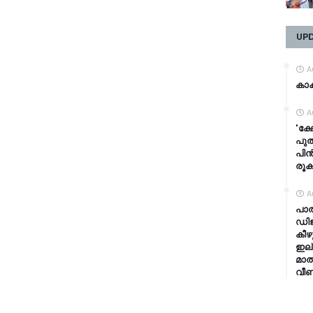
UP
A
കാക
A
'ക്
പുത
പിൻ
രൂക
A
പാ
ഡിജ
കീഴ
ഇല്
മാത
വീണ