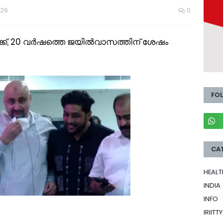
026
0
ക്ക്, 20 വർഷത്തെ ജയിൽവാസത്തിന് ശേഷം
FO
CA
HEALT
INDIA
INFO
IRIITTY