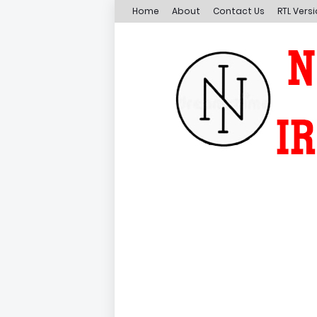
Home
About
Contact Us
RTL Vers