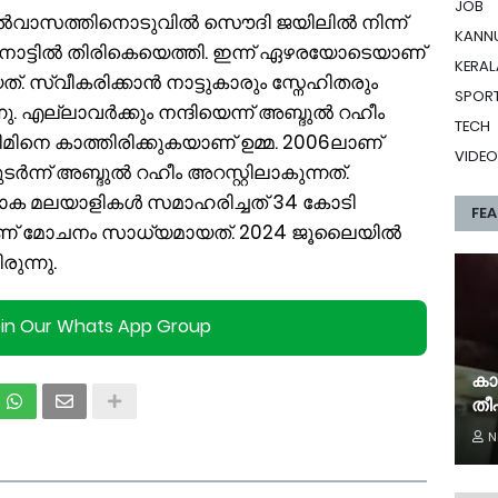
JOB
യിൽവാസത്തിനൊടുവിൽ സൌദി ജയിലിൽ നിന്ന്
KANN
നാട്ടിൽ തിരികെയെത്തി. ഇന്ന് ഏഴരയോടെയാണ്
KERAL
ത്. സ്വീകരിക്കാൻ നാട്ടുകാരും സ്നേഹിതരും
SPOR
ു. എല്ലാവർക്കും നന്ദിയെന്ന് അബ്ദുൽ റഹീം
TECH
 റഹീമിനെ കാത്തിരിക്കുകയാണ് ഉമ്മ. 2006ലാണ്
VIDEO
ന്ന് അബ്ദുൽ റഹീം അറസ്റ്റിലാകുന്നത്.
ക മലയാളികള്‍ സമാഹരിച്ചത് 34 കോടി
FE
ണ് മോചനം സാധ്യമായത്. 2024 ജൂലൈയിൽ
രുന്നു.
oin Our Whats App Group
കാ
തീപ
N