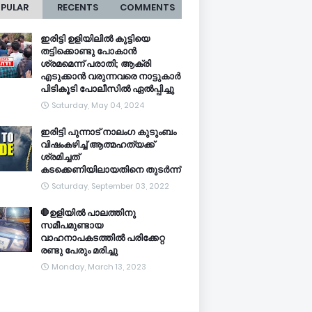
PULAR
RECENTS
COMMENTS
ഇരിട്ടി ഉളിയിലിൽ കുട്ടിയെ
തട്ടിക്കൊണ്ടു പോകാൻ
ശ്രമമെന്ന് പരാതി; ആക്രി
എടുക്കാൻ വരുന്നവരെ നാട്ടുകാർ
പിടികൂടി പോലീസിൽ ഏൽപ്പിച്ചു
Saturday, May 04, 2024
ഇരിട്ടി പുന്നാട് നാലംഗ കുടുംബം
വിഷംകഴിച്ച്‌ ആത്മഹത്യക്ക്
ശ്രമിച്ചത്
കടക്കെണിയിലായതിനെ തുടർന്ന്
Saturday, September 03, 2022
🛑ഉളിയിൽ പാലത്തിനു
സമീപമുണ്ടായ
വാഹനാപകടത്തിൽ പരിക്കേറ്റ
രണ്ടു പേരും മരിച്ചു
Monday, March 13, 2023