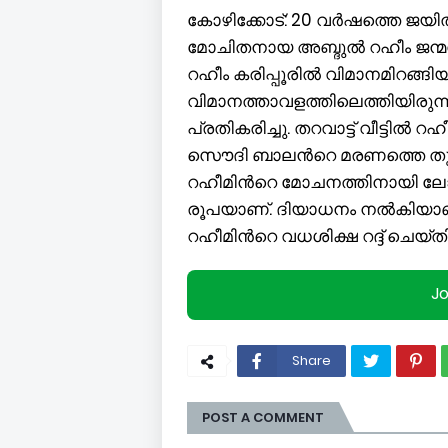
കോഴിക്കോട്: 20 വർഷത്തെ ജ
മോചിതനായ അബ്ദുൽ റഹീം ജന്മ
റഹീം കരിപ്പൂരിൽ വിമാനമിറങ്ങിയ
വിമാനത്താവളത്തിലെത്തിയിരുന്ന
പ്രതികരിച്ചു. തറവാട്ട് വീട്ടിൽ
സൌദി ബാലന്‍റെ മരണത്തെ തുടര്‍
റഹീമിന്‍റെ മോചനത്തിനായി ലോ
രൂപയാണ്. ദിയാധനം നൽകിയാ
റഹീമിന്‍റെ വധശിക്ഷ റദ്ദ് ചെയ്തി
J
Share
POST A COMMENT