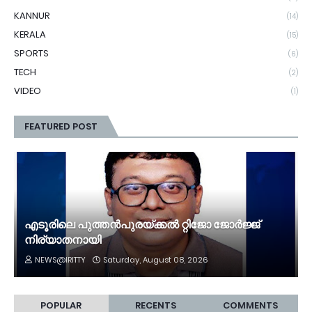
KANNUR
(14)
KERALA
(15)
SPORTS
(6)
TECH
(2)
VIDEO
(1)
FEATURED POST
എടൂരിലെ പുത്തൻപുരയ്ക്കൽ റ്റിജോ ജോർജ്ജ്
നിര്യാതനായി
NEWS@IRITTY
Saturday, August 08, 2026
POPULAR
RECENTS
COMMENTS