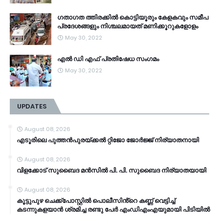
ഗതാഗത ത്തിരക്കിൽ കൊട്ടിയൂരും കേളകവും സമീപ
പ്രദേശങ്ങളും നിശ്ചലമായത് മണിക്കൂറുകളോളം
May 30, 2022
എൽ ഡി എഫ് പ്രതിഷേധ സംഗമം
May 30, 2022
UPDATES
August 08, 2026
എടൂരിലെ പുത്തൻപുരയ്ക്കൽ റ്റിജോ ജോർജ്ജ് നിര്യാതനായി
August 08, 2026
വിളക്കോട് സുബൈദ മൻസിൽ പി. പി. സുബൈദ നിര്യാതയായി
August 08, 2026
കൂട്ടുപുഴ ചെക്ക്പോസ്റ്റിൽ പൊലീസിൻ്റെ കണ്ണ് വെട്ടിച്ച്
കടന്നുകളയാൻ ശ്രമിച്ച രണ്ടു പേർ എംഡിഎംഎയുമായി പിടിയിൽ