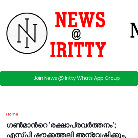
Join News @ Iritty Whats App Group
Home
ഗൺമാന്‍റെ 'രക്ഷാപ്രവർത്തനം';
എസ്പി ഷൗക്കത്തലി അന്വേഷിക്കും,