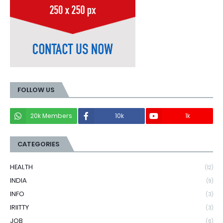
FOLLOW US
20k Members
10k
1k
CATEGORIES
HEALTH
(12)
INDIA
(9)
INFO
(3)
IRIITTY
(3)
JOB
(6)