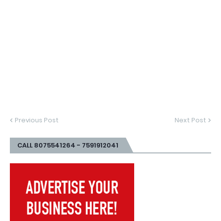
Previous Post
Next Post
CALL 8075541264 - 7591912041