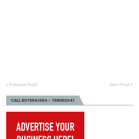
Previous Post
Next Post
CALL 8075541264 - 7591912041