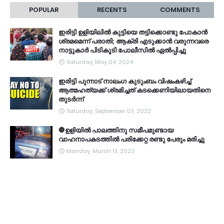
POPULAR
RECENTS
COMMENTS
ഇരിട്ടി ഉളിയിലിൽ കുട്ടിയെ തട്ടിക്കൊണ്ടു പോകാൻ
ശ്രമമെന്ന് പരാതി; ആക്രി എടുക്കാൻ വരുന്നവരെ
നാട്ടുകാർ പിടികൂടി പോലീസിൽ ഏൽപ്പിച്ചു
Saturday, May 04, 2024
ഇരിട്ടി പുന്നാട് നാലംഗ കുടുംബം വിഷംകഴിച്ച്‌
ആത്മഹത്യക്ക് ശ്രമിച്ചത് കടക്കെണിയിലായതിനെ
തുടർന്ന്
Saturday, September 03, 2022
🛑ഉളിയിൽ പാലത്തിനു സമീപമുണ്ടായ
വാഹനാപകടത്തിൽ പരിക്കേറ്റ രണ്ടു പേരും മരിച്ചു
Monday, March 13, 2023