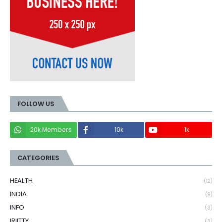
FOLLOW US
20k Members
10k
1k
CATEGORIES
HEALTH
(12)
INDIA
(9)
INFO
(3)
IRIITTY
(3)