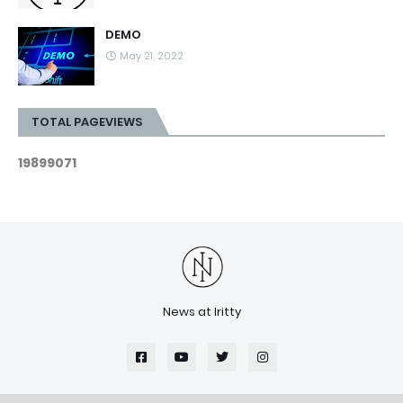
DEMO
May 21, 2022
TOTAL PAGEVIEWS
1
9
8
9
9
0
7
1
News at Iritty