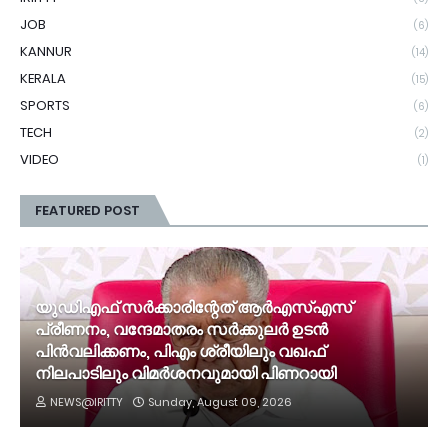
JOB
(6)
KANNUR
(14)
KERALA
(15)
SPORTS
(6)
TECH
(2)
VIDEO
(1)
FEATURED POST
യുഡിഎഫ് സർക്കാരിന്റേത് ആർഎസ്എസ്
പ്രീണനം, വന്ദേമാതരം സർക്കുലർ ഉടൻ
പിൻവലിക്കണം, പിഎം ശ്രീയിലും വഖഫ്
നിലപാടിലും വിമർശനവുമായി പിണറായി
NEWS@IRITTY
Sunday, August 09, 2026