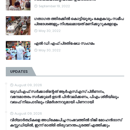
September 19, 2022
ഗതാഗത ത്തിരക്കിൽ കൊട്ടിയൂരും കേളകവും സമീപ
പ്രദേശങ്ങളും നിശ്ചലമായത് മണിക്കൂറുകളോളം
May 30, 2022
എൽ ഡി എഫ് പ്രതിഷേധ സംഗമം
May 30, 2022
UPDATES
August 09, 2026
യുഡിഎഫ് സർക്കാരിന്റേത് ആർഎസ്എസ് പ്രീണനം,
വന്ദേമാതരം സർക്കുലർ ഉടൻ പിൻവലിക്കണം, പിഎം ശ്രീയിലും
വഖഫ് നിലപാടിലും വിമർശനവുമായി പിണറായി
August 09, 2026
വിദ്യാർത്ഥികളെ അധിക്ഷേപിച്ച സംഭവത്തിൽ ടിജി മോഹൻദാസ്
കസ്റ്റഡിയിൽ, ഇന്ന് രാത്രി തിരുവനന്തപുരത്ത് എത്തിക്കും