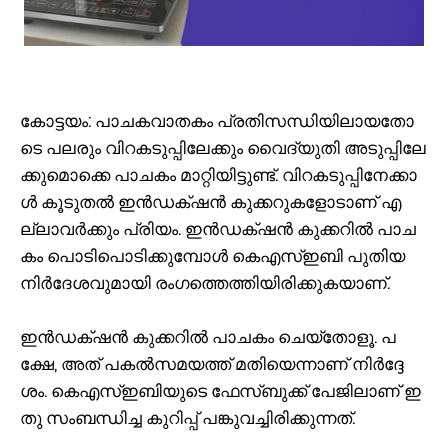
കോ​​ട്ട​​യം: പാ​​ച​​ക​​വാ​​ത​​കം പ്ര​​തി​​സ​​ന്ധി​​യി​​ലാ​​യ​​തോ​​
ടെ പ​​ല​​രും വി​​റ​​ക​​ടു​​പ്പി​​ലേ​​ക്കും വൈ​​ദ്യു​​തി അ​​ടു​​പ്പി​​ലേ​​
ക്കു​​മൊ​​ക്കെ പാ​​ച​​കം മാ​​റ്റി​​യി​​ട്ടു​​ണ്ട്. വി​​റ​​ക​​ടു​​പ്പി​​നേ​​ക്കാ​​
ള്‍ കൂ​​ടു​​ത​​ല്‍ ഇ​​ന്‍​ഡ​​ക്‌​​ഷ​​ന്‍ കു​​ക്ക​​റു​​ക​​ളോ​​ടാ​​ണ് എ​​
ല്ലാ​​വ​​ര്‍​ക്കും പ്രി​​യം. ഇ​​ന്‍​ഡ​​ക്‌​​ഷ​​ന്‍ കു​​ക്ക​​റി​​ല്‍ പാ​​ച​​
കം പൊ​​ടി​​പൊ​​ടി​​ക്കു​​മ്പോ​​ള്‍ കെ​​എ​​സ്ഇ​​ബി പു​​തി​​യ
നി​​ര്‍​ദേ​​ശ​​വു​​മാ​​യി രം​​ഗ​​ത്തെ​​ത്തി​​യി​​രി​​ക്കു​​ക​​യാ​​ണ്.
ഇ​​ന്‍​ഡ​​ക്‌​​ഷ​​ന്‍ കു​​ക്ക​​റി​​ല്‍ പാ​​ച​​കം ചെ​​യ്‌​​തോ​​ളൂ. പ​​
ക്ഷേ, അ​​ത് പ​​ക​​ല്‍​സ​​മ​​യ​​ത്ത് മ​​തി​​യെ​​ന്നാ​​ണ് നി​​ര്‍​ദ്ദേ​​
ശം. കെ​​എ​​സ്ഇ​​ബി​​യു​​ടെ ഫേ​​സ്ബു​​ക്ക് പേ​​ജി​​ലാ​​ണ് ഇ​​
തു സം​​ബ​​ന്ധി​​ച്ച കു​​റി​​പ്പ് പ​​ങ്കു​​വ​​ച്ചി​​രി​​ക്കു​​ന്ന​​ത്.