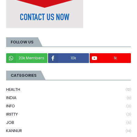
FOLLOW US
20k Members
10k
1k
CATEGORIES
HEALTH
(12)
INDIA
(9)
INFO
(3)
IRIITTY
(3)
JOB
(6)
KANNUR
(14)