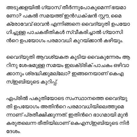
അ​​ടു​​ക്ക​​ള​​യി​​ല്‍ ഗ്യാ​​സ് തീ​​ര്‍​ന്നു​​പോ​​കു​​മെ​​ന്ന് ഭ​​യ​​മാ​​
ണോ? പ​​ക​​ല്‍ സ​​മ​​യ​​ത്ത് ഇ​​ന്‍​ഡ​​ക്‌​​ഷ​​ന്‍ സ്റ്റൗ, ​​മൈ​​
ക്രോ​​വേ​​വ് ഓ​​വ​​ന്‍ എ​​ന്നി​​ങ്ങ​​നെ വൈ​​ദ്യു​​തി ഉ​​പ​​യോ​​
ഗി​​ച്ചു​​ള്ള പാ​​ച​​ക​​രീ​​തി​​ക​​ള്‍ സ്വീ​​ക​​രി​​ച്ചാ​​ല്‍ ഗ്യാ​​സി​​
ന്‍റെ ഉ​​പ​​യോ​​ഗം പ​​ര​​മാ​​വ​​ധി കു​​റ​​യ്ക്കാ​​ന്‍ ക​​ഴി​​യും.
വൈ​​ദ്യു​​തി ആ​​വ​​ശ്യ​​ക​​ത കൂ​​ടി​​യ വൈ​​കു​​ന്നേ​​രം ആ​​
റി​​നു ശേ​​ഷ​​മു​​ള്ള സ​​മ​​യം ഇ​​ല​​ക്‌​​ട്രി​​ക് പാ​​ച​​കം ഒ​​ഴി​​വാ​​
ക്കാ​​നും ശ്ര​​ദ്ധി​​ക്കു​​മ​​ല്ലോ? ഇ​​ങ്ങ​​നെ​​യാ​​ണ് കെ​​എ​​
സ്ഇ​​ബി​​യു​​ടെ കു​​റി​​പ്പ്.
ഏ​​പ്രി​​ല്‍ പ​​കു​​തി​​യോ​​ടെ സം​​സ്ഥാ​​ന​​ത്തെ വൈ​​ദ്യു​​
തി ഉ​​പ​​യോ​​ഗം അ​​തി​​ന്‍റെ പ​​ര​​മാ​​വ​​ധി​​യി​​ലെ​​ത്തു​​മെ​​
ന്നാ​​ണ് പ്ര​​തീ​​ക്ഷി​​ക്കു​​ന്ന​​ത്. ഇ​​തി​​ന്‍റെ ഭാ​​ഗ​​മാ​​യി മു​​ന്‍​
ക​​രു​​ത​​ലെ​​ന്ന രീ​​തി​​യി​​ലാ​​ണ് കെ​​എ​​സ്ഇ​​ബി​​യു​​ടെ നി​​ര്‍​
ദേ​​ശം.