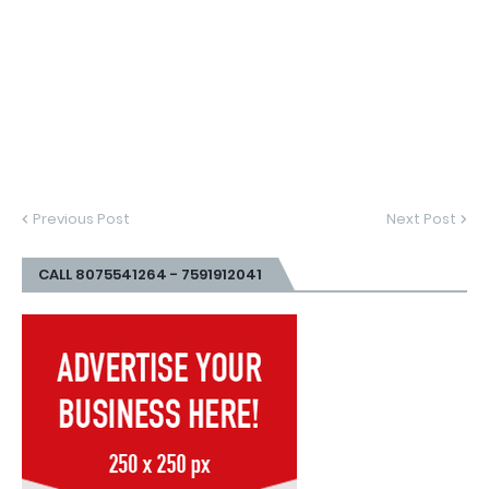
Previous Post
Next Post
CALL 8075541264 - 7591912041