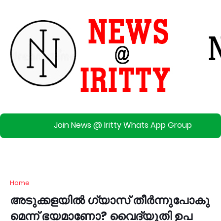
Join News @ Iritty Whats App Group
Home
അ​ടു​ക്ക​ള​യി​ല്‍ ഗ്യാ​സ് തീ​ര്‍​ന്നു​പോ​കു​
മെ​ന്ന് ഭ​യ​മാ​ണോ? വൈ​ദ്യു​തി ഉ​പ​