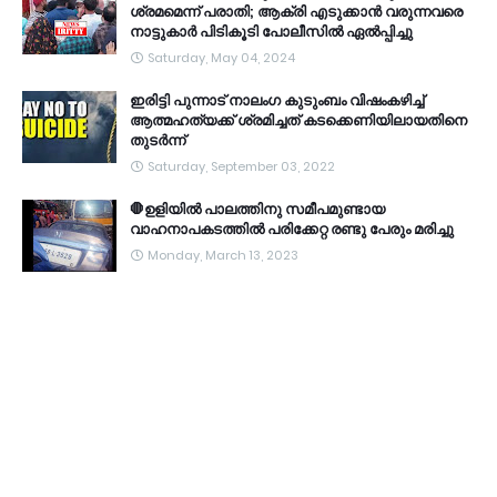
ശ്രമമെന്ന് പരാതി; ആക്രി എടുക്കാൻ വരുന്നവരെ
നാട്ടുകാർ പിടികൂടി പോലീസിൽ ഏൽപ്പിച്ചു
Saturday, May 04, 2024
ഇരിട്ടി പുന്നാട് നാലംഗ കുടുംബം വിഷംകഴിച്ച്‌
ആത്മഹത്യക്ക് ശ്രമിച്ചത് കടക്കെണിയിലായതിനെ
തുടർന്ന്
Saturday, September 03, 2022
🛑ഉളിയിൽ പാലത്തിനു സമീപമുണ്ടായ
വാഹനാപകടത്തിൽ പരിക്കേറ്റ രണ്ടു പേരും മരിച്ചു
Monday, March 13, 2023