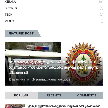
KERALA
(15)
SPORTS
(6)
TECH
(2)
VIDEO
(1)
FEATURED POST
ഗുണ്ടകളെ പൂട്ടാനുറച്ച് പൊലീസ്, പട്ടികയിൽ 300
ഗുണ്ടകൾ; സ്‌പോൺസർമാരെ കുറിച്ച് ഞെട്ടിക്കുന്ന
വിവരങ്ങൾ
NEWS@IRITTY
Sunday, August 09, 2026
POPULAR
RECENTS
COMMENTS
ഇരിട്ടി ഉളിയിലിൽ കുട്ടിയെ തട്ടിക്കൊണ്ടു പോകാൻ