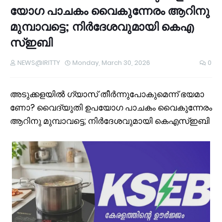
യോ​ഗ പാ​ച​കം വൈ​കു​ന്നേ​രം ആ​റി​നു
മു​മ്പാ​വ​ട്ടെ; നി​ര്‍​ദേ​ശ​വു​മാ​യി കെ​എ​
സ്ഇ​ബി
NEWS@IRITTY
Monday, March 30, 2026
0
അ​ടു​ക്ക​ള​യി​ല്‍ ഗ്യാ​സ് തീ​ര്‍​ന്നു​പോ​കു​മെ​ന്ന് ഭ​യ​മാ​
ണോ? വൈ​ദ്യു​തി ഉ​പ​യോ​ഗ പാ​ച​കം വൈ​കു​ന്നേ​രം
ആ​റി​നു മു​മ്പാ​വ​ട്ടെ; നി​ര്‍​ദേ​ശ​വു​മാ​യി കെ​എ​സ്ഇ​ബി