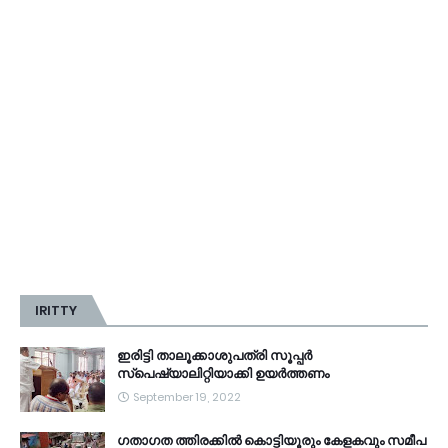
IRITTY
ഇരിട്ടി താലൂക്കാശുപത്രി സൂപ്പർ
സ്‌പെഷ്യാലിറ്റിയാക്കി ഉയർത്തണം
September 19, 2022
ഗതാഗത ത്തിരക്കിൽ കൊട്ടിയൂരും കേളകവും സമീപ