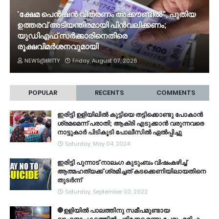
'ക്ഷേമ പെൻഷൻ വിതരണം അക്കൗണ്ടിൽ", പുതിയ
ഉത്തരവ് അടിയന്തിരമായി പിൻവലിക്കണം;
യുഡിഎഫ് സർക്കാരിനെതിരെ
രൂക്ഷവിമർശനവുമായി
NEWS@IRITTY
Friday, August 07, 2026
POPULAR
RECENTS
COMMENTS
ഇരിട്ടി ഉളിയിലിൽ കുട്ടിയെ തട്ടിക്കൊണ്ടു പോകാൻ
ശ്രമമെന്ന് പരാതി; ആക്രി എടുക്കാൻ വരുന്നവരെ
നാട്ടുകാർ പിടികൂടി പോലീസിൽ ഏൽപ്പിച്ചു
Saturday, May 04, 2024
ഇരിട്ടി പുന്നാട് നാലംഗ കുടുംബം വിഷംകഴിച്ച്‌
ആത്മഹത്യക്ക് ശ്രമിച്ചത് കടക്കെണിയിലായതിനെ
തുടർന്ന്
Saturday, September 03, 2022
🛑ഉളിയിൽ പാലത്തിനു സമീപമുണ്ടായ