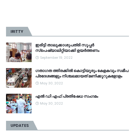
IRITTY
ഇരിട്ടി താലൂക്കാശുപത്രി സൂപ്പർ
സ്‌പെഷ്യാലിറ്റിയാക്കി ഉയർത്തണം
September 19, 2022
ഗതാഗത ത്തിരക്കിൽ കൊട്ടിയൂരും കേളകവും സമീപ
പ്രദേശങ്ങളും നിശ്ചലമായത് മണിക്കൂറുകളോളം
May 30, 2022
എൽ ഡി എഫ് പ്രതിഷേധ സംഗമം
May 30, 2022
UPDATES