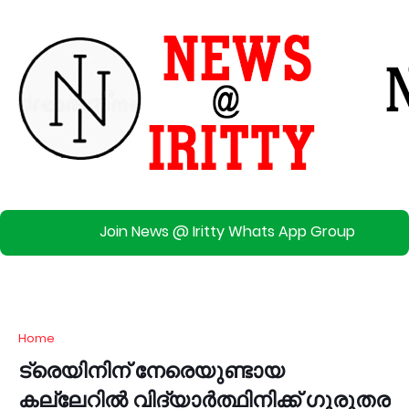
Join News @ Iritty Whats App Group
Home
ട്രെയിനിന് നേരെയുണ്ടായ
കല്ലേറിൽ വിദ്യാര്‍ത്ഥിനിക്ക് ഗുരുതര