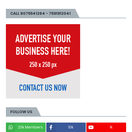
CALL 8075541264 - 7591912041
FOLLOW US
20k Members
10k
1k