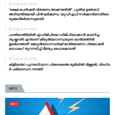
August 07, 2026
'ക്ഷേമ പെൻഷൻ വിതരണം അക്കൗണ്ടിൽ", പുതിയ ഉത്തരവ്
അടിയന്തിരമായി പിൻവലിക്കണം; യുഡിഎഫ് സർക്കാരിനെതിരെ
രൂക്ഷവിമർശനവുമായി
August 07, 2026
പാതിരാത്രിയിൽ എഡിജിപിയെ ഡിജിപിയാക്കാൻ കാണിച്ച
ശുഷ്കാന്തി എന്താണ് കീഴുദ്യോഗസ്ഥരുടെ കാര്യത്തിൽ
ഇല്ലാത്തത്? മേലുദ്യോഗസ്ഥർക്ക് മാത്രമാണോ പ്രമോഷൻ
ബാധകം? തുറന്നടിച്ച് വീണ്ടും ഹൈക്കോടതി
August 07, 2026
കി​ളി​യ​ന്ത​റ പു​ന​ര​ധി​വാ​സ പ്രദേശത്തെ ഭൂ​മി​യി​ൽ വി​ള്ള​ൽ; വി​ദ​ഗ്ധ​
ർ പ​രി​ശോ​ധ​ന ന​ട​ത്തി
INFO
INFO