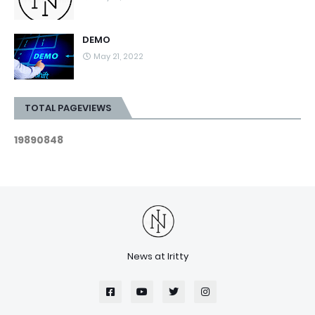
DEMO
May 21, 2022
TOTAL PAGEVIEWS
1
9
8
9
0
8
4
8
News at Iritty