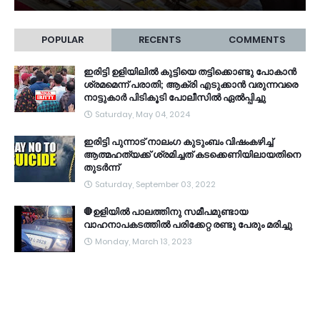
POPULAR
RECENTS
COMMENTS
ഇരിട്ടി ഉളിയിലിൽ കുട്ടിയെ തട്ടിക്കൊണ്ടു പോകാൻ
ശ്രമമെന്ന് പരാതി; ആക്രി എടുക്കാൻ വരുന്നവരെ
നാട്ടുകാർ പിടികൂടി പോലീസിൽ ഏൽപ്പിച്ചു
Saturday, May 04, 2024
ഇരിട്ടി പുന്നാട് നാലംഗ കുടുംബം വിഷംകഴിച്ച്‌
ആത്മഹത്യക്ക് ശ്രമിച്ചത് കടക്കെണിയിലായതിനെ
തുടർന്ന്
Saturday, September 03, 2022
🛑ഉളിയിൽ പാലത്തിനു സമീപമുണ്ടായ
വാഹനാപകടത്തിൽ പരിക്കേറ്റ രണ്ടു പേരും മരിച്ചു
Monday, March 13, 2023