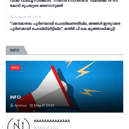
വാക്ക് പാലിച്ച് സർക്കാർ; 'സ്‌നേഹസാന്ത്വനം' പദ്ധതിക്ക് 14.40
കോടി രൂപയുടെ ഭരണാനുമതി
August 08, 2026
"വന്ദേമാതരം പൂർണമായി ചൊല്ലേണ്ടതില്ല, ഞങ്ങൾ ഇതുവരെ
പൂർണമായി ചൊല്ലിയിട്ടില്ല"; മന്ത്രി പി കെ കുഞ്ഞാലിക്കുട്ടി
INFO
INFO
INFO
Ammus
May 21, 2022
AAAAAAAAAAAAAA
May 21, 2022