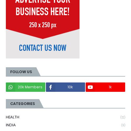
FOLLOW US
20k Members
10k
1k
CATEGORIES
HEALTH
(12)
INDIA
(9)