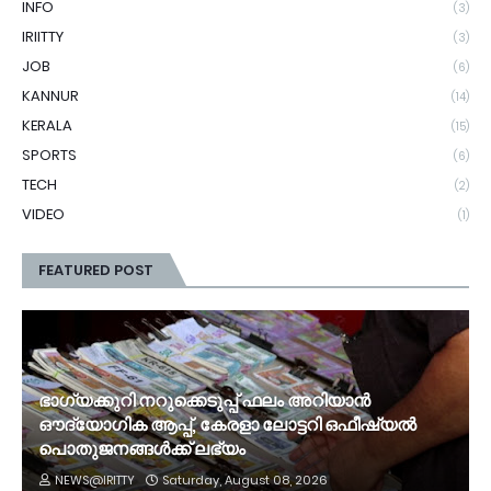
INFO
(3)
IRIITTY
(3)
JOB
(6)
KANNUR
(14)
KERALA
(15)
SPORTS
(6)
TECH
(2)
VIDEO
(1)
FEATURED POST
ഭാഗ്യക്കുറി നറുക്കെടുപ്പ് ഫലം അറിയാൻ
ഔദ്യോഗിക ആപ്പ്, കേരളാ ലോട്ടറി ഒഫീഷ്യൽ
പൊതുജനങ്ങൾക്ക് ലഭ്യം
NEWS@IRITTY
Saturday, August 08, 2026