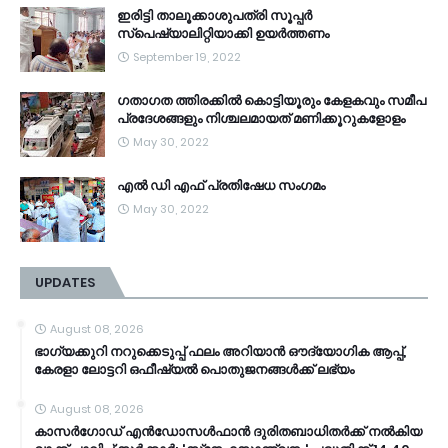
ഇരിട്ടി താലൂക്കാശുപത്രി സൂപ്പർ
സ്‌പെഷ്യാലിറ്റിയാക്കി ഉയർത്തണം
September 19, 2022
ഗതാഗത ത്തിരക്കിൽ കൊട്ടിയൂരും കേളകവും സമീപ
പ്രദേശങ്ങളും നിശ്ചലമായത് മണിക്കൂറുകളോളം
May 30, 2022
എൽ ഡി എഫ് പ്രതിഷേധ സംഗമം
May 30, 2022
UPDATES
August 08, 2026
ഭാഗ്യക്കുറി നറുക്കെടുപ്പ് ഫലം അറിയാൻ ഔദ്യോഗിക ആപ്പ്,
കേരളാ ലോട്ടറി ഒഫീഷ്യൽ പൊതുജനങ്ങൾക്ക് ലഭ്യം
August 08, 2026
കാസർഗോഡ് എൻഡോസൾഫാൻ ദുരിതബാധിതർക്ക് നൽകിയ