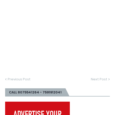
Previous Post
Next Post
CALL 8075541264 - 7591912041